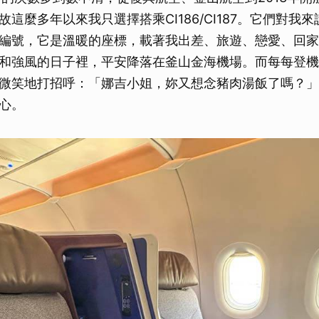
取消
這麼多年以來我只選擇搭乘CI186/CI187。它們對我
編號，它是溫暖的座標，載著我出差、旅遊、戀愛、回家
和強風的日子裡，平安降落在釜山金海機場。而每每登機
微笑地打招呼：「娜吉小姐，妳又想念豬肉湯飯了嗎？」
心。