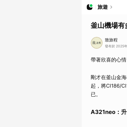
旅遊
釜山機場有多
致旅程
發布於 2025年
帶著欣喜的心情
剛才在釜山金海
起，將CI186/
已。
A321neo