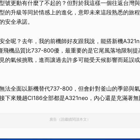
型號更動有什麼了不起的？但對於我這樣一個往返台灣與
型的升級等同於情感上的進化，意即未來這段熟悉的旅程
的安全承諾。
安全呢？去年，我的前機師好友跟我說，能搭新機A321n
9，不僅飛機品質比737-800優，最重要的是它尾風落地限制
見的氣候挑戰，進而讓過去許多可能受天候影響而延誤或
無法全面以新機替代737-800，但會針對釜山的季節與
下來幾趟CI186全部都是A321neo，內心還是充滿著
廣告（請繼續閱讀本文）