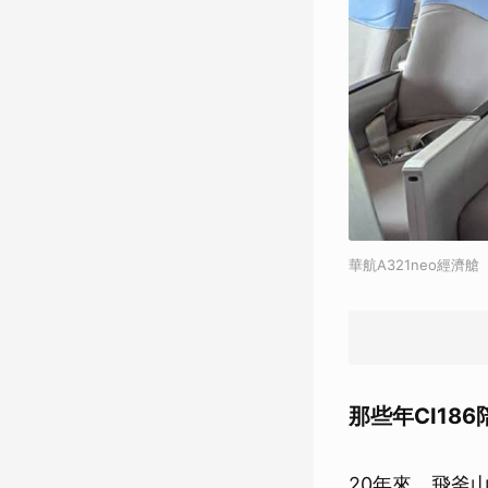
華航A321neo經濟艙
那些年CI18
20年來，飛釜