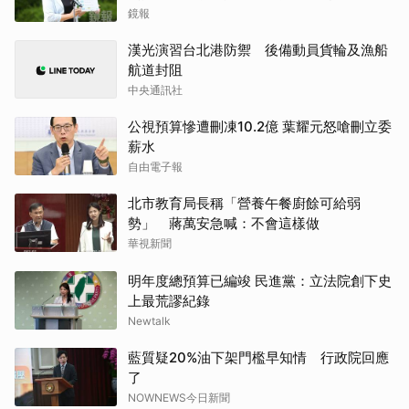
鏡報
漢光演習台北港防禦 後備動員貨輪及漁船
航道封阻
中央通訊社
公視預算慘遭刪凍10.2億 葉耀元怒嗆刪立委
薪水
自由電子報
北市教育局長稱「營養午餐廚餘可給弱
勢」 蔣萬安急喊：不會這樣做
華視新聞
明年度總預算已編竣 民進黨：立法院創下史
上最荒謬紀錄
Newtalk
藍質疑20%油下架門檻早知情 行政院回應
了
NOWNEWS今日新聞