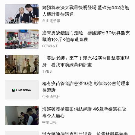
總預算表決大戰最快明登場 藍砍光442億無
人機計畫待溝通
自由電子報
癌末男缺錢鋌而走險 德國郵寄3D玩具熊夾
藏逾1公斤K他命遭查獲
CTWANT
「美語老師」來了！漢光42演習目擊美軍現
身 看我軍演練萬鈞計畫
TVBS
稱有疫苗管道詐慈濟10億 彰律師公會前理事
長遭訴
中央通訊社
海巡破獲槍毒案偵結起訴 46歲孕婦還在吸
毒令人痛心
中華日報
辦女警洩個資查到共諜案 前雲林縣長秘書