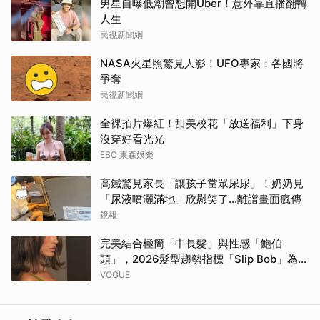
男星自曝低潮曾想開Uber！意外靠直播翻轉
人生
民視新聞網
NASA火星照驚見人影！UFO專家：各國將
爭奪
民視新聞網
全裸拍片爆紅！甜美校花「放送福利」下身
沒穿好看光光
EBC 東森娛樂
高鐵驚見家長「讓孩子當眾尿尿」！奶奶見
「尿液噴灑滿地」欣慰笑了…離譜畫面瘋傳
鏡報
完美結合極簡「中長髮」與性感「鮑伯
頭」，2026髮型趨勢指標「Slip Bob」為何
自帶90年代超模氣場？
VOGUE