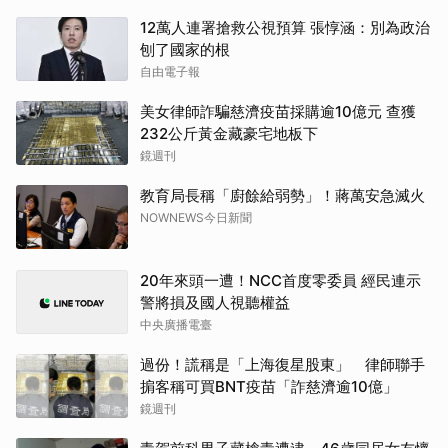
12萬人連署搶救公視預算 張惇涵：別為政治
刨了國家的根
自由電子報
美女律師詐騙慈濟疫苗採購逾10億元 查獲
232公斤黃金藏豪宅地板下
鏡週刊
教育局長稱「廚餘給弱勢」！蔣萬安急滅火
NOWNEWS今日新聞
20年來頭一遭！NCC首度零委員 經民連示
警將損及國人視聽權益
中央廣播電臺
過份！謊稱是「上海復星股東」 律師聯手
掮客稱可買BNT疫苗「詐慈濟逾10億」
鏡週刊