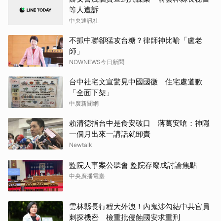
等人遭訴
中央通訊社
不抓中聯卻猛攻台糖？律師神比喻「盧老
師」
NOWNEWS今日新聞
台中社宅文宣驚見中國國徽 住宅處道歉
「全面下架」
中廣新聞網
賴清德指台中是食安破口 蔣萬安嗆：神隱
一個月出來一講話就卸責
Newtalk
監院人事案公聽會 監院存廢成討論焦點
中央廣播電臺
雲林縣長行程大外洩！內鬼涉勾結中共官員
刺探機密 檢重批侵蝕國安求重刑