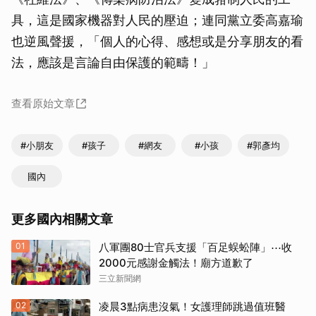
具，這是國家機器對人民的壓迫；連同黨立委高嘉瑜
也逆風聲援，「個人的心得、感想或是分享朋友的看
法，應該是言論自由保護的範疇！」
查看原始文章
#小朋友
#孩子
#網友
#小孩
#郭彥均
國內
更多國內相關文章
01
八軍團80士官兵支援「百足蜈蚣陣」⋯收
2000元感謝金觸法！廟方道歉了
三立新聞網
02
凌晨3點病患沒氣！女護理師跳過值班醫