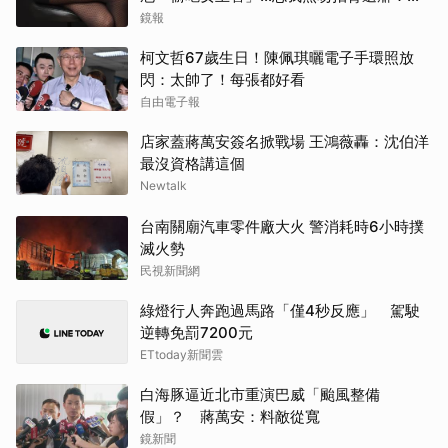
是朋友
鏡報
柯文哲67歲生日！陳佩琪曬電子手環照放
閃：太帥了！每張都好看
自由電子報
店家蓋蔣萬安簽名掀戰場 王鴻薇轟：沈伯洋
最沒資格講這個
Newtalk
台南關廟汽車零件廠大火 警消耗時6小時撲
滅火勢
民視新聞網
綠燈行人奔跑過馬路「僅4秒反應」 駕駛
逆轉免罰7200元
ETtoday新聞雲
白海豚逼近北市重演巴威「颱風整備
假」？ 蔣萬安：料敵從寬
鏡新聞