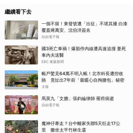
繼續看下去
一個不留！東發號遭「出征」不堪其擾 白漆
覆蓋蔣萬安、沈伯洋簽名
自由電子報
國3死亡車禍！爆胎停內線遭高速追撞 妻死
車內夫送醫
EBC 東森新聞
帳戶驚見64萬不明入帳！北市科長遭控收
賄 竟扯出7年前「最暖心自掏腰包」秘密
太報
馬英九「文膽」張鈞綸律師 罹癌病逝
自由電子報
魔神仔牽走？台中離家失聯5天狂走17公
里 癱坐太平竹林生還