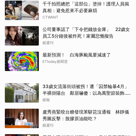
千千拍照總把「這部位」塗掉！護理人員揭
真相：避免惹來不必要麻煩
CTWANT
公司董事認了「下令把錢放金庫」 22歲女
員工5分鐘後被炸死！家屬悲慟擬告
鏡週刊
最新預測！ 白海豚颱風要減速了
ETtoday新聞雲
33歲女流落街頭被拐！遭「囚禁輪暴4月」
半裸掛陽台 鄰居嚇傻：以為萬聖節裝飾...
主謀竟與妻小同住
鏡報
盧秀燕緊咬台糖發現苯駢芘沒通報 林靜儀
秀圖反擊：脫膠原油能吃？
鏡週刊