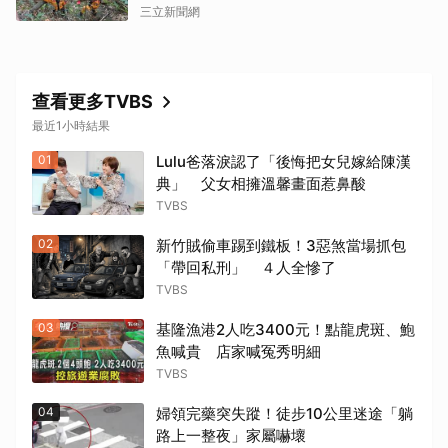
三立新聞網
查看更多TVBS
最近1小時結果
01
Lulu爸落淚認了「後悔把女兒嫁給陳漢
典」 父女相擁溫馨畫面惹鼻酸
TVBS
02
新竹賊偷車踢到鐵板！3惡煞當場抓包
「帶回私刑」 ４人全慘了
TVBS
03
基隆漁港2人吃3400元！點龍虎斑、鮑
魚喊貴 店家喊冤秀明細
TVBS
04
婦領完藥突失蹤！徒步10公里迷途「躺
路上一整夜」家屬嚇壞