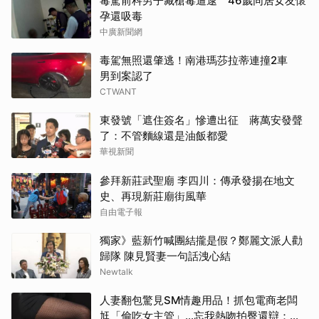
毒駕前科男子藏槍毒遭逮 46歲同居女友懷
孕還吸毒
中廣新聞網
毒駕無照還肇逃！南港瑪莎拉蒂連撞2車
男到案認了
CTWANT
東發號「遮住簽名」慘遭出征 蔣萬安發聲
了：不管麵線還是油飯都愛
華視新聞
參拜新莊武聖廟 李四川：傳承發揚在地文
史、再現新莊廟街風華
自由電子報
獨家》藍新竹喊團結攏是假？鄭麗文派人勸
歸隊 陳見賢妻一句話洩心結
Newtalk
人妻翻包驚見SM情趣用品！抓包電商老闆
尪「偷吃女主管」…忘我熱吻拍臀還辯：只