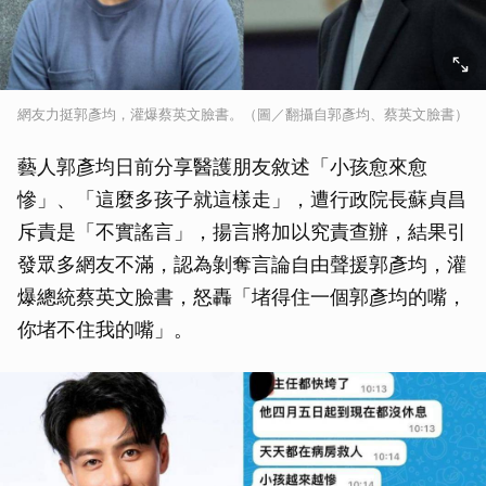
網友力挺郭彥均，灌爆蔡英文臉書。（圖／翻攝自郭彥均、蔡英文臉書）
藝人郭彥均日前分享醫護朋友敘述「小孩愈來愈
慘」、「這麼多孩子就這樣走」，遭行政院長蘇貞昌
斥責是「不實謠言」，揚言將加以究責查辦，結果引
發眾多網友不滿，認為剝奪言論自由聲援郭彥均，灌
爆總統蔡英文臉書，怒轟「堵得住一個郭彥均的嘴，
你堵不住我的嘴」。