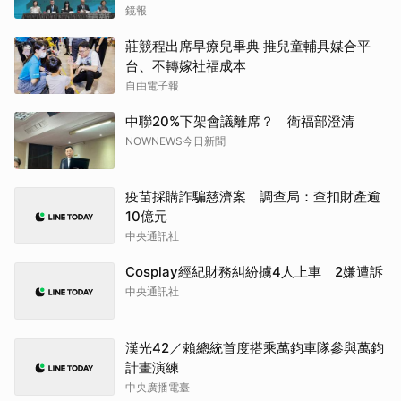
鏡報
莊競程出席早療兒畢典 推兒童輔具媒合平
台、不轉嫁社福成本
自由電子報
中聯20%下架會議離席？ 衛福部澄清
NOWNEWS今日新聞
疫苗採購詐騙慈濟案 調查局：查扣財產逾
10億元
中央通訊社
Cosplay經紀財務糾紛擄4人上車 2嫌遭訴
中央通訊社
漢光42／賴總統首度搭乘萬鈞車隊參與萬鈞
計畫演練
中央廣播電臺