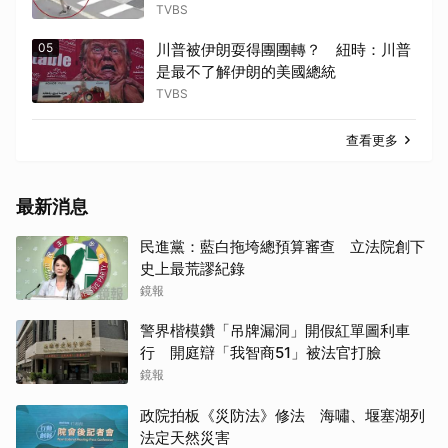
TVBS
05
川普被伊朗耍得團團轉？ 紐時：川普
是最不了解伊朗的美國總統
TVBS
查看更多
最新消息
民進黨：藍白拖垮總預算審查 立法院創下
史上最荒謬紀錄
鏡報
警界楷模鑽「吊牌漏洞」開假紅單圖利車
行 開庭辯「我智商51」被法官打臉
鏡報
政院拍板《災防法》修法 海嘯、堰塞湖列
法定天然災害