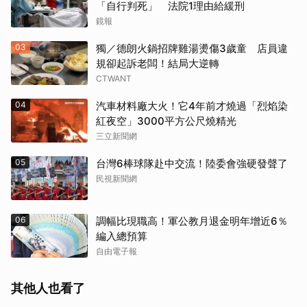
「自行判死」 法院1理由給緩刑
鏡報
03
獨／德朗火鍋招牌雞湯燙傷3歲童 店員違
規卻起訴老闆！結局大逆轉
CTWANT
04
汽車材料廠大火！它4年前才燒過「烈焰染
紅夜空」3000平方公尺燒精光
三立新聞網
05
台灣6棒球隊赴中交流！陸委會強硬發聲了
民視新聞網
06
調幅比現職高！軍公教月退金明年增近6％
編入總預算
自由電子報
其他人也看了