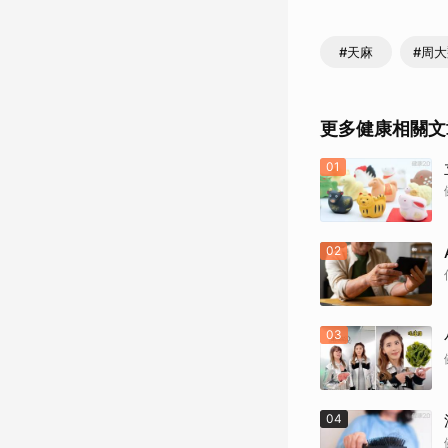
#天麻
#周
更多健康相關文
01
02
03
04