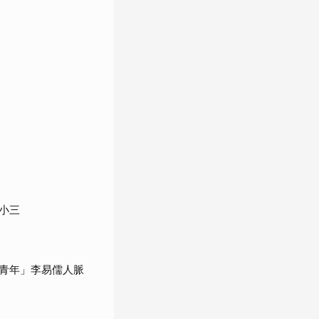
小三
青年」李易儒人脈