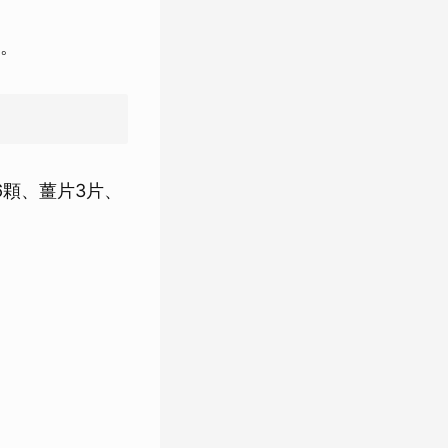
。
6顆、薑片3片、