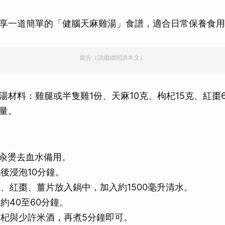
享一道簡單的「健腦天麻雞湯」食譜，適合日常保養食用
廣告（請繼續閱讀本文）
湯材料：雞腿或半隻雞1份、天麻10克、枸杞15克、紅棗
量。
後汆燙去血水備用。
洗後浸泡10分鐘。
麻、紅棗、薑片放入鍋中，加入約1500毫升清水。
煮約40至60分鐘。
入枸杞與少許米酒，再煮5分鐘即可。