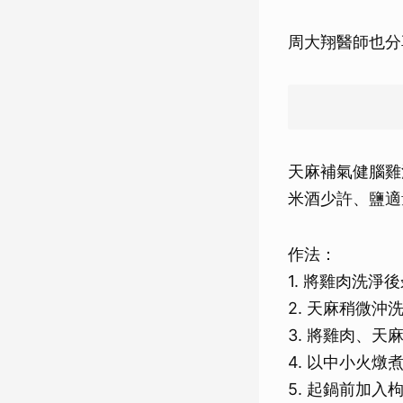
周大翔醫師也分
天麻補氣健腦雞
米酒少許、鹽適
作法：
1. 將雞肉洗淨
2. 天麻稍微沖
3. 將雞肉、天
4. 以中小火燉
5. 起鍋前加