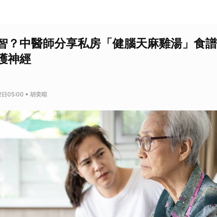
智？中醫師分享私房「健腦天麻雞湯」食譜
護神經
日05:00 • 胡奕暄