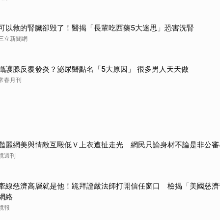
可以救的腎臟卻毁了！醫揭「長輩吃西藥5大迷思」恐害洗腎
三立新聞網
攝護腺反覆發炎？泌尿醫點名「5大原因」 很多男人天天做
常春月刊
豔麗網美與情敵互毆低Ｖ上衣遭扯走光 網民只論身材不論是非公審
鏡週刊
牽線慈濟高層就是他！跪拜證嚴法師打開信任窗口 檢揭「美國慈濟
網絡
鏡報