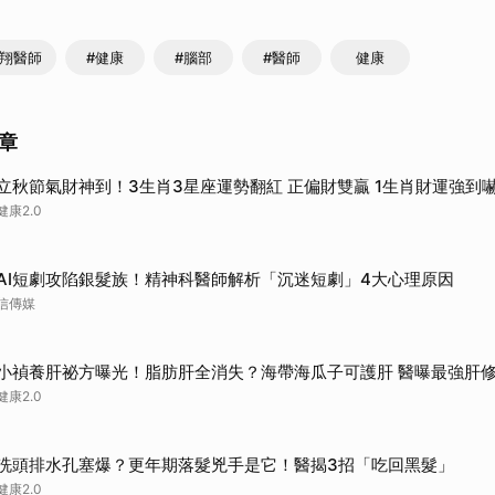
大翔醫師
#健康
#腦部
#醫師
健康
章
立秋節氣財神到！3生肖3星座運勢翻紅 正偏財雙贏 1生肖財運強到
健康2.0
AI短劇攻陷銀髮族！精神科醫師解析「沉迷短劇」4大心理原因
信傳媒
小禎養肝祕方曝光！脂肪肝全消失？海帶海瓜子可護肝 醫曝最強肝
健康2.0
洗頭排水孔塞爆？更年期落髮兇手是它！醫揭3招「吃回黑髮」
健康2.0