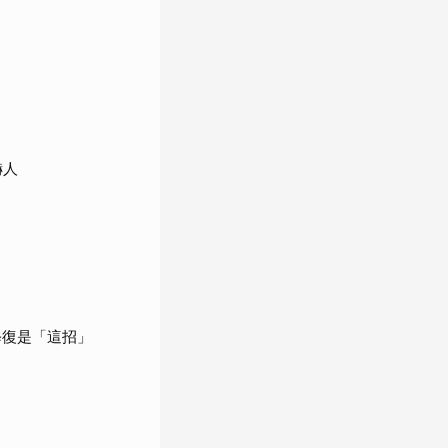
嚇人
修復是「這招」