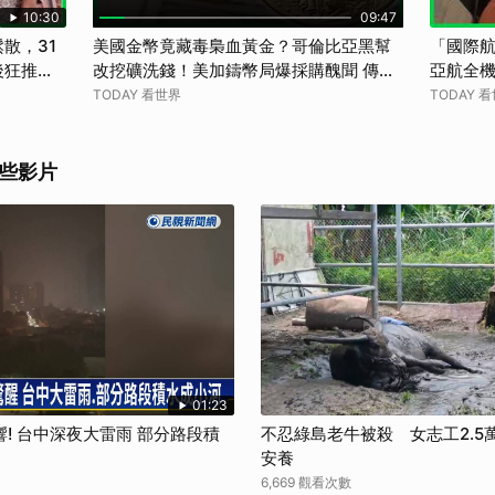
10:30
09:47
散，31
美國金幣竟藏毒梟血黃金？哥倫比亞黑幫
「國際
後狂推白
改挖礦洗錢！美加鑄幣局爆採購醜聞 傳統
亞航全機
祟？
反洗錢機制為何失靈？【TODAY 看世界】
管轄漏洞
TODAY 看世界
TODAY 
些影片
01:23
! 台中深夜大雷雨 部分路段積
不忍綠島老牛被殺 女志工2.5
安養
6,669 觀看次數