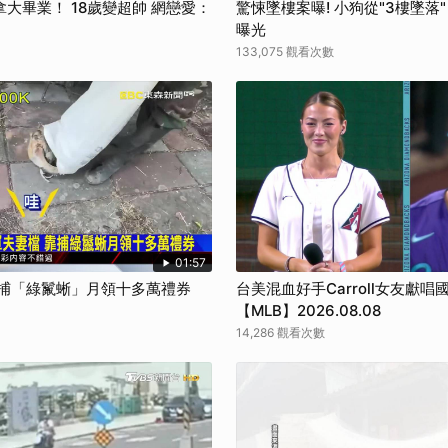
大畢業！ 18歲變超帥 網戀愛：
驚悚墜樓案曝! 小狗從"3樓墜落
曝光
133,075 觀看次數
01:57
靠捕「綠鬣蜥」月領十多萬禮券
台美混血好手Carroll女友獻唱
【MLB】2026.08.08
14,286 觀看次數