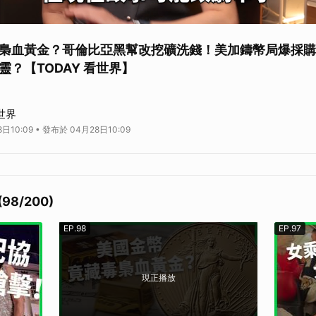
梟血黃金？哥倫比亞黑幫改挖礦洗錢！美加鑄幣局爆採購
？【TODAY 看世界】
你腦中會浮現什麼畫面？是不是像電影裡演的那樣，叢林裡有人荷槍實彈，一袋
看世界
但現在，故事可能改劇本了。
日10:09 • 發布於 04月28日10:09
越多毒梟發現：賣毒不如挖金。因為黃金更好洗白、更難追查，還可以光明正大
環境、甚至帶血的黃金，背後的最大單一買家，竟然是美國政府？
Y 看片分類
Y 國際分類
天天帶你秒懂世界大小事
98/200)
EP.98
EP.97
現正播放