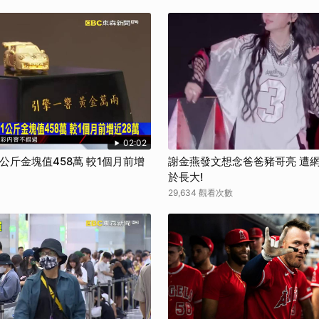
02:02
公斤金塊值458萬 較1個月前增
謝金燕發文想念爸爸豬哥亮 遭
於長大!
29,634 觀看次數