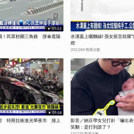
01:33
飛！民眾秒圍三角錐 撐傘遮陽
水溝蓋上曬麵線! 孫女留言炫耀
燈
352,064 觀看次數
01:58
控 特斯拉衝進光華夜市 撞上
影音／納豆帶女兒打針「嚇出表
笑翻：是打到誰了？
137,136 觀看次數