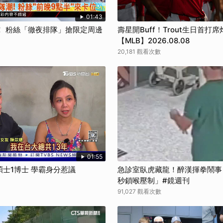
01:43
！ 粉絲「徹夜排隊」搶限定周邊
壽星開Buff！Trout生日首打
【MLB】2026.08.08
20,181 觀看次數
01:55
碩士1博士 學霸身分惹議
急診室臥虎藏龍！醉漢揮拳鬧事
秒鎖喉壓制」#鏡週刊
91,027 觀看次數