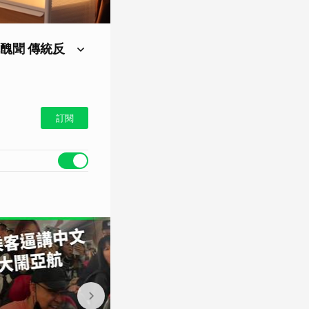
醜聞 傳統反
袋白色粉末被裝箱，用
訂閱
進入國際市場。而這些
EP.96