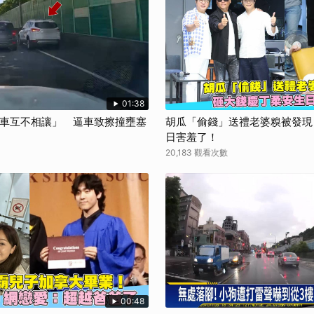
取消
01:38
兩車互不相讓」 逼車致擦撞壅塞
胡瓜「偷錢」送禮老婆糗被發現
日害羞了！
20,183 觀看次數
00:48