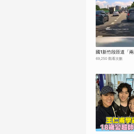
國1新竹段匝道「
69,250 觀看次數