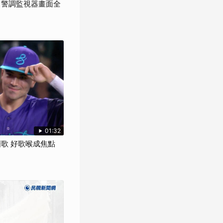
" 警調監視器畫面全
01:32
國歌 好歌喉成焦點