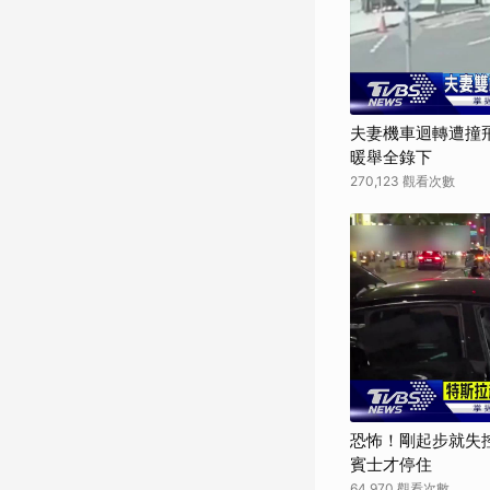
夫妻機車迴轉遭撞
暖舉全錄下
270,123 觀看次數
恐怖！剛起步就失
賓士才停住
64,970 觀看次數