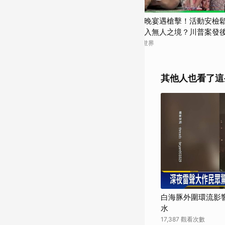
09:42
解決高齡長照？美退休人口大
川普記協晚宴遇槍擊！活動安檢鬆
半想在家養老！居服費用、人
歲槍手如入無人之境？川普案發
家庭成員還可能陷經濟困境？
宮改建，背後是「地標情節」作
界
TODAY 看世界
 看世界】
【TODAY 看世界】
其他人也看了這
白海豚外圍環流影響
水
17,387 觀看次數