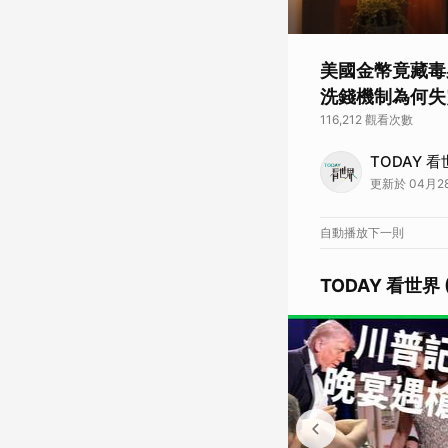
美國金幣竟藏毒
洗錢機制為何失靈
116,212 觀看次數
提到拉美「毒梟」，
TODAY 
汽車船隻偷渡出去？ 
更新於 04月28
在哥倫比亞，有越來
來自犯罪組織、污染
🌏 歡迎訂閱
節目頻道
自動播放下一則
🌏 鎖定
LINE TODA
🌏 鎖定
LINE TODA
TODAY 看世界 (
EP.99