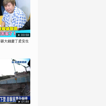
00:59
 砸大錢慶丁柔安生
01:48