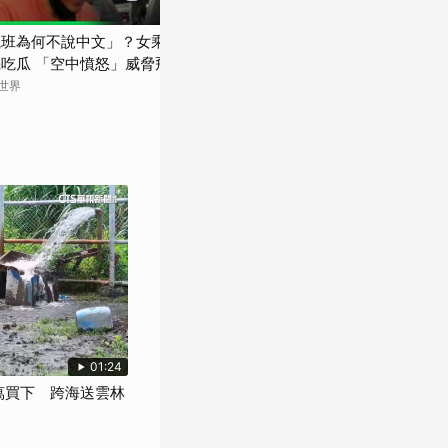
09:29
航班為何不說中文」？女乘客大鬧
蘋果50歲迎權力交棒！低調硬
吃瓜 「空中憤怒」威脅飛航安全
庫克是打「穩定牌」？面對AI
該誰來補？【TODAY 看世界】
瓶頸，蘋果下一步該怎麼走？【T
看世界
TODAY 看世界
世界｜人物放大鏡】
01:24
萬買下 跨海送雲林