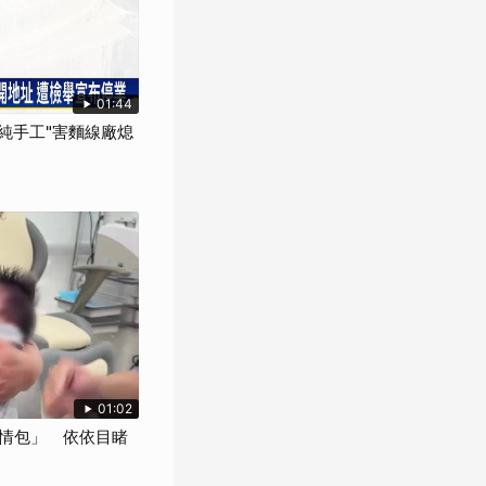
01:44
"純手工"害麵線廠熄
01:02
情包」 依依目睹