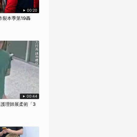
00:20
席炸裂本季第19轟
00:44
 護理師展柔術「3