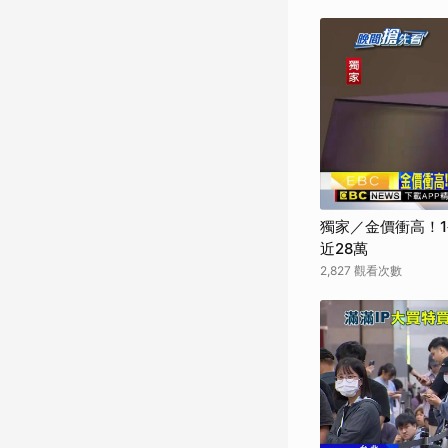
獨家／金價衝高！1
近28萬
2,827 觀看次數