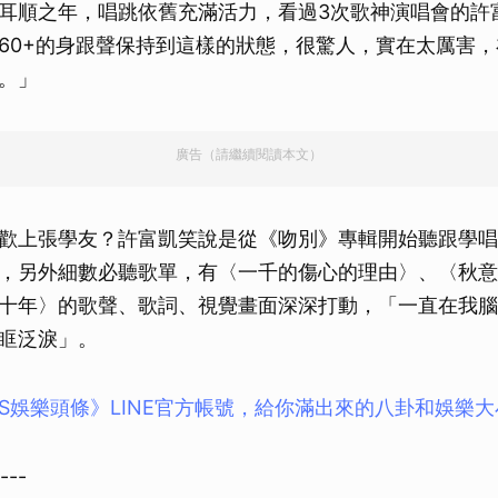
耳順之年，唱跳依舊充滿活力，看過3次歌神演唱會的許
60+的身跟聲保持到這樣的狀態，很驚人，實在太厲害
。」
廣告（請繼續閱讀本文）
歡上張學友？許富凱笑說是從《吻別》專輯開始聽跟學唱
，另外細數必聽歌單，有〈一千的傷心的理由〉、〈秋意
十年〉的歌聲、歌詞、視覺畫面深深打動，「一直在我腦
眶泛淚」。
BS娛樂頭條》LINE官方帳號，給你滿出來的八卦和娛樂
---