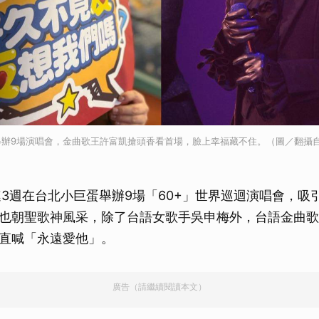
辦9場演唱會，金曲歌王許富凱搶頭香看首場，臉上幸福藏不住。（圖／翻攝自
連3週在台北小巨蛋舉辦9場「60+」世界巡迴演唱會，吸
也朝聖歌神風采，除了台語女歌手吳申梅外，台語金曲歌
直喊「永遠愛他」。
廣告（請繼續閱讀本文）