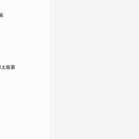
黨
得太嚴重