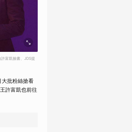
許富凱臉書、JDS提
引大批粉絲搶看
王許富凱也前往