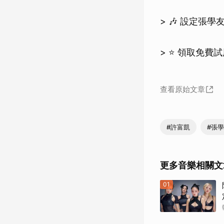
> 🎶 設定張
> ⭐️ 領取免
查看原始文章
#許富凱
#張
更多音樂相關文
01