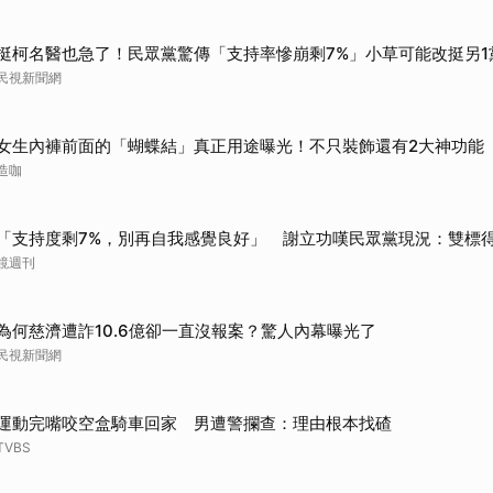
挺柯名醫也急了！民眾黨驚傳「支持率慘崩剩7%」小草可能改挺另1
民視新聞網
女生內褲前面的「蝴蝶結」真正用途曝光！不只裝飾還有2大神功能
造咖
「支持度剩7%，別再自我感覺良好」 謝立功嘆民眾黨現況：雙標
鏡週刊
為何慈濟遭詐10.6億卻一直沒報案？驚人內幕曝光了
民視新聞網
運動完嘴咬空盒騎車回家 男遭警攔查：理由根本找碴
TVBS