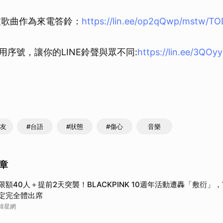
學友歌曲作為來電答鈴：
https://lin.ee/op2qQwp/mstw/T
費試用序號，讓你的LINE鈴聲與眾不同:
https://lin.ee/3QOy
學友
#台語
#狀態
#傷心
音樂
章
限額40人＋提前2天突襲！BLACKPINK 10週年活動遭轟「敷衍」
定完全體出席
韓星網