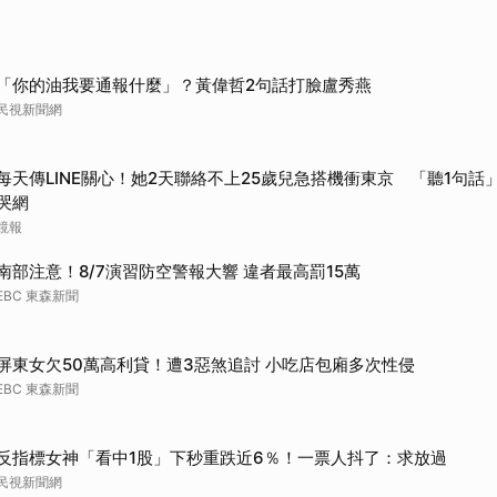
取消
「你的油我要通報什麼」？黃偉哲2句話打臉盧秀燕
民視新聞網
每天傳LINE關心！她2天聯絡不上25歲兒急搭機衝東京 「聽1句話」
哭網
鏡報
南部注意！8/7演習防空警報大響 違者最高罰15萬
EBC 東森新聞
屏東女欠50萬高利貸！遭3惡煞追討 小吃店包廂多次性侵
EBC 東森新聞
反指標女神「看中1股」下秒重跌近6％！一票人抖了：求放過
民視新聞網