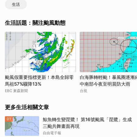
生活
生活話題：關注颱風動態
取消
颱風假重要指標更新！本島全歸零
白海豚轉輕颱！暴風圈逐
馬祖57%驟降13%
中南部今夜至明晨防大雨
EBC 東森新聞
台視
更多生活相關文章
01
鯨魚轉生變琵鷺！ 第16號颱風「琵鷺」生成
三颱共舞畫面再現
自由電子報