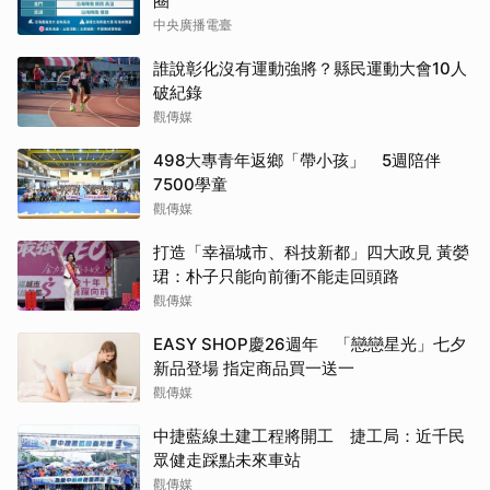
圈
中央廣播電臺
誰說彰化沒有運動強將？縣民運動大會10人
破紀錄
觀傳媒
498大專青年返鄉「帶小孩」 5週陪伴
7500學童
觀傳媒
打造「幸福城市、科技新都」四大政見 黃嫈
珺：朴子只能向前衝不能走回頭路
觀傳媒
EASY SHOP慶26週年 「戀戀星光」七夕
新品登場 指定商品買一送一
觀傳媒
中捷藍線土建工程將開工 捷工局：近千民
眾健走踩點未來車站
觀傳媒