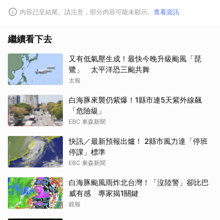
內容已至結尾。請注意，部分內容可能未顯示。
查看資訊
繼續看下去
又有低氣壓生成！最快今晚升級颱風「琵
鷺」 太平洋恐三颱共舞
太報
白海豚來襲仍紫爆！1縣市連5天紫外線飆
「危險級」
EBC 東森新聞
快訊／最新預報出爐！ 2縣市風力達「停班
停課」標準
EBC 東森新聞
白海豚颱風雨炸北台灣！「沒陸警」卻比巴
威有感 專家揭1關鍵
鏡報