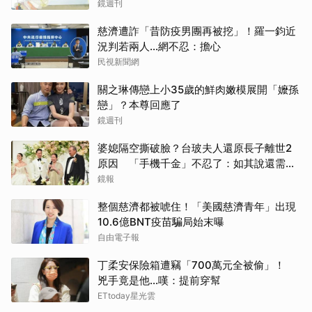
鏡週刊
慈濟遭詐「昔防疫男團再被挖」！羅一鈞近
況判若兩人…網不忍：擔心
民視新聞網
關之琳傳戀上小35歲的鮮肉嫩模展開「嬤孫
戀」？本尊回應了
鏡週刊
婆媳隔空撕破臉？台玻夫人還原長子離世2
原因 「手機千金」不忍了：如其說還需要
離開嗎？
鏡報
整個慈濟都被唬住！「美國慈濟青年」出現
10.6億BNT疫苗騙局始末曝
自由電子報
丁柔安保險箱遭竊「700萬元全被偷」！
兇手竟是他...嘆：提前穿幫
ETtoday星光雲