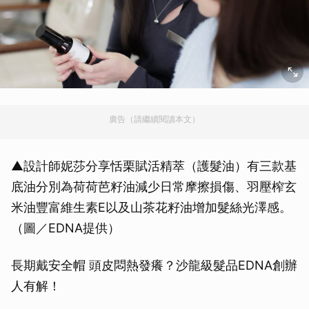
廣告（請繼續閱讀本文）
▲設計師妮莎分享恬栗賦活精萃（護髮油）有三款基
底油分別為荷荷芭籽油減少日常摩擦損傷、羽壓榨玄
米油豐富維生素E以及山茶花籽油增加髮絲光澤感。
（圖／EDNA提供）
長期戴安全帽 頭皮悶熱發癢？沙龍級髮品EDNA創辦
人有解！