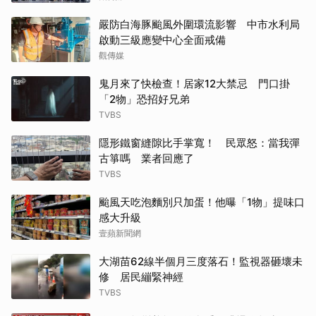
嚴防白海豚颱風外圍環流影響 中市水利局
啟動三級應變中心全面戒備
觀傳媒
鬼月來了快檢查！居家12大禁忌 門口掛
「2物」恐招好兄弟
TVBS
隱形鐵窗縫隙比手掌寬！ 民眾怒：當我彈
古箏嗎 業者回應了
TVBS
颱風天吃泡麵別只加蛋！他曝「1物」提味口
感大升級
壹蘋新聞網
大湖苗62線半個月三度落石！監視器砸壞未
修 居民繃緊神經
TVBS