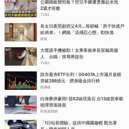
公園鐵板變煎板？控兒手腳遭燙傷起水泡
2週才痊癒
TVBS
長女日夜照顧癌父4月…母卻喊「房子快過戶
給弟弟」！網揭「這殘忍心態」勸快逃
鏡報
大聲講手機被勸！女乘客衝車長室飆罵傷
人 台鐵：挨辱將提告
TVBS
跌市最夯ETF出列！00407A上市滿月規模
突破288億元 躋身吸金排行榜
觀傳媒
白海豚挾豪雨! 苗62線現落石 台13線貨車載
砲彈滑落路面
民視新聞網
「1日站長體驗」提供中國國徽帽 觀光署