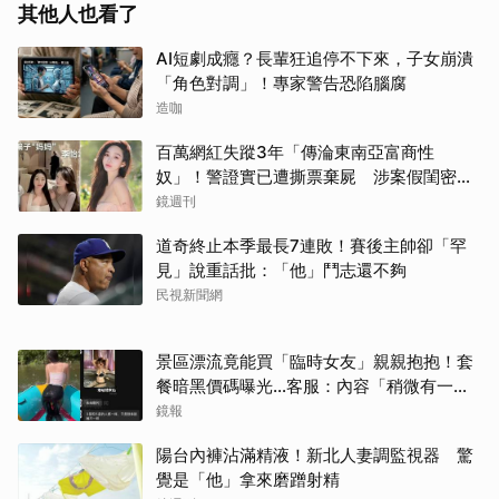
其他人也看了
AI短劇成癮？長輩狂追停不下來，子女崩潰
「角色對調」！專家警告恐陷腦腐
造咖
百萬網紅失蹤3年「傳淪東南亞富商性
奴」！警證實已遭撕票棄屍 涉案假閨密近
況曝光
鏡週刊
道奇終止本季最長7連敗！賽後主帥卻「罕
見」說重話批：「他」鬥志還不夠
民視新聞網
景區漂流竟能買「臨時女友」親親抱抱！套
餐暗黑價碼曝光…客服：內容「稍微有一點
尺度」
鏡報
陽台內褲沾滿精液！新北人妻調監視器 驚
覺是「他」拿來磨蹭射精