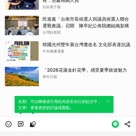
長：懲處相關人員
自由電子報
民進黨「台南市長候選人與議員候選人聯合
選戰會議」召開 陳亭妃公佈競總組織架構
台灣好新聞
韓國光州雙年展台灣遭改名 文化部表達抗議
中央廣播電臺
「2026花蓮金針花季」感受夏季旅遊魅力
青年日報
全新體驗！一鍵引用此內容，透過發布貼
可以轉發或引用此內容至自己的貼文中，
文來輕鬆表達個人立場。
來發表您的評論或觀點。
類別