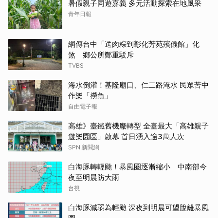
暑假親子同遊嘉義 多元活動探索在地風采
青年日報
網傳台中「送肉粽到彰化芳苑殯儀館」化
煞 鄉公所鄭重駁斥
TVBS
海水倒灌！基隆廟口、仁二路淹水 民眾苦中
作樂「撈魚」
自由電子報
高雄》臺鐵舊機廠轉型 全臺最大「高雄親子
遊樂園區」啟幕 首日湧入逾3萬人次
SPN.新聞網
白海豚轉輕颱！暴風圈逐漸縮小 中南部今
夜至明晨防大雨
台視
白海豚減弱為輕颱 深夜到明晨可望脫離暴風