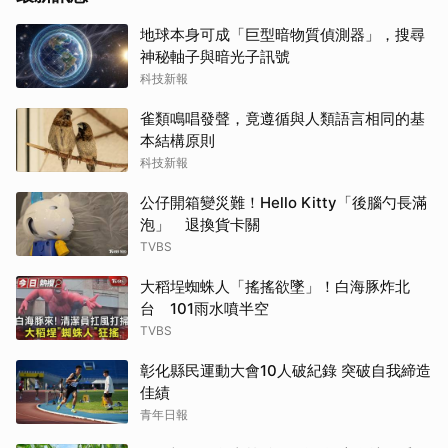
地球本身可成「巨型暗物質偵測器」，搜尋
神秘軸子與暗光子訊號
科技新報
雀類鳴唱發聲，竟遵循與人類語言相同的基
本結構原則
科技新報
公仔開箱變災難！Hello Kitty「後腦勺長滿
泡」 退換貨卡關
TVBS
大稻埕蜘蛛人「搖搖欲墜」！白海豚炸北
台 101雨水噴半空
TVBS
彰化縣民運動大會10人破紀錄 突破自我締造
佳績
青年日報