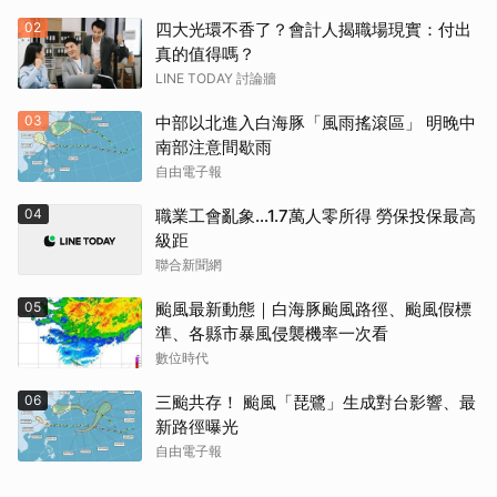
02
四大光環不香了？會計人揭職場現實：付出
真的值得嗎？
LINE TODAY 討論牆
03
中部以北進入白海豚「風雨搖滾區」 明晚中
南部注意間歇雨
自由電子報
04
職業工會亂象…1.7萬人零所得 勞保投保最高
級距
聯合新聞網
05
颱風最新動態｜白海豚颱風路徑、颱風假標
準、各縣市暴風侵襲機率一次看
數位時代
06
三颱共存！ 颱風「琵鷺」生成對台影響、最
新路徑曝光
自由電子報