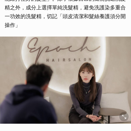
精之外，成分上選擇單純洗髮精，避免洗護染多重合
一功效的洗髮精，切記「頭皮清潔和髮絲養護須分開
操作」