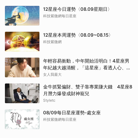
12星座今日運勢〈08.09星期日〉
科技紫微網每日星座
12星座本周運勢〈08.09~08.15〉
科技紫微網
年輕容易衝動，中年開始活明白！4星座男
年紀越大越清醒，「這星座」看透人心、不
再討好任何人
女人我最大
金牛抓緊偏財、雙子靠專業賺大錢 4星座8
月潛力爆發成財神寵兒
Styletc
08/09每日星座運勢-處女座
科技紫微網每日星座