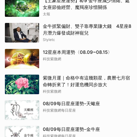
【土象星座運勢】8/9 金牛座減少情緒、處
女座節儉經營、魔羯座珍惜關係
太報
金牛抓緊偏財、雙子靠專業賺大錢 4星座8
月潛力爆發成財神寵兒
Styletc
12星座本周運勢〈08.09~08.15〉
科技紫微網
紫微月運｜命格中有這幾顆星，農曆七月宿
命轉折來了！好運危機同步放大
科技紫微網
08/09每日星座運勢-天蠍座
科技紫微網每日星座
08/09每日星座運勢-金牛座
科技紫微網每日星座