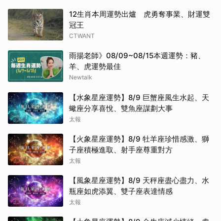
12生肖本周運勢出爐 虎勇奪事業、財運雙
冠王
CTWANT
雨揚老師》08/09~08/15本週運勢：豬、
羊、虎運勢最佳
Newtalk
【水象星座運勢】8/9 巨蟹座風生水起、天
蠍座分享喜悅、雙魚座謀劃大事
太報
【火象星座運勢】8/9 牡羊座珍惜感激、獅
子座積極進取、射手座尊重對方
太報
【風象星座運勢】8/9 天秤座盡心盡力、水
瓶座如虎添翼、雙子座表達情感
太報