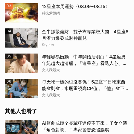
03
12星座本周運勢〈08.09~08.15〉
科技紫微網
04
金牛抓緊偏財、雙子靠專業賺大錢 4星座8
月潛力爆發成財神寵兒
Styletc
05
年輕容易衝動，中年開始活明白！4星座男
年紀越大越清醒，「這星座」看透人心、不
再討好任何人
女人我最大
06
每天吃一樣的也沒關係！5星座平日吃東西
能省則省，水瓶重視高CP值，「他」省下來
吃大餐
女人我最大
其他人也看了
AI短劇成癮？長輩狂追停不下來，子女崩潰
「角色對調」！專家警告恐陷腦腐