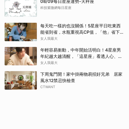
08/09每日星座運勢-天秤座
科技紫微網每日星座
每天吃一樣的也沒關係！5星座平日吃東西
能省則省，水瓶重視高CP值，「他」省下來
吃大餐
女人我最大
年輕容易衝動，中年開始活明白！4星座男
年紀越大越清醒，「這星座」看透人心、不
再討好任何人
女人我最大
下周鬼門開！家中掛兩物易招好兄弟 居家
風水12禁忌快檢查
CTWANT