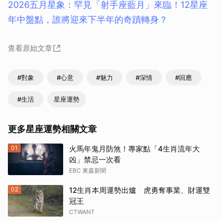
2026五月星象：罕見「射手座藍月」來臨！12星座
年中盤點，誰將迎來下半年的奇蹟轉身？
查看原始文章
#對象
#心意
#魅力
#深情
#回應
#生活
星座運勢
更多星座運勢相關文章
01
火馬年鬼月防煞！專家點「4生肖流年大
凶」禁忌一次看
EBC 東森新聞
02
12生肖本周運勢出爐 虎勇奪事業、財運雙
冠王
CTWANT