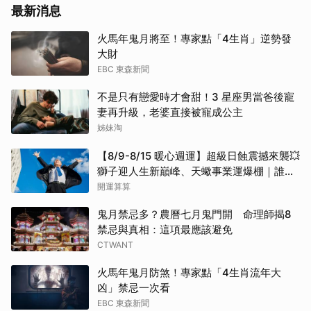
最新消息
火馬年鬼月將至！專家點「4生肖」逆勢發
大財
EBC 東森新聞
不是只有戀愛時才會甜！3 星座男當爸後寵
妻再升級，老婆直接被寵成公主
姊妹淘
【8/9-8/15 暖心週運】超級日蝕震撼來襲💥
獅子迎人生新巔峰、天蠍事業運爆棚｜誰將
逆襲成未來半年的大贏家？
開運算算
鬼月禁忌多？農曆七月鬼門開 命理師揭8
禁忌與真相：這項最應該避免
CTWANT
火馬年鬼月防煞！專家點「4生肖流年大
凶」禁忌一次看
EBC 東森新聞