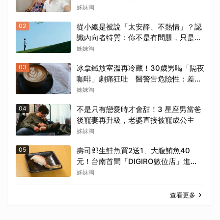
世重逢奇緣
姊妹淘
02
從小總是被說「太安靜、不熱情」？認
識內向者特質：你不是有問題，只是能
量來源不同
姊妹淘
03
冰拿鐵放室溫再冷藏！30歲男喝「隔夜
咖啡」劇痛狂吐 醫警告危險性：差點
就洗腎
姊妹淘
04
不是只有戀愛時才會甜！3 星座男當爸
後寵妻再升級，老婆直接被寵成公主
姊妹淘
05
壽司郎生鮭魚買2送1、大腹鮪魚40
元！台南首間「DIGIRO數位店」進
駐 松葉蟹限時上桌
姊妹淘
查看更多