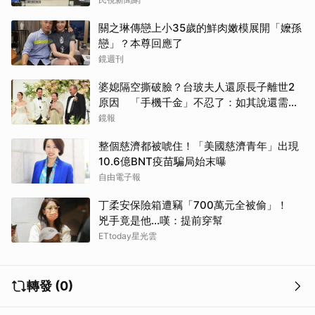
關之琳傳戀上小35歲的鮮肉嫩模展開「嬤孫
戀」？本尊回應了
鏡週刊
婆媳隔空撕破臉？台玻夫人還原長子離世2
原因 「手機千金」不忍了：如其說還需要
離開嗎？
鏡報
整個慈濟都被唬住！「美國慈濟青年」出現
10.6億BNT疫苗騙局始末曝
自由電子報
丁柔安保險箱遭竊「700萬元全被偷」！
兇手竟是他...嘆：提前穿幫
ETtoday星光雲
轉發 (0)