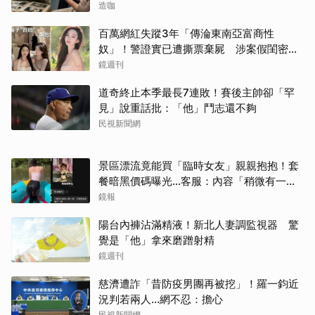
造咖
百萬網紅失蹤3年「傳淪東南亞富商性
奴」！警證實已遭撕票棄屍 涉案假閨密近
況曝光
鏡週刊
道奇終止本季最長7連敗！賽後主帥卻「罕
見」說重話批：「他」鬥志還不夠
民視新聞網
景區漂流竟能買「臨時女友」親親抱抱！套
餐暗黑價碼曝光…客服：內容「稍微有一點
尺度」
鏡報
陽台內褲沾滿精液！新北人妻調監視器 驚
覺是「他」拿來磨蹭射精
鏡週刊
慈濟遭詐「昔防疫男團再被挖」！羅一鈞近
況判若兩人…網不忍：擔心
民視新聞網