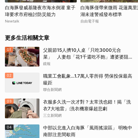
白海豚發威基隆夜市海水倒灌 童子
白海豚僅帶來微雨 花蓮萬里
瑋要求市府檢討防災能力
湖未達警戒發布標準
Newtalk
自由電子報
更多生活相關文章
01
父親節15人擠10人桌「只吃3000元合
菜」 人妻怨「花1千還吃不飽」遭婆婆阻加
菜
鏡報
02
職業工會亂象…1.7萬人零所得 勞保投保最高
級距
聯合新聞網
03
衣服多久洗一次才對？太常洗也錯！揭「洗
衣7大地雷」:洗衣機塞爆超悲劇
三立新聞網
04
中部以北進入白海豚「風雨搖滾區」 明晚中
南部注意間歇雨