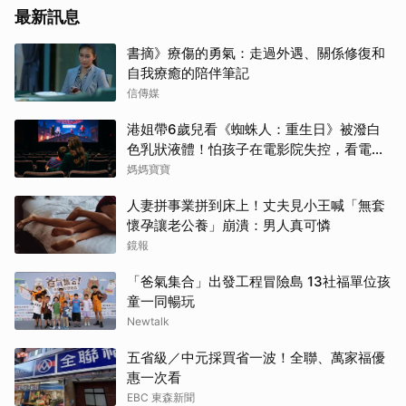
最新訊息
書摘》療傷的勇氣：走過外遇、關係修復和
自我療癒的陪伴筆記
信傳媒
港姐帶6歲兒看《蜘蛛人：重生日》被潑白
色乳狀液體！怕孩子在電影院失控，看電影
前爸媽「必做3件事與3評估」
媽媽寶寶
人妻拼事業拼到床上！丈夫見小王喊「無套
懷孕讓老公養」崩潰：男人真可憐
鏡報
「爸氣集合」出發工程冒險島 13社福單位孩
童一同暢玩
Newtalk
五省級／中元採買省一波！全聯、萬家福優
惠一次看
EBC 東森新聞