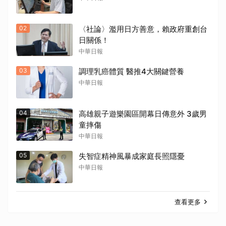
02
〈社論〉濫用日方善意，賴政府重創台
日關係！
中華日報
03
調理乳癌體質 醫推4大關鍵營養
中華日報
04
高雄親子遊樂園區開幕日傳意外 3歲男
童摔傷
中華日報
05
失智症精神風暴成家庭長照隱憂
中華日報
查看更多