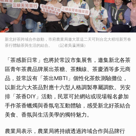
新北好茶跨域合作啟動，市府農業局邀大眾這二天可到台北大稻埕新芳春
茶行體驗茶與生活的結合。 （記者吳瀛洲攝）
「茶感新日常」也將於常設市集展售，邀集新北各茶
區青年茶農品牌展出茶糖、茶麵線、茶慶酒等多元商
品，並常設有「茶出MBTI」個性化茶飲測驗攤位，
以新北六大茶品對應十六型人格調製專屬調飲。另安
排「茶香DIY」活動，民眾可於網站或現場報名參加
手作茶香蠟燭與香氛皂互動體驗，感受新北好茶結合
美食、香氛與生活美學的獨特魅力。
農業局表示，農業局將持續透過跨域合作與品牌行