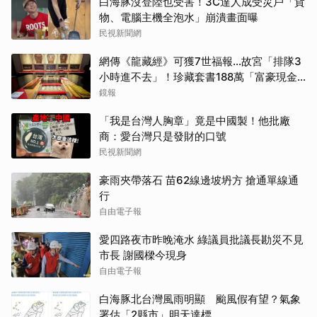
白海豚沒登陸也受害！3C達人成受災戶「貨
物、電腦主機全泡水」崩潰畫面曝
民視新聞網
網傳《龍藏經》可獲7世福報…故宮「排隊3
小時進不去」！珍藏套書188萬「富豪現金
買走」
鏡報
「我是台灣人胸章」竟是中國製！他批廠
商：愛台灣只是發財的口號
民視新聞網
豪雨夾帶落石 苗62線邊坡坍方 搶通單線通
行
自由電子報
愛四路夜市昨晚淹水 綠議員批議長勘災不見
市長 謝國樑今現身
自由電子報
白海豚北台灣風雨明顯 颱風假有望？氣象
署估「2縣市」明天達標