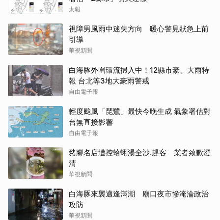
太報
視障男風雨中迷失方向 暖心警見狀急上前
引導
華視新聞
白海豚外圍環流掃入中！12縣市豪、大雨特
報 台北等3地大豪雨警戒
自由電子報
輕度颱風「琵鷺」最快今晚生成 氣象署估對
台無直接影響
自由電子報
豬腳名店遭控蛤蜊湯全沙.趕客 業者致歉澄
清
華視新聞
白海豚來襲適逢滿潮 廟口夜市慘淹淪政治
攻防
華視新聞