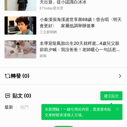
天出遊」從小認識白冰冰
ETtoday星光雲
小秦漢張海漢逝世享壽68歲！曾合唱〈明天
會更好〉 家屬低調舉辦後事
三立新聞網
名導迎龍鳳胎出生20天就猝逝...4歲兒父親
節前夕喊：我沒爸爸！老師暖心一句話惹哭
遺孀
鏡報
取消
轉發 (0)
貼文 (0)
建立貼文
最新
熱門
全新體驗！一鍵引用此內容，透過發布貼
文來輕鬆表達個人立場。