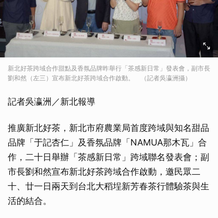
新北好茶跨域合作甜點及香氛品牌昨舉行「茶感新日常」發表會，副市長
劉和然（左三）宣布新北好茶跨域合作啟動。 （記者吳瀛洲攝）
記者吳瀛洲／新北報導
推廣新北好茶，新北市府農業局首度跨域與知名甜品
品牌「于記杏仁」及香氛品牌「NAMUA那木瓦」合
作，二十日舉辦「茶感新日常」跨域聯名發表會；副
市長劉和然宣布新北好茶跨域合作啟動，邀民眾二
十、廿一日兩天到台北大稻埕新芳春茶行體驗茶與生
活的結合。