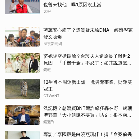
也曾來找他 曝1原因沒上當
太報
蔣萬安心虛了？遭質疑未驗DNA 經濟學家
發文嗆爆
民視新聞網
婆媳隔空撕破臉？台玻夫人還原長子離世2
原因 「手機千金」不忍了：如其說還需要
離開嗎？
鏡報
12生肖本周運勢出爐 虎勇奪事業、財運雙
冠王
CTWANT
洗記憶？慈濟買BNT遭詐綠狂轟在野 網朝
聖郭董「大小姐說不要買」貼文：根本兩碼
事
鏡週刊
專訪／李國毅是白曉燕玩伴！揭「命案前幾