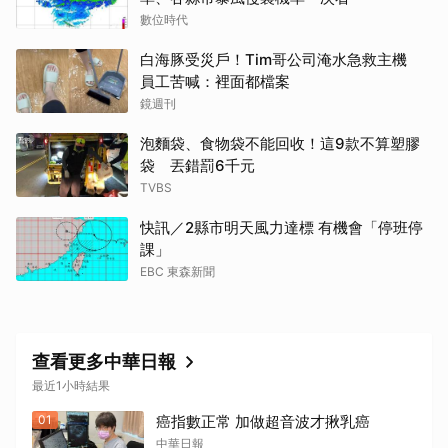
數位時代
白海豚受災戶！Tim哥公司淹水急救主機
員工苦喊：裡面都檔案
鏡週刊
泡麵袋、食物袋不能回收！這9款不算塑膠
袋 丟錯罰6千元
TVBS
快訊／2縣市明天風力達標 有機會「停班停
課」
EBC 東森新聞
查看更多中華日報
最近1小時結果
01
癌指數正常 加做超音波才揪乳癌
中華日報