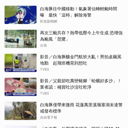
白海豚往中國移動！氣象署估轉輕颱時間
曝 最快「這時」解除海警
民視新聞網
再次三颱共存？熱帶低壓今上午生成 恐增強
為颱風「琵鷺」
台視
影音／白海豚釀金門航班大亂！男拍桌飆罵
地勤 起飛班機晃到想吐
TVBS
影音／父親節吃萬巒豬腳「蛤蠣好多沙」！
業者認：補貨吐沙沒吐乾淨
TVBS
白海豚僅帶來微雨 花蓮萬里溪堰塞湖未達警
戒發布標準
自由電子報