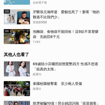
自由電子報
05
牙醫張元瀚猝逝 愛貓也死了！妻嘆「牠的
難過不比我們少」
壹蘋新聞網
06
泡麵袋、食物袋不能回收！這9款不算塑膠
袋 丟錯罰6千元
TVBS
其他人也看了
69歲陸小芬曬照狀態驚艷四方 性感不想遮
「姐真的太辣」
鏡週刊
泰國校園槍擊案 至少兩人受傷
路透社
慈濟被騙10億！郭台銘證詞揭「疫苗掮客」