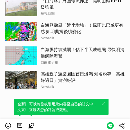
「白海豚」外圍環流掃過 陽明山颳10-11
級強風
華視新聞
白海豚颱風「近岸增強」！風雨比巴威更有
感 鄭明典揭後續變化
Newtalk
白海豚持續減弱！估下半天成輕颱 最快明清
晨解除海警
自由電子報
高雄親子遊樂園區首日爆滿 知名粉專「高雄
好過日」實測好評
Newtalk
全新體驗！一鍵引用此內容，透過發布貼
可以轉發或引用此內容至自己的貼文中，
文來輕鬆表達個人立場。
來發表您的評論或觀點。