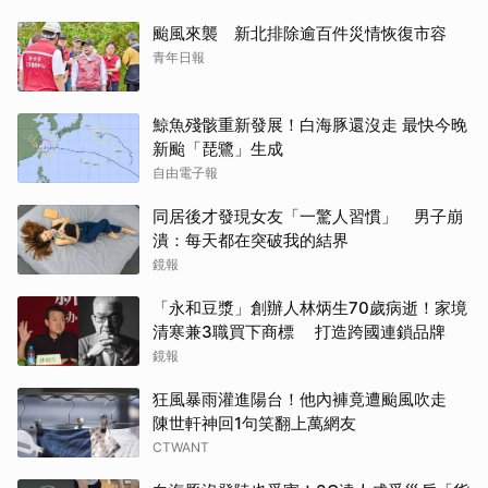
颱風來襲 新北排除逾百件災情恢復市容
青年日報
鯨魚殘骸重新發展！白海豚還沒走 最快今晚
新颱「琵鷺」生成
自由電子報
同居後才發現女友「一驚人習慣」 男子崩
潰：每天都在突破我的結界
鏡報
「永和豆漿」創辦人林炳生70歲病逝！家境
清寒兼3職買下商標 打造跨國連鎖品牌
鏡報
狂風暴雨灌進陽台！他內褲竟遭颱風吹走
陳世軒神回1句笑翻上萬網友
CTWANT