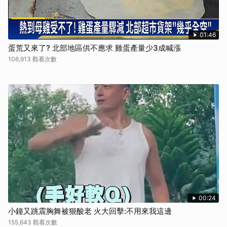
01:46
蛋荒又來了? 北部地區供不應求 雞蛋產量少3成喊漲
106,913 觀看次數
00:24
小鐘又跳震胸舞被狠酸老 火大回擊:不用來我這邊
155,643 觀看次數