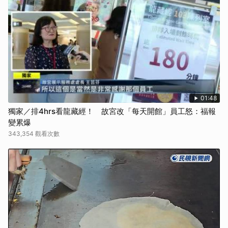
01:48
獨家／排4hrs看龍藏經！ 故宮改「每天開館」員工怒：福報
變累爆
343,354 觀看次數