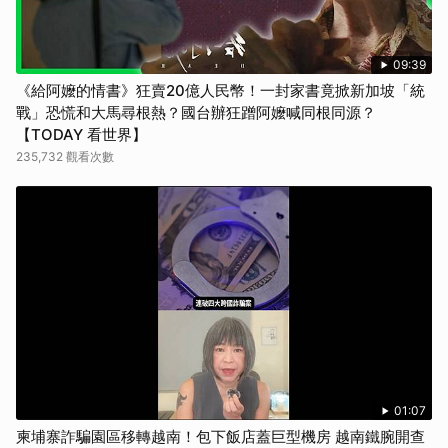
09:39
《給阿嬤的情書》狂賣20億人民幣！一封家書竟掀新加坡「統
戰」恐慌和大馬尋根熱？國台辦狂蹭阿嬤喊同根同源？
【TODAY 看世界】
235,732 觀看次數
01:07
柬埔寨詐騙園區移轉越南！包下飯店蓋巨型機房 越南鐵腕開查