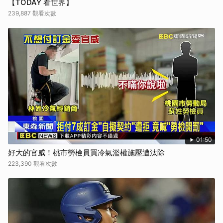
【TODAY 看世界】
239,887 觀看次數
01:50
好大的官威！桃市勞檢員買冷氣濫權施壓遭汰除
223,390 觀看次數