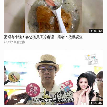
取消
01:42
粥裡有小強！客怒控員工冷處理 業者：啟動調查
48,137 觀看次數
02:46