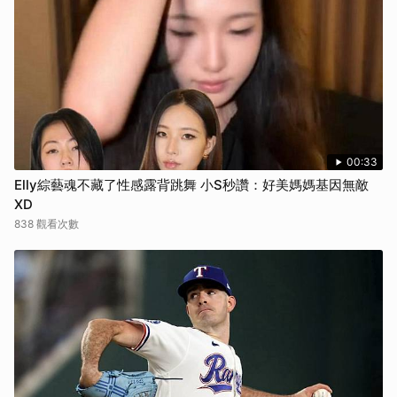
00:33
Elly綜藝魂不藏了性感露背跳舞 小S秒讚：好美媽媽基因無敵
XD
838 觀看次數