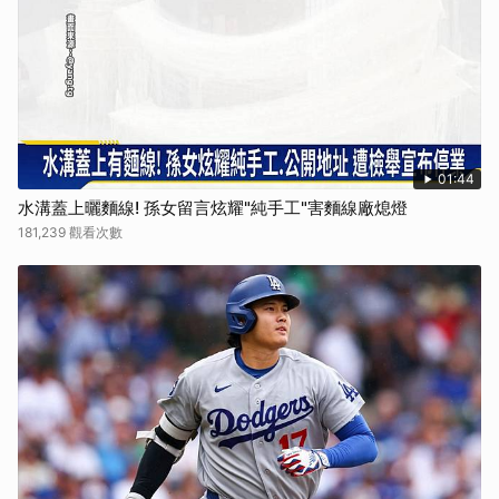
01:44
水溝蓋上曬麵線! 孫女留言炫耀"純手工"害麵線廠熄燈
181,239 觀看次數