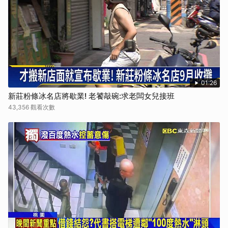
01:26
新莊粉條冰名店將歇業! 老饕敲碗:求老闆女兒接班
43,356 觀看次數