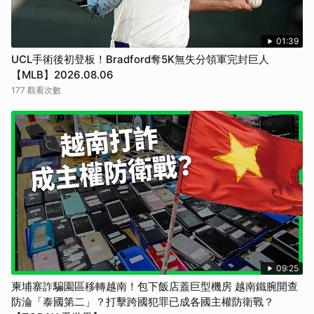
01:39
UCL手術後初登板！Bradford奪5K無失分領軍完封巨人
【MLB】2026.08.06
177 觀看次數
09:25
柬埔寨詐騙園區移轉越南！包下飯店蓋巨型機房 越南鐵腕開查
防淪「泰國第二」？打擊跨國犯罪已成各國主權防衛戰？