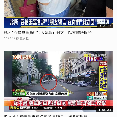
01:35
診所"吞最無辜負評"! 大氣歡迎對方可以來體驗服務
122,142 觀看次數
00:34
躲不過！機車超車追撞車尾 駕駛轟：炸彈式攻擊