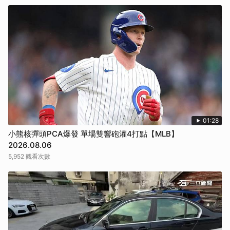
01:28
小熊核彈頭PCA爆發 單場雙響砲灌4打點【MLB】
2026.08.06
5,952 觀看次數