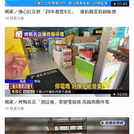
01:40
獨家／佛心紅豆餅「25年都賣5元」 爆餡雞蛋糕銅板價
28 觀看次數
02:00
獨家／烤鴨名店「測設備」害變電箱燒 高鐵商圈停電
10 觀看次數