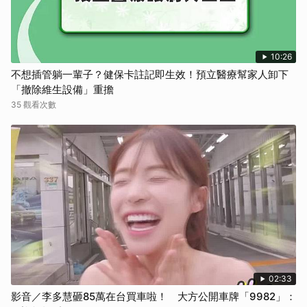
10:26
不想插管躺一輩子？健保卡註記即生效！預立醫療幫家人卸下
「撤除維生設備」重擔
35 觀看次數
02:33
影音／李多慧砸85萬在台買車啦！ 大方公開車牌「9982」：