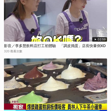
02:59
影音／李多慧飲料店打工初體驗 「調皮搗蛋」店長快暈倒XD
320 觀看次數