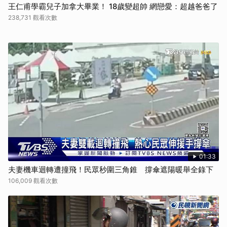
王仁甫學霸兒子加拿大畢業！ 18歲變超帥 網戀愛：超越爸爸了
238,731 觀看次數
01:33
夫妻機車迴轉遭撞飛！民眾秒圍三角錐 撐傘遮陽暖舉全錄下
106,009 觀看次數