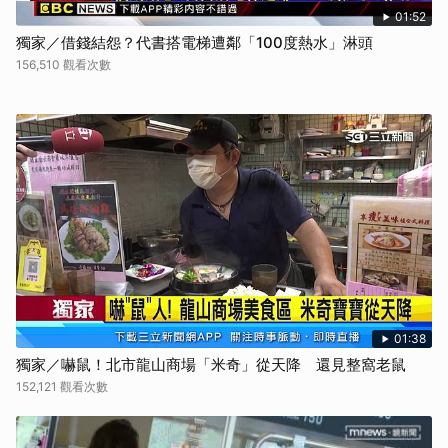
01:52
獨家／借錢結怨？代書搭電梯遭鄰「100度熱水」淋頭
156,510 觀看次數
01:38
獨家／嚇鼠！北市龍山商場「米奇」從天降 還見整窩老鼠
152,121 觀看次數