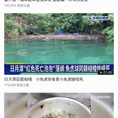
160,904 觀看次數
01:40
日月潭惡霸相殘 小魚虎吞食更小魚虎慘噎死
179,889 觀看次數