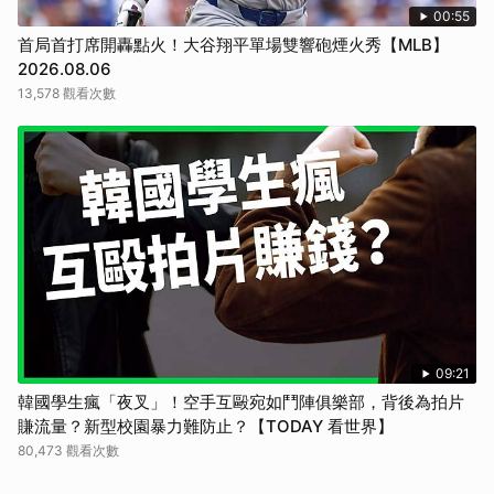
00:55
首局首打席開轟點火！大谷翔平單場雙響砲煙火秀【MLB】
2026.08.06
13,578 觀看次數
09:21
韓國學生瘋「夜叉」！空手互毆宛如鬥陣俱樂部，背後為拍片
賺流量？新型校園暴力難防止？【TODAY 看世界】
80,473 觀看次數