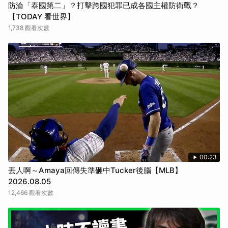
防淪「泰國第二」？打擊跨國犯罪已成各國主權防衛戰？
【TODAY 看世界】
1,738 觀看次數
00:23
丟人啊～Amaya回傳失準砸中Tucker後腦【MLB】
2026.08.05
12,466 觀看次數