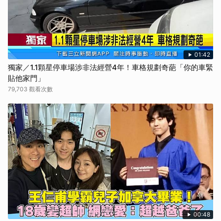
01:42
獨家／1.1顆星停車場涉非法經營4年！車格規劃奇葩「你的車緊
貼他家門」
79,703 觀看次數
00:48