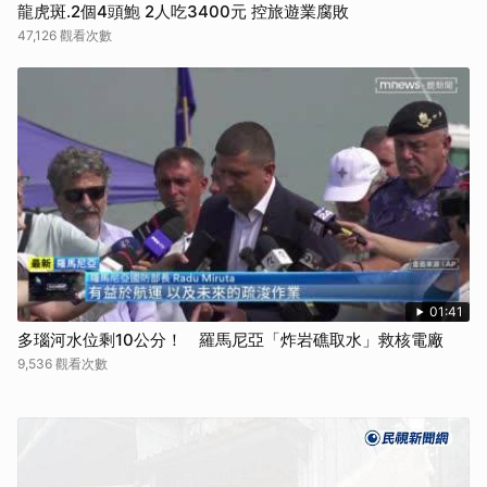
龍虎斑.2個4頭鮑 2人吃3400元 控旅遊業腐敗
47,126 觀看次數
01:41
多瑙河水位剩10公分！ 羅馬尼亞「炸岩礁取水」救核電廠
9,536 觀看次數