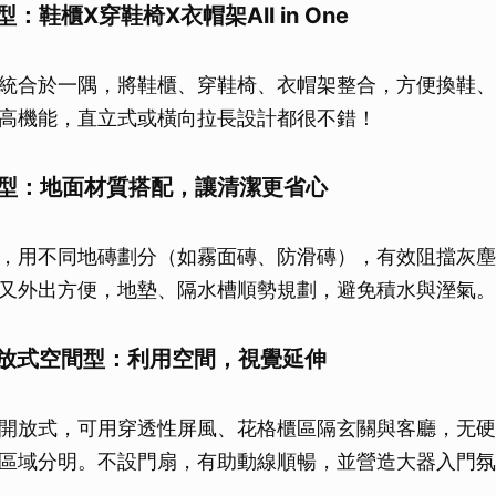
型：鞋櫃X穿鞋椅X衣帽架All in One
統合於一隅，將鞋櫃、穿鞋椅、衣帽架整合，方便換鞋、
高機能，直立式或橫向拉長設計都很不錯！
塵區型：地面材質搭配，讓清潔更省心
，用不同地磚劃分（如霧面磚、防滑磚），有效阻擋灰塵
又外出方便，地墊、隔水槽順勢規劃，避免積水與溼氣。
接開放式空間型：利用空間，視覺延伸
開放式，可用穿透性屏風、花格櫃區隔玄關與客廳，无硬
區域分明。不設門扇，有助動線順暢，並營造大器入門氛