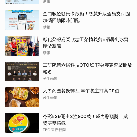
勁報
金門數位縣民卡啟動！智慧升級全島支付圈
加碼回饋限時開跑
勁報
彰化榮服處榮欣志工榮情義剪×消暑剉冰齊
慶父親節
勁報
工研院第六屆科技CTO班 頂尖專家齊聚開放
報名
民生頭條
大學商圈餐飲轉型 早午餐主打高CP值
民生頭條
今彩539開出3注800萬！威力彩頭獎、貳
獎雙雙槓龜
EBC 東森新聞