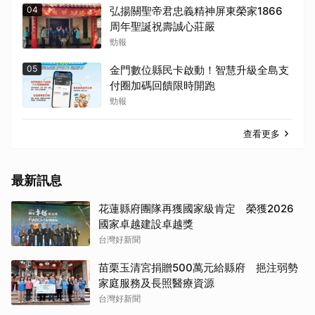
04
弘揚關聖帝君忠義精神屏東榮家1866
周年聖誕祝壽誠心莊嚴
勁報
05
金門數位縣民卡啟動！智慧升級全島支
付圈加碼回饋限時開跑
勁報
查看更多
最新訊息
花蓮縣府團隊再獲國家級肯定 榮獲2026
國家卓越建設卓越獎
台灣好新聞
苗栗玉清宮捐贈500萬元給縣府 挹注弱勢
家庭服務及長照醫療資源
台灣好新聞