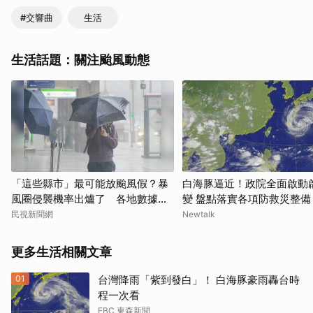
#交響曲
生活
生活話題：關注颱風動態
「這些縣市」最可能放颱風假？暴
白海豚逼近！政院全面啟動
風圈侵襲機率出爐了 各地數據一
變 盤點落實各項防救災整備
次看
民視新聞網
Newtalk
更多生活相關文章
取消
01
台灣降雨「紫到發白」！ 白海豚豪雨轟台時
程一次看
EBC 東森新聞