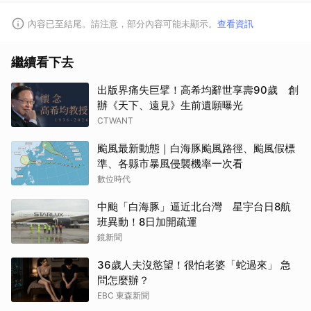
內容已至結尾。請注意，部分內容可能未顯示。
查看資訊
繼續看下去
出版界痛失巨擘！高希均辭世享壽90歲 創
辦《天下、遠見》生前遺願曝光
CTWANT
颱風最新動態｜白海豚颱風路徑、颱風假標
準、各縣市暴風侵襲機率一次看
數位時代
中颱「白海豚」逼近北台灣 星宇台日8航
班異動！8日加開疏運
鏡新聞
36歲人夫沒慾望！很怕老婆「蛇過來」 急
問怎麼辦？
EBC 東森新聞