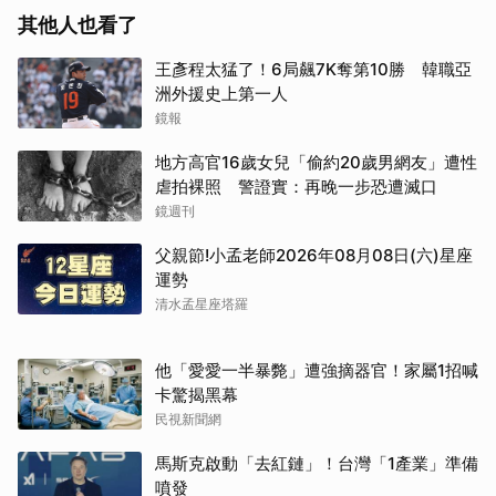
其他人也看了
王彥程太猛了！6局飆7K奪第10勝 韓職亞
洲外援史上第一人
鏡報
地方高官16歲女兒「偷約20歲男網友」遭性
虐拍裸照 警證實：再晚一步恐遭滅口
鏡週刊
父親節!小孟老師2026年08月08日(六)星座
運勢
清水孟星座塔羅
他「愛愛一半暴斃」遭強摘器官！家屬1招喊
卡驚揭黑幕
民視新聞網
馬斯克啟動「去紅鏈」！台灣「1產業」準備
噴發