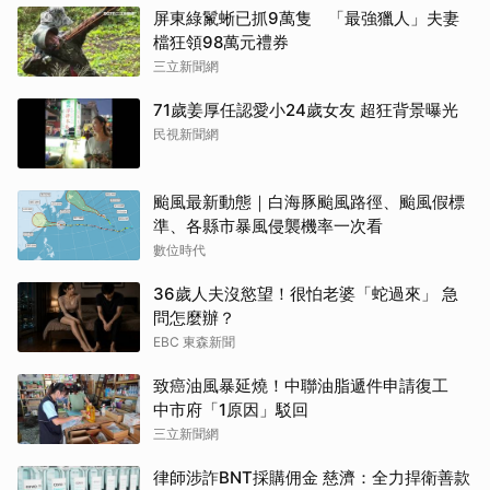
屏東綠鬣蜥已抓9萬隻 「最強獵人」夫妻
檔狂領98萬元禮券
三立新聞網
71歲姜厚任認愛小24歲女友 超狂背景曝光
民視新聞網
颱風最新動態｜白海豚颱風路徑、颱風假標
準、各縣市暴風侵襲機率一次看
數位時代
36歲人夫沒慾望！很怕老婆「蛇過來」 急
問怎麼辦？
EBC 東森新聞
致癌油風暴延燒！中聯油脂遞件申請復工
中市府「1原因」駁回
三立新聞網
律師涉詐BNT採購佣金 慈濟：全力捍衛善款