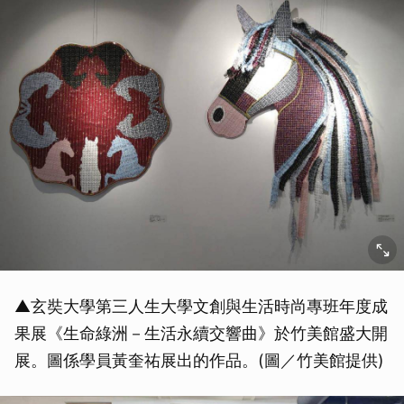
▲玄奘大學第三人生大學文創與生活時尚專班年度成
果展《生命綠洲－生活永續交響曲》於竹美館盛大開
展。圖係學員黃奎祐展出的作品。(圖／竹美館提供)