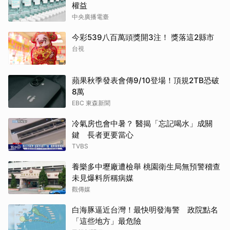
權益
中央廣播電臺
今彩539八百萬頭獎開3注！ 獎落這2縣市
台視
蘋果秋季發表會傳9/10登場！頂規2TB恐破
8萬
EBC 東森新聞
冷氣房也會中暑？ 醫揭「忘記喝水」成關
鍵 長者更要當心
TVBS
養樂多中壢廠遭檢舉 桃園衛生局無預警稽查
未見爆料所稱病媒
觀傳媒
白海豚逼近台灣！最快明發海警 政院點名
「這些地方」最危險