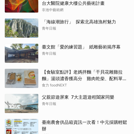
台大醫院健康大樓公共藝術計畫
非池中藝術網
「海線潮旅行」 探索北高雄漁村魅力
青年日報
臺文館「愛的練習題」 紙雕藝術揭序幕
青年日報
【食驗室點評】老媽拌麵「干貝花雕雞拉
麵」湯頭濃香獲高分 雞肉乾柴、配料單調
成扣分點
食力 foodNEXT
父親節遊屏東 7大主題遊程闔家同樂
青年日報
臺南農會供品箱資訊一次看！中元採購輕鬆
辦