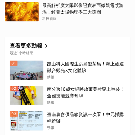
最高解析度太陽影像證實表面微觀電漿漩
渦，解開太陽物理學三大謎團
科技新報
查看更多勁報
最近1小時結果
01
崑山科大國際生跳島遊菊島！海上旅運
融合觀光×文化體驗
勁報
02
南分署16歲女銲將放棄美妝穿上重裝！
全國技能競賽奪牌
勁報
03
臺南農會供品箱資訊一次看！中元採購
輕鬆辦
勁報