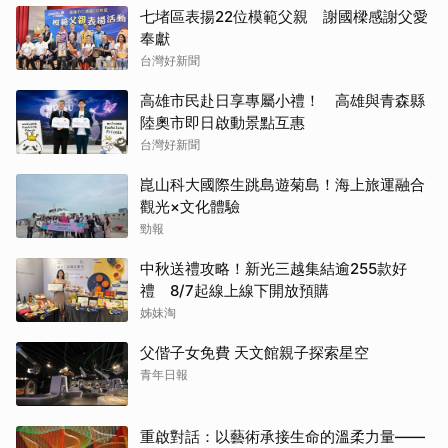
七堵區表揚22位模範父親 謝國樑感謝父愛
奉獻
台灣好新聞
高雄市民赴日享專屬小禮！ 高雄與青森縣
陸奧市即日啟動景點互惠
台灣好新聞
崑山科大國際生跳島遊菊島！海上旅運融合
觀光×文化體驗
勁報
中秋送禮攻略！新光三越集結逾255款好
禮 8/7起線上線下開放預購
姊妹淘
父偕子女免費 天文館親子探索星空
青年日報
重啟對話：以藝術承接生命的溫柔力量——