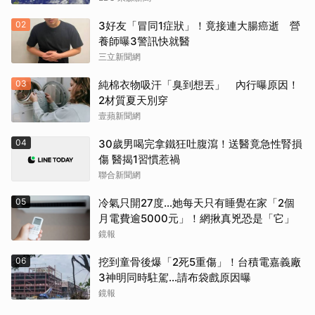
02
3好友「冒同1症狀」！竟接連大腸癌逝 營
養師曝3警訊快就醫
三立新聞網
03
純棉衣物吸汗「臭到想丟」 內行曝原因！
2材質夏天別穿
壹蘋新聞網
04
30歲男喝完拿鐵狂吐腹瀉！送醫竟急性腎損
傷 醫揭1習慣惹禍
聯合新聞網
05
冷氣只開27度…她每天只有睡覺在家「2個
月電費逾5000元」！網揪真兇恐是「它」
鏡報
06
挖到童骨後爆「2死5重傷」！台積電嘉義廠
3神明同時駐駕...請布袋戲原因曝
鏡報