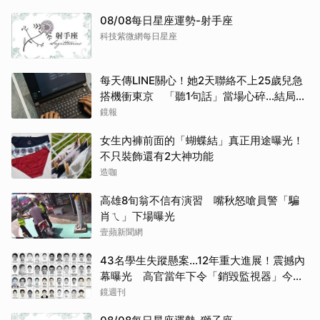
08/08每日星座運勢-射手座
科技紫微網每日星座
每天傳LINE關心！她2天聯絡不上25歲兒急
搭機衝東京 「聽1句話」當場心碎...結局看
哭網
鏡報
女生內褲前面的「蝴蝶結」真正用途曝光！
不只裝飾還有2大神功能
造咖
高雄8旬翁不信有演習 嘴秋怒嗆員警「騙
肖ㄟ」下場曝光
壹蘋新聞網
43名學生失蹤懸案...12年重大進展！震撼內
幕曝光 高官當年下令「銷毀監視器」今遭
逮
鏡週刊