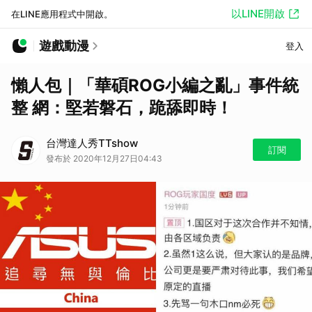
以LINE開啟
在LINE應用程式中開啟。
遊戲動漫
登入
懶人包｜「華碩ROG小編之亂」事件統
整 網：堅若磐石，跪舔即時！
台灣達人秀TTshow
訂閱
發布於 2020年12月27日04:43