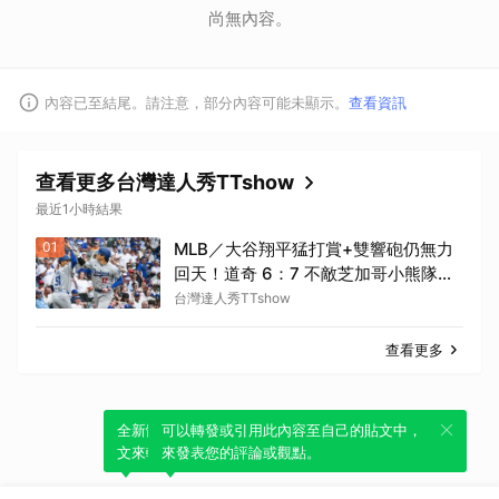
尚無內容。
內容已至結尾。請注意，部分內容可能未顯示。
查看資訊
查看更多台灣達人秀TTshow
最近1小時結果
01
MLB／大谷翔平猛打賞+雙響砲仍無力
回天！道奇 6：7 不敵芝加哥小熊隊連
續兩個系列賽遭橫掃 苦吞6連敗
台灣達人秀TTshow
查看更多
全新體驗！一鍵引用此內容，透過發布貼
可以轉發或引用此內容至自己的貼文中，
文來輕鬆表達個人立場。
來發表您的評論或觀點。