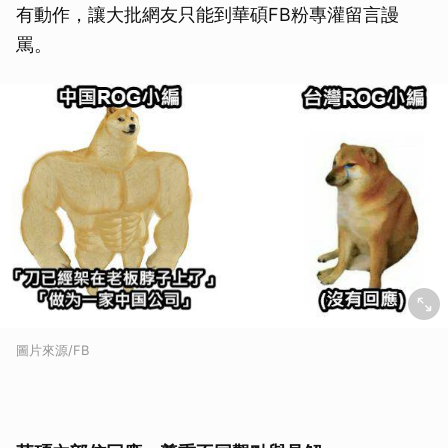
有動作，讓大批網友只能到華碩FB粉專灌留言謾
罵。
圖片來源/FB