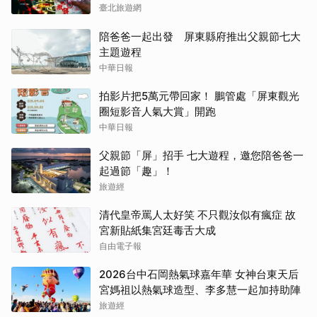
臺北旅遊網
陪爸爸一起出發 屏東縣府推出父親節七大
主題遊程
中華日報
拍影片把5萬元帶回家！ 鵬管處「屏東觀光
圈短影音人氣大賞」開跑
中華日報
父親節「屏」招手 七大遊程，邀您陪爸爸一
起過節「趣」！
旅遊經
清代皇帝罵人太好笑 不只觀汝似有瘋症 故
宮新貼紙集宮廷毒舌大成
自由電子報
2026台中石岡熱氣球嘉年華 女神台東天后
宮媽祖以熱氣球造型、李多慧一起加持助陣
旅遊經