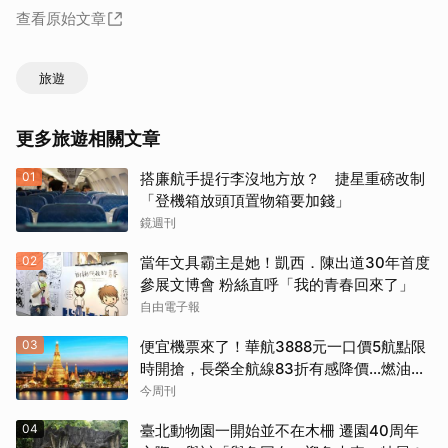
查看原始文章
旅遊
更多旅遊相關文章
01
搭廉航手提行李沒地方放？ 捷星重磅改制
「登機箱放頭頂置物箱要加錢」
鏡週刊
02
當年文具霸主是她！凱西．陳出道30年首度
參展文博會 粉絲直呼「我的青春回來了」
自由電子報
03
便宜機票來了！華航3888元一口價5航點限
時開搶，長榮全航線83折有感降價…燃油稅
8/9調漲早買早省
今周刊
04
臺北動物園一開始並不在木柵 遷園40周年