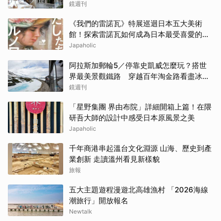
鏡週刊
《我們的雷諾瓦》特展巡迴日本五大美術
館！探索雷諾瓦如何成為日本最受喜愛的印
象派畫家
Japaholic
阿拉斯加郵輪5／停靠史凱威怎麼玩？搭世
界最美景觀鐵路 穿越百年淘金路看盡冰
河、峽谷與雪山
鏡週刊
「星野集團 界由布院」詳細開箱上篇！在隈
研吾大師的設計中感受日本原風景之美
Japaholic
千年商港串起溫台文化淵源 山海、歷史到產
業創新 走讀溫州看見新樣貌
旅報
五大主題遊程漫遊北高雄漁村 「2026海線
潮旅行」開放報名
Newtalk