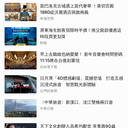
當巴洛克古城遇上當代奢華 ！萊切宮殿
1880緹沃麗酒店插旗南義
幸福空間
屏東海生館夜宿限時半價！推父親節優惠這
時段買更划算
勁報
早上去聽維也納愛樂！ 新年音樂會時間密碼
11:15將在台復刻重現
自由電子報
日月潭「4D體感劇場」震撼登場 打造五感
沉浸式旅遊 智慧觀光新體驗
台灣好新聞
〈中華旅遊〉新溪口、淡江雙橋兩日遊
中華日報
天下文化創辦人高希均辭世 享耆壽90歲