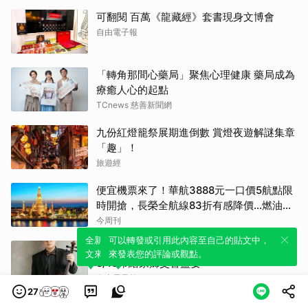
可翻閱 百萬《龍藏經》套書現身文博會
自由電子報
「轉角那間心藥局」聚焦心理健康 藥局成為
療癒人心的起點
TCnews 慈善新聞網
九份紅燈籠祭展期進倒數 賞燈夜遊解謎集章
「趣」！
旅遊經
便宜機票來了！華航3888元一口價5航點限
時開搶，長榮全航線83折有感降價…燃油稅
8/9調漲早買早省
今周刊
全新體驗！一鍵引用此內容，透過發布貼
可以轉發或引用此內容至自己的貼文中，
亞洲青年管弦樂團大提琴手李易修來自嘉義
文來輕鬆表達個人立場。
來發表您的評論或觀點。
8/16帶給家鄉交響盛宴
自由電子報
27
當年文具霸主是她！凱西．陳出道30年首度