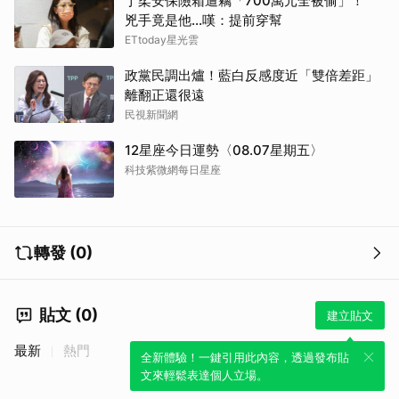
丁柔安保險箱遭竊「700萬元全被偷」！
兇手竟是他...嘆：提前穿幫
ETtoday星光雲
政黨民調出爐！藍白反感度近「雙倍差距」
離翻正還很遠
民視新聞網
12星座今日運勢〈08.07星期五〉
科技紫微網每日星座
轉發 (0)
貼文 (0)
建立貼文
最新
熱門
全新體驗！一鍵引用此內容，透過發布貼
文來輕鬆表達個人立場。