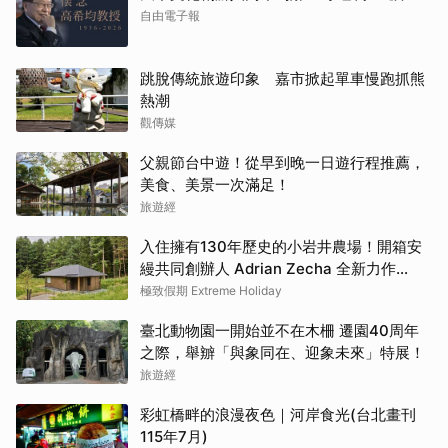
自由電子報
跳脫傳統旅遊印象 嘉市掀起單車慢跑抓熊
熱潮
觀傳媒
父親節台中遊！從早到晚一日遊行程推薦，
美食、美景一次滿足！
旅遊經
入住擁有130年歷史的小岩井農場！開箱安
縵共同創辦人 Adrian Zecha 全新力作
「AZUMA FARM KOIWAI」體驗最高級的
極致假期 Extreme Holiday
奢華
臺北動物園一開始並不在木柵 遷園40周年
之際，舉辧「與象同在、迎象未來」特展！
旅遊經
彩虹橋畔的浪漫夜色｜河岸食光(台北畫刊
115年7月)