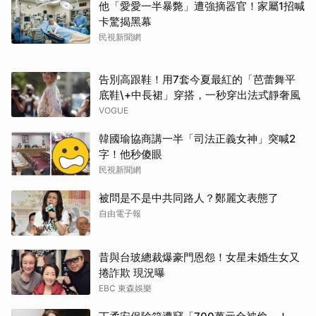
他「愛愛一半暴斃」遭強摘器官！家屬1招喊
卡驚揭黑幕
民視新聞網
告別高跟鞋！用7套今夏最紅的「芭蕾舞平
底鞋\+中長裙」穿搭，一秒穿出法式靜奢風
VOGUE
韓國瑜協商講一半「司法正義女神」突喊2
字！他秒傻眼
民視新聞網
被問是不是中共同路人？鄭麗文表態了
自由電子報
昔與台玻總裁爆豪門恩怨！女星未婚生女又
捲詐欺 現況曝
EBC 東森娛樂