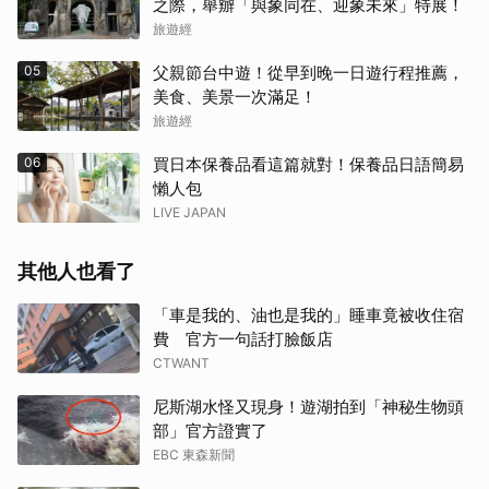
之際，舉辧「與象同在、迎象未來」特展！
旅遊經
05
父親節台中遊！從早到晚一日遊行程推薦，
美食、美景一次滿足！
旅遊經
06
買日本保養品看這篇就對！保養品日語簡易
懶人包
LIVE JAPAN
其他人也看了
「車是我的、油也是我的」睡車竟被收住宿
費 官方一句話打臉飯店
CTWANT
尼斯湖水怪又現身！遊湖拍到「神秘生物頭
部」官方證實了
EBC 東森新聞