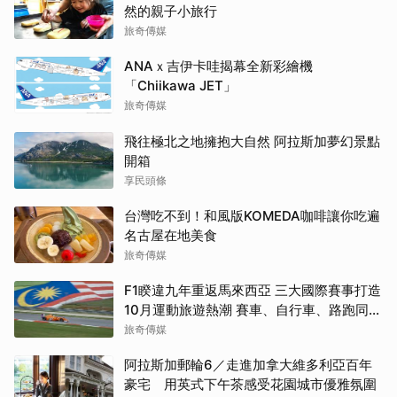
然的親子小旅行
旅奇傳媒
ANAｘ吉伊卡哇揭幕全新彩繪機
「Chiikawa JET」
旅奇傳媒
飛往極北之地擁抱大自然 阿拉斯加夢幻景點
開箱
享民頭條
台灣吃不到！和風版KOMEDA咖啡讓你吃遍
名古屋在地美食
旅奇傳媒
F1睽違九年重返馬來西亞 三大國際賽事打造
10月運動旅遊熱潮 賽車、自行車、路跑同週
登場
旅奇傳媒
阿拉斯加郵輪6／走進加拿大維多利亞百年
豪宅 用英式下午茶感受花園城市優雅氛圍