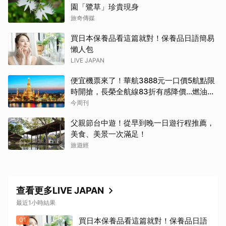
園「鷺草」珍貴現身
旅奇傳媒
買日本保養品看這篇就對！保養品日語簡易
懶人包
LIVE JAPAN
便宜機票來了！華航3888元一口價5航點限
時開搶，長榮全航線83折有感降價…燃油稅
8/9調漲早買早省
今周刊
父親節台中遊！從早到晚一日遊行程推薦，
美食、美景一次滿足！
旅遊經
查看更多LIVE JAPAN
最近1小時結果
01
買日本保養品看這篇就對！保養品日語