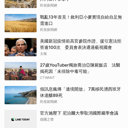
民視新聞網
戰亂13年首見！敘利亞小麥實現自給自足無
需進口
民視新聞網
美國新冠疫情前高官參院作證、援引憲法拒
答逾100次 委員會表決通過藐視國會
太報
27歲YouTuber獨旅喬治亞陳屍飯店 法醫
揭死因「未排除中毒可能」
CTWANT
假訊息瘋傳「邊境開放」 7萬移民湧西班牙
休達釀89死
民視新聞網
官方施壓下 尼泊爾大學取消國際藏學會議
德國之聲