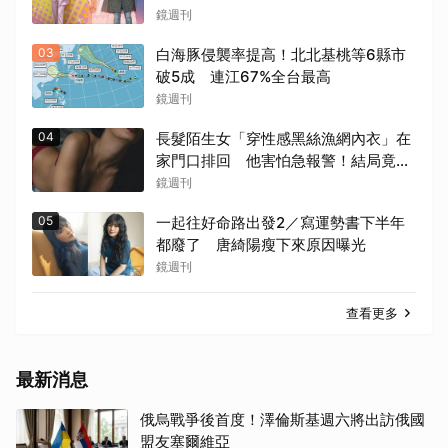
鏡週刊
03
白海豚侵襲率提高！北北基桃等6縣市
破5成 連江67%全台最高
鏡週刊
04
長髮陌生女「穿性感黑絲漁網內衣」在
家門口排回 他害怕急報警！結局竟神
展開
鏡週刊
05
一起往好命路出發2／寫運勢書下半年
都廢了 唐綺陽瘦下來原因曝光
鏡週刊
查看更多
最新消息
俄烏戰爭後首度！澤倫斯基週六將出訪俄國
盟友塞爾維亞