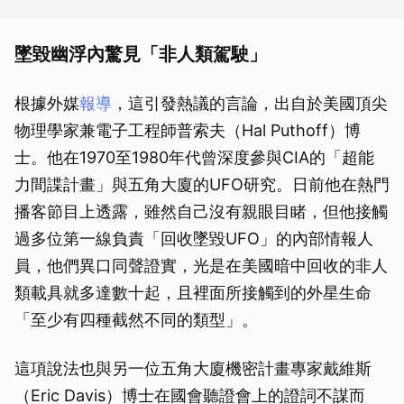
墜毀幽浮內驚見「非人類駕駛」
根據外媒
報導
，這引發熱議的言論，出自於美國頂尖
物理學家兼電子工程師普索夫（Hal Puthoff）博
士。他在1970至1980年代曾深度參與CIA的「超能
力間諜計畫」與五角大廈的UFO研究。日前他在熱門
播客節目上透露，雖然自己沒有親眼目睹，但他接觸
過多位第一線負責「回收墜毀UFO」的內部情報人
員，他們異口同聲證實，光是在美國暗中回收的非人
類載具就多達數十起，且裡面所接觸到的外星生命
「至少有四種截然不同的類型」。
這項說法也與另一位五角大廈機密計畫專家戴維斯
（Eric Davis）博士在國會聽證會上的證詞不謀而