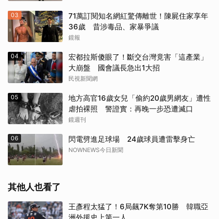
03
71萬訂閱知名網紅驚傳離世！陳屍住家享年
36歲 昔涉毒品、家暴爭議
鏡報
04
宏都拉斯傻眼了！斷交台灣竟害「這產業」
大崩盤 國會議長急出1大招
民視新聞網
05
地方高官16歲女兒「偷約20歲男網友」遭性
虐拍裸照 警證實：再晚一步恐遭滅口
鏡週刊
06
閃電劈進足球場 24歲球員遭雷擊身亡
NOWNEWS今日新聞
其他人也看了
王彥程太猛了！6局飆7K奪第10勝 韓職亞
洲外援史上第一人