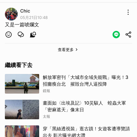
Chic
05月21日10:48
又是一篇唬爛文
查看更多
繼續看下去
解放軍密刊「大城市全域失能戰」曝光！3
招癱瘓台北 摧毀台灣人逼投降
鏡報
畫面如〈出埃及記〉10災駭人 蝗蟲大軍
「密麻遮天」像末日
太報
穿「黑絲透視裝」逛古蹟！女遊客遭導覽請
出去 影片曝光網大讚