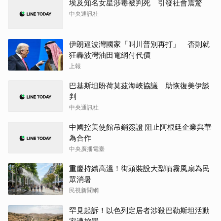
埃及知名女星涉毒被判死 引發社會震驚
中央通訊社
伊朗逼波灣國家「叫川普別再打」 否則就
狂轟波灣油田電網付代價
上報
巴基斯坦盼荷莫茲海峽協議 助恢復美伊談
判
中央通訊社
中國控美使館吊銷簽證 阻止阿根廷企業與華
為合作
中央廣播電臺
重慶持續高溫！街頭裝設大型噴霧風扇為民
眾消暑
民視新聞網
罕見起訴！以色列定居者涉殺巴勒斯坦活動