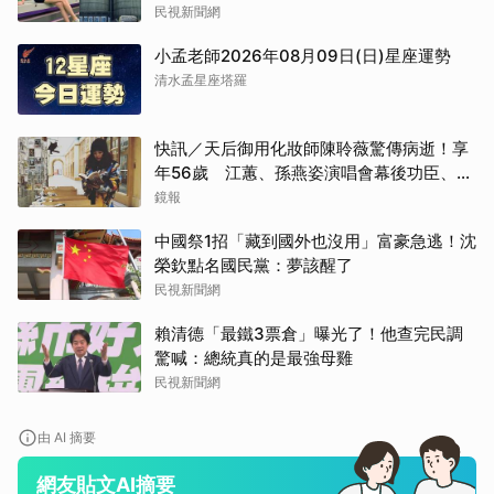
民視新聞網
小孟老師2026年08月09日(日)星座運勢
清水孟星座塔羅
快訊／天后御用化妝師陳聆薇驚傳病逝！享
年56歲 江蕙、孫燕姿演唱會幕後功臣、蔡
健雅崩潰難接受
鏡報
中國祭1招「藏到國外也沒用」富豪急逃！沈
榮欽點名國民黨：夢該醒了
民視新聞網
賴清德「最鐵3票倉」曝光了！他查完民調
驚喊：總統真的是最強母雞
民視新聞網
由 AI 摘要
網友貼文AI摘要