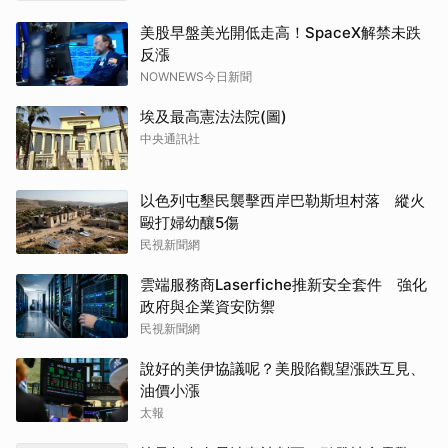
美股早盤美光開低走高！SpaceX解禁未跌
反漲
NOWNEWS今日新聞
埃及最高憲法法院(圖)
中央通訊社
以色列屯墾民襲擊西岸巴勒斯坦村落 縱火
毆打婦幼釀5傷
民視新聞網
雲端服務商Laserfiche推新安全套件 強化
政府與企業資安防禦
民視新聞網
說好的美伊協議呢？美股陷觀望漲跌互見、
油價小漲
太報