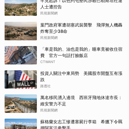
罕見起訴！以色列屯墾民涉殺巴勒斯坦社運
人士遭控告
民視新聞網
葉門政府軍遭胡塞武裝襲擊 飛彈無人機轟
炸奪至少38命
民視新聞網
「車是我的、油也是我的」睡車竟被收住宿
費 官方一句話打臉飯店
CTWANT
投資人關注中東局勢 美國股市開盤互有漲
跌
路透社
萬名移民湧入邊境 西班牙飛地休達市長：
維安警力不足
民視新聞網
蘇格蘭女志工慘遭塞屍行李箱 希臘下令羈
押阿富汗拳擊手