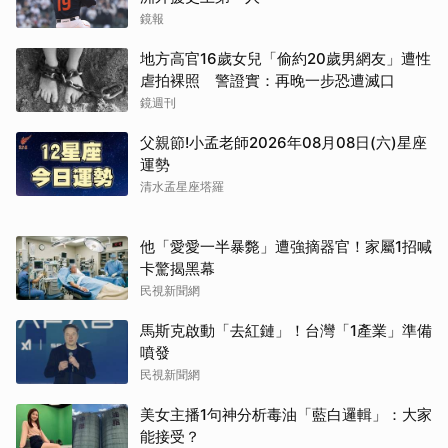
鏡報
地方高官16歲女兒「偷約20歲男網友」遭性
虐拍裸照 警證實：再晚一步恐遭滅口
鏡週刊
父親節!小孟老師2026年08月08日(六)星座
運勢
清水孟星座塔羅
他「愛愛一半暴斃」遭強摘器官！家屬1招喊
卡驚揭黑幕
民視新聞網
馬斯克啟動「去紅鏈」！台灣「1產業」準備
噴發
民視新聞網
美女主播1句神分析毒油「藍白邏輯」：大家
能接受？