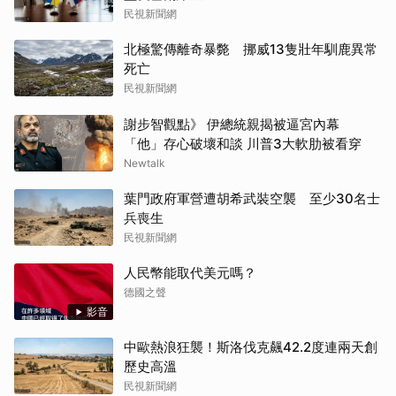
民視新聞網
北極驚傳離奇暴斃 挪威13隻壯年馴鹿異常
死亡
民視新聞網
謝步智觀點》 伊總統親揭被逼宮內幕
「他」存心破壞和談 川普3大軟肋被看穿
Newtalk
葉門政府軍營遭胡希武裝空襲 至少30名士
兵喪生
民視新聞網
人民幣能取代美元嗎？
德國之聲
影音
中歐熱浪狂襲！斯洛伐克飆42.2度連兩天創
歷史高溫
民視新聞網