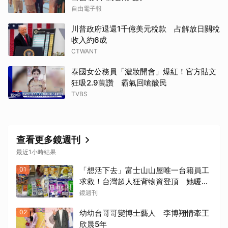
自由電子報
川普政府退還1千億美元稅款 占解放日關稅
收入約6成
CTWANT
泰國女公務員「濃妝開會」爆紅！官方貼文
狂吸2.9萬讚 霸氣回嗆酸民
TVBS
查看更多鏡週刊
最近1小時結果
01
「想活下去」富士山山屋唯一台籍員工
求救！台灣超人狂背物資登頂 她暖
哭：全世界只有台灣會這樣
鏡週刊
02
幼幼台哥哥變博士藝人 李博翔情牽王
欣晨5年