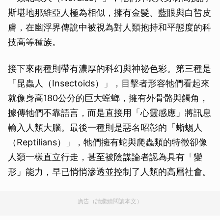
斯堪地那維亞人極為相似，擁有金髮、藍眼與白皙皮
膚，在幽浮界傳說中被視為對人類抱持和平態度的科
技高等種族。
接下來兩種則帶有濃厚的科幻與神祕色彩。第三種是
「昆蟲人（Insectoids）」，目擊者形容牠們看起來
就像身高180公分的巨大螳螂，擁有外骨骼與觸角，
據傳牠們不靠語言，而是直接用「心靈感應」將訊息
輸入人類大腦。最後一種則是惡名昭彰的「蜥蜴人
（Reptilians）」，牠們擁有蛇與爬蟲類的特徵卻像
人類一樣直立行走，甚至被陰謀論者認為具有「變
形」能力，早已悄悄滲透並控制了人類的高層社會。
廣告（請繼續閱讀本文）