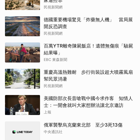
家遭控罪
民視新聞網
德國重要機場驚見「炸藥無人機」 當局展
開反恐調查
民視新聞網
百萬YTR離奇陳屍飯店！遺體無傷痕「驗屍
結果曝」
EBC 東森新聞
重慶高溫熱難耐 步行街裝設超大噴霧風扇
幫民眾消暑
民視新聞網
美國防部次長昔嗆戰中國今求作客 知情人
士：一開會就叫大家想辦法讓北京邀訪
上報
俄軍襲擊烏克蘭東北部 至少3死13傷
中央通訊社