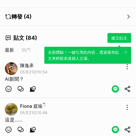
轉發 (4)
貼文 (84)
建立貼文
最新
熱門
全新體驗！一鍵引用此內容，透過發布貼
文來輕鬆表達個人立場。
陳逸承
05月21日10:54
AI新聞？
取消
Fiona 庭瑜 ིྀ
05月21日10:49
這是……