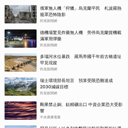
俄軍無人機「狩獵」烏克蘭平民 札波羅熱
籠罩恐怖陰影
民視新聞網
德機場驚見炸藥無人機 旁停烏克蘭貨機載
滿軍用彈藥
民視新聞網
多瑙河水位暴跌 羅馬帝國千年前古橋遺址
罕見現蹤
民視新聞網
瑞士環境部長坦言 預算受限恐難達成
2030減碳目標
民視新聞網
剛果禁止銅、鈷精礦出口 中資企業恐大受影
響
中央廣播電臺