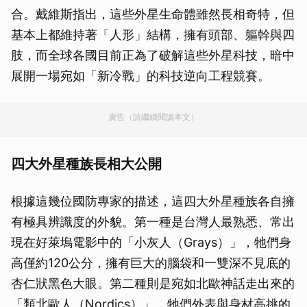
合。戴維斯指出，這些外星生命體雖然長相奇特，但
基本上都維持著「人形」結構，擁有頭部、軀幹與四
肢，而全球各國目前正為了破解這些外星科技，暗中
展開一場宛如「新冷戰」的科技逆向工程競賽。
廣告（請繼續閱讀本文）
四大外星種族長相大公開
根據這幾位國防專家的描述，這四大外星種族各自擁
有極具辨識度的外貌。第一種是台灣人最熟悉、常出
現在好萊塢電影中的「小灰人（Grays）」，牠們身
高僅約120公分，擁有巨大的腦袋和一雙深不見底的
杏仁狀黑色大眼。第二種則是宛如北歐神話走出來的
「類北歐人（Nordics）」，牠們外表與身材高挑的