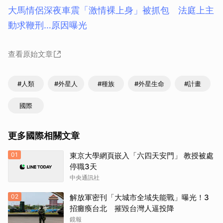
大馬情侶深夜車震「激情裸上身」被抓包 法庭上主
動求鞭刑…原因曝光
查看原始文章
#人類
#外星人
#種族
#外星生命
#計畫
國際
更多國際相關文章
01
東京大學網頁嵌入「六四天安門」 教授被處
停職3天
中央通訊社
02
解放軍密刊「大城市全域失能戰」曝光！3
招癱瘓台北 摧毀台灣人逼投降
鏡報