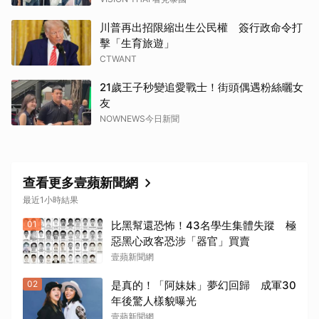
取消
川普再出招限縮出生公民權 簽行政命令打
擊「生育旅遊」
CTWANT
21歲王子秒變追愛戰士！街頭偶遇粉絲曬女
友
NOWNEWS今日新聞
查看更多壹蘋新聞網
最近1小時結果
01
比黑幫還恐怖！43名學生集體失蹤 極
惡黑心政客恐涉「器官」買賣
壹蘋新聞網
02
是真的！「阿妹妹」夢幻回歸 成軍30
年後驚人樣貌曝光
壹蘋新聞網