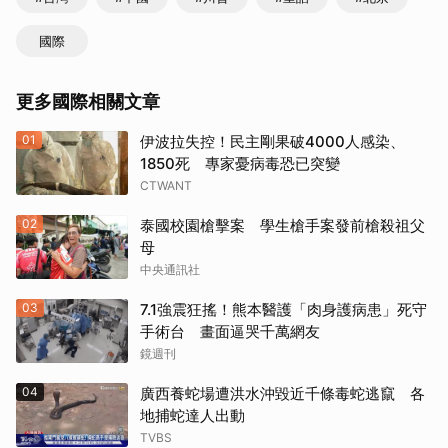
國際
更多國際相關文章
01
伊波拉失控！民主剛果破4000人感染、
1850死 專家憂病毒恐已突變
CTWANT
02
泰國校園槍擊案 學生槍手案發前槍殺祖父
母
中央通訊社
03
7.1強震狂搖！熊本醫護「肉身護病患」死守
手術台 畫面逼哭千萬網友
鏡週刊
04
廣西養蛇場遭洪水沖毀近千條毒蛇逃竄 各
地捕蛇達人出動
TVBS