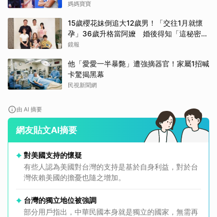
開
媽媽寶寶
15歲櫻花妹倒追大12歲男！「交往1月就懷
孕」36歲升格當阿嬤 婚後得知「這秘密」
傻眼了
鏡報
他「愛愛一半暴斃」遭強摘器官！家屬1招喊
卡驚揭黑幕
民視新聞網
由 AI 摘要
網友貼文AI摘要
對美國支持的懷疑
有些人認為美國對台灣的支持是基於自身利益，對於台
灣依賴美國的擔憂也隨之增加。
台灣的獨立地位被強調
部分用戶指出，中華民國本身就是獨立的國家，無需再