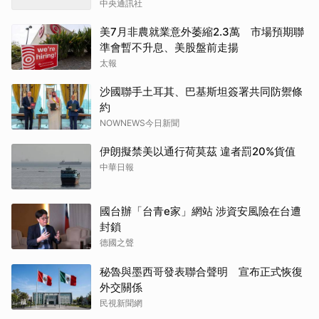
中央通訊社
美7月非農就業意外萎縮2.3萬 市場預期聯
準會暫不升息、美股盤前走揚
太報
沙國聯手土耳其、巴基斯坦簽署共同防禦條
約
NOWNEWS今日新聞
伊朗擬禁美以通行荷莫茲 違者罰20%貨值
中華日報
國台辦「台青e家」網站 涉資安風險在台遭
封鎖
德國之聲
秘魯與墨西哥發表聯合聲明 宣布正式恢復
外交關係
民視新聞網