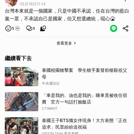
05月16日11:14
台灣本來就是一個國家，只是中國不承認，住在台灣的藍白
黨一眾，不承認自己是國家，但又想選總統，噁心🤮
1
1
查看更多
繼續看下去
泰國校園槍擊案 學生槍手案發前槍殺祖父
母
中央通訊社
「車是我的、油也是我的」睡車竟被收住宿
費 官方一句話打臉飯店
CTWANT
泰國王子BTS攜女伴現身！大方表態「正在
追求」民眾紛紛送祝福
VISION THAI 看見泰國