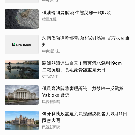
中央通訊社
俄油輪阿曼擱淺 生態災難一觸即發
德國之聲
河南倡領導幹部帶頭休假引熱議 官方收回通
知
中央通訊社
歐洲熱浪逼出奇景！萊茵河水深剩19cm
二戰沉船、長毛象骨骸重見天日
CTWANT
俄最高法院將審理訴訟 擬禁唯一反戰黨
Yabloko 參選
民視新聞網
匈牙利執政黨週六決定總統提名人 8月11日
國會大選
民視新聞網