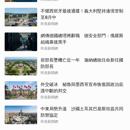
不懼西班牙最後通牒！義大利堅持邊境管制
至8月中
民視新聞網
網傳德國總理將辭職 德安全部門：俄羅斯
組織幕後黑手
民視新聞網
前部長墜機亡近一年 迦納總統任命新任國
防部長
民視新聞網
外交破冰 秘魯與墨西哥宣布恢復因政治庇
護中斷的邦交
民視新聞網
中東局勢升溫 沙國土耳其巴基斯坦簽共同
防禦協定
民視新聞網