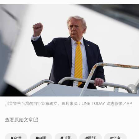
川普警告台灣勿自行宣布獨立。圖片來源：LINE TODAY 達志影像／AP
查看原始文章
#台灣
#中國
#川普
#重話
#北京