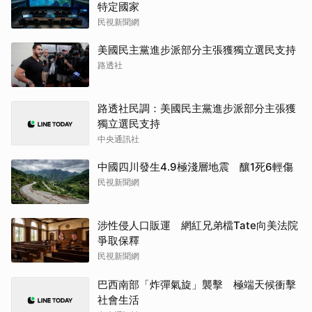
特定國家
民視新聞網
美國民主黨進步派部分主張獲獨立選民支持
路透社
路透社民調：美國民主黨進步派部分主張獲
獨立選民支持
中央通訊社
中國四川發生4.9極淺層地震 釀1死6輕傷
民視新聞網
涉性侵人口販運 網紅兄弟檔Tate向美法院
爭取保釋
民視新聞網
巴西南部「炸彈氣旋」襲擊 極端天候衝擊
社會生活