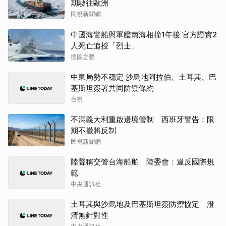
期駛往歐洲
民視新聞網
中國海警船與軍艦南海相撞1年後 官方證實2
人死亡追授「烈士」
德國之聲
中東局勢不穩定 沙烏地阿拉伯、土耳其、巴
基斯坦簽署共同防禦條約
台視
不滿義大利重啟邊境管制 西班牙警告：限
期不撤將反制
民視新聞網
陸聲稱交管台海船舶 陸委會：違反國際規
範
中央通訊社
土耳其與沙烏地及巴基斯坦簽防禦協定 澄
清無針對性