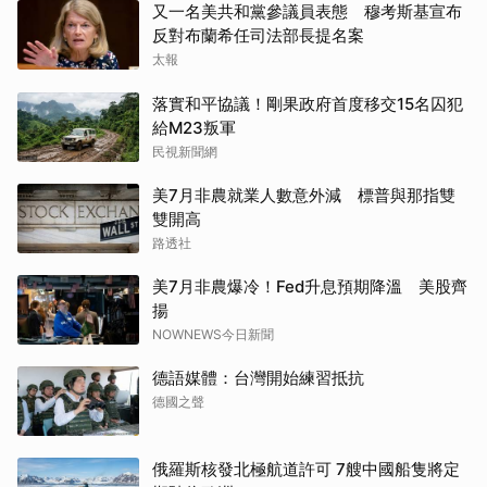
又一名美共和黨參議員表態 穆考斯基宣布
反對布蘭希任司法部長提名案
太報
落實和平協議！剛果政府首度移交15名囚犯
給M23叛軍
民視新聞網
美7月非農就業人數意外減 標普與那指雙
雙開高
路透社
美7月非農爆冷！Fed升息預期降溫 美股齊
揚
NOWNEWS今日新聞
德語媒體：台灣開始練習抵抗
德國之聲
俄羅斯核發北極航道許可 7艘中國船隻將定