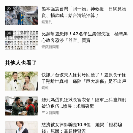
05
熊本強震台灣「捐一物」神救援 日網見物
資、捐款喊：給台灣統治算了
鏡週刊
06
比黑幫還恐怖！43名學生集體失蹤 極惡黑
心政客恐涉「器官」買賣
壹蘋新聞網
其他人也看了
快訊／台玻夫人徐莉玲回應了！還原長子徐
子翔離世真相 痛陷「巨大哀傷」足不出戶
鏡報
聽到媽蛋抓狂揪長官衣領！陸軍上兵遭判刑
被迫退伍…慘哭：求職碰壁
三立新聞網
慈濟被女律師騙走10.6億 她揭「輕易騙
錢」原因：靠超硬背景