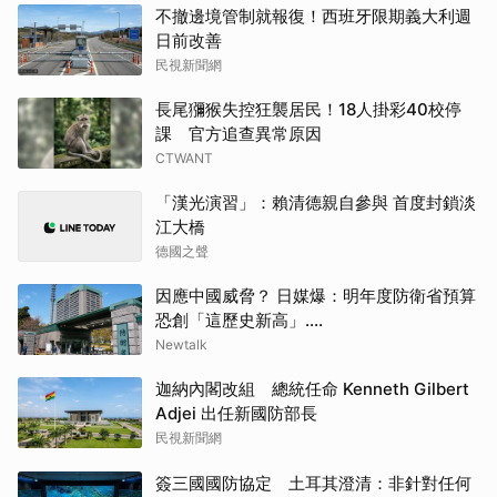
不撤邊境管制就報復！西班牙限期義大利週
日前改善
民視新聞網
長尾獼猴失控狂襲居民！18人掛彩40校停
課 官方追查異常原因
CTWANT
「漢光演習」：賴清德親自參與 首度封鎖淡
江大橋
德國之聲
因應中國威脅？ 日媒爆：明年度防衛省預算
恐創「這歷史新高」....
Newtalk
迦納內閣改組 總統任命 Kenneth Gilbert
Adjei 出任新國防部長
民視新聞網
簽三國國防協定 土耳其澄清：非針對任何