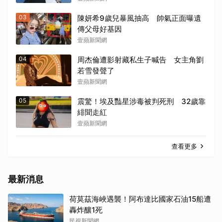
03
陳妍希9歲兒暴風抽高 帥氣正面曝遺
傳父母好基因
壹蘋新聞網
04
周杰倫遭影射藏私生子喊告 女主角劉
若雪發聲了
壹蘋新聞網
05
震驚！埃及豔星涉毒被判死刑 32歲靠
緋聞走紅
壹蘋新聞網
查看更多
最新消息
荷莫茲海峽遇襲！阿布達比國家石油15船遭
轟炸釀1死
民視新聞網