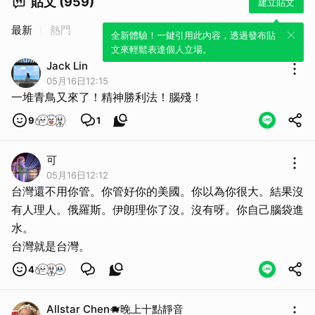
貼文 (959)
建立貼文
最新
熱門
全新體驗！一鍵引用此內容，透過發布貼
文來輕鬆表達個人立場。
Jack Lin
05月16日12:15
一堆青鳥又來了！精神勝利法！腦殘！
9
1
可
05月16日12:12
台灣還不用你管。你管好你的美國。你以為你很大。結果沒
有人理人。俄羅斯。伊朗理你了沒。沒有呀。你自己腦袋進
水。
台灣就是台灣。
4
Allstar Chen🐗晚上十點靜音