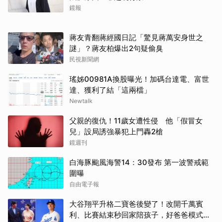
鏡報
蔣友青翻蔣經國日記「驚見蔣萬安身世之
謎」？蔣友柏爆出2句疑偷臭
民視新聞網
瑤姊00981A換股曝光！加碼台達電、富世
達、獲利了結「這兩檔」
Newtalk
父親的復仇！11歲女遭性侵 他「假冒女
兒」設局誘強暴犯上門轟2槍
鏡週刊
白海豚颱風海警14：30發布 第一波警戒範
圍曝
自由電子報
大谷翔平升格二寶爸後變了！改開千萬賓
利、比賽結束秒回家陪孩子，好爸爸模式全