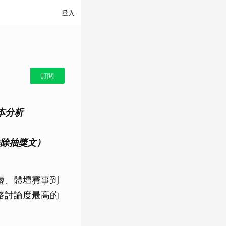
登入
訂閱
本分析
排除抽獎文）
盪、體壇賽事到
路討論度最高的