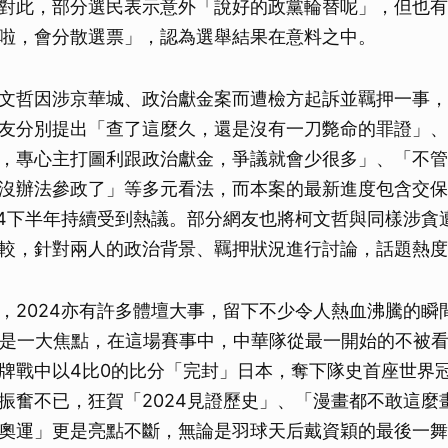
對此，部分選民表示意外「說好的政黨輪替呢」，但也有
啦，會分散選票」，認為選舉結果在意料之中。
文哲因涉京華城、政治獻金案而遭檢方起訴並羈押一事，
友分別提出「查了這麼久，還是沒有一刀斃命的罪證」、
，專心主打圖利跟政治獻金，爭議就會少很多」、「不管
沒辦法參政了」等多元看法，而本案的最新進度包含交保
24下半年持續受到熱議。部分網友也將柯文哲與同樣涉貪
較，針對兩人的政治背景、羈押狀況進行討論，話題熱度
，2024亦有許多體壇大事，留下不少令人熱血沸騰的瞬
便是一大焦點，在這場賽事中，中華隊從最一開始的不被
牌戰中以4比0的比分「完封」日本，奪下隊史首座世界
振奮不已，狂賀「2024見證歷史」、「漫畫都不敢這麼
奧運」更是亮點不斷，無論是羽球天后戴資穎的最後一舞