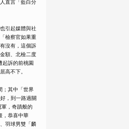
人直言「藍白分
也引起媒體與社
「檢察官如果重
有沒有，這個訴
金額、北檢二度
遭起訴的前桃園
居高不下。
間；其中「世界
看好，到一路過關
冠軍，奇蹟般的
畫，恭喜中華
、羽球男雙「麟