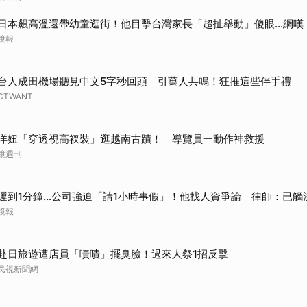
日本飆高溫還帶幼童逛街！他目擊台灣家長「超扯舉動」傻眼...網
鏡報
台人成田機場聽見中文5字秒回頭 引萬人共鳴！狂推這些伴手禮
CTWANT
洋妞「穿透視高衩裝」逛越南古蹟！ 導覽員一動作神救援
鏡週刊
遲到1分鐘…公司強迫「請1小時事假」！他找人資爭論 律師：已觸
鏡報
赴日旅遊遭店員「嘖嘖」擺臭臉！過來人祭1招反擊
民視新聞網