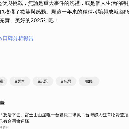
了起伏與挑戰，無論是重大事件的洗禮，或是個人生活的轉
取消
也收穫了歡笑與感動。願這一年來的種種考驗與成就都能
充實、美好的2025年吧！
ew口碑分析報告
進黨
#選票
#話題
#台灣
鄉民
章
「想活下去」富士山山屋唯一台籍員工求救！台灣超人狂背物資登頂
只有台灣會這樣
鏡週刊