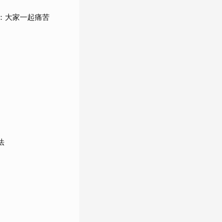
嘆：大家一起痛苦
法