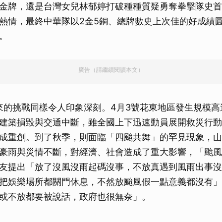
金牌，還是台灣女兒林郁婷打破種種質疑勇奪拳擊隊史首
熱情，最終中華隊以2金5銅、總牌數史上次佳的好成績
。
廣告（請繼續閱讀本文）
帶來的挑戰同樣令人印象深刻。4月3號花東地區發生規模高達
建築損毀與交通中斷，雖全國上下迅速動員展開救災行動
成重創。到了秋季，則面臨「四颱共舞」的罕見現象，山
豪雨與災情不斷，對經濟、社會造成了重大影響，「颱風
友提出「放了沒風沒雨起碼沒事，不放真遇到風雨出事沒
把娛樂場所都關門休息，不然放颱風假一點意義都沒有」
或不放都要被說話，政府也很無奈」。