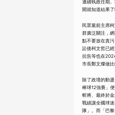
連續執政任期。
開就知道結果了
民眾黨前主席柯
群廣泛關注，網
點不要放在貪污
訟後柯文哲已經
抗告等也在20
市長鄭文燦做比
除了政壇的動盪
棒球12強賽」
斬將、最終於金
戰績讓全國球迷
隊」。而「巴黎