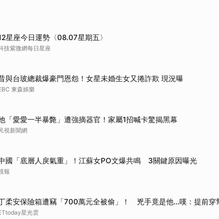
12星座今日運勢〈08.07星期五〉
科技紫微網每日星座
昔與台玻總裁爆豪門恩怨！女星未婚生女又捲詐欺 現況曝
EBC 東森娛樂
他「愛愛一半暴斃」遭強摘器官！家屬1招喊卡驚揭黑幕
民視新聞網
中國「底層人戾氣重」！江蘇女PO文爆共鳴 3關鍵原因曝光
鏡報
丁柔安保險箱遭竊「700萬元全被偷」！ 兇手竟是他...嘆：提前穿
ETtoday星光雲