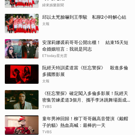
緯來娛樂新聞
邱以太兇臉嚇到王學駿 私聊2小時解心結
太報
安潔莉娜裘莉哥哥公開出櫃！ 結束15天短
命婚姻坦言：我就是同志
ETtoday星光雲
阮經天特訓柔道當《狂忘警探》 殺進多倫
多國際影展
太報
《狂忘警探》確定闖入多倫多影展！阮經天
密集苦練柔道3個月、攜手李沐跳舞場面成
經典
TVBS
童年男神回歸！柳丁哥哥飆高音聲演《戴帽
子的貓》熱血高喊：最棒的一天
TVBS