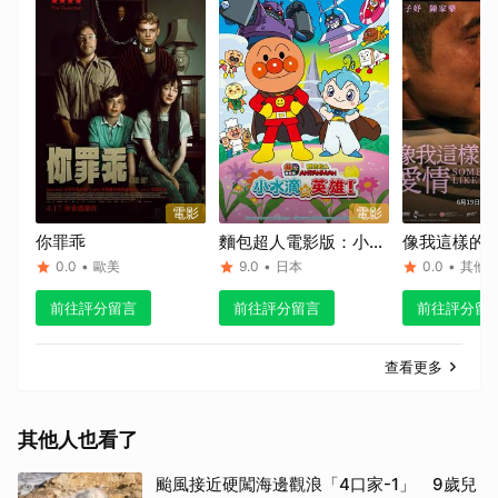
電影
電影
你罪乖
麵包超人電影版：小水
像我這樣的
滴的英雄！
0.0
•
歐美
9.0
•
日本
0.0
•
其他
取消
前往評分留言
前往評分留言
前往評分留
查看更多
其他人也看了
颱風接近硬闖海邊觀浪「4口家-1」 9歲兒