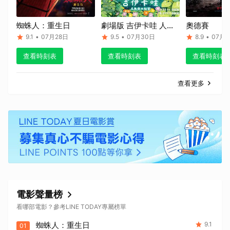
蜘蛛人：重生日
劇場版 吉伊卡哇 人魚
奧德賽
島的秘密
9.1
•
07月28日
9.5
•
07月30日
8.9
•
07月1
查看時刻表
查看時刻表
查看時刻表
查看更多
電影聲量榜
看哪部電影？參考LINE TODAY專屬榜單
蜘蛛人：重生日
9.1
01