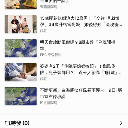
最重要的一課」
壹蘋新聞網
15歲櫻花妹倒追大12歲男！「交往1月就懷
孕」36歲升格當阿嬤 婚後得知「這秘密」
傻眼了
鏡報
明天會放颱風假嗎？8縣市達「停班課標
準」
EBC 東森新聞
婆婆有2子「住院要媳婦輪照」！鄉民傻
眼：兒子裝飾用？ 過來人卻曝「1關鍵」才
做決定
鏡報
不斷更新／白海豚挾狂風暴雨襲台 9日1縣
市宣布停班課
民視新聞網
轉發 (0)