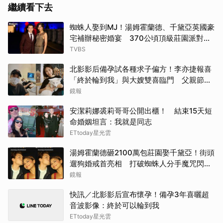
繼續看下去
蜘蛛人娶到MJ！湯姆霍蘭德、千黛亞英國豪
宅補辦秘密婚宴 370公頃頂級莊園派對曝
光
TVBS
北影影后備孕試各種求子偏方！李亦捷報喜
「終於輪到我」與大嫂雙喜臨門 父親節喊
話亡父：他一定在笑
鏡報
安潔莉娜裘莉哥哥公開出櫃！ 結束15天短
命婚姻坦言：我就是同志
ETtoday星光雲
湯姆霍蘭德砸2100萬包莊園娶千黛亞！街頭
遛狗婚戒首亮相 打破蜘蛛人分手魔咒閃爆
全場
鏡報
快訊／北影影后宣布懷孕！備孕3年喜曬超
音波影像：終於可以輪到我
ETtoday星光雲