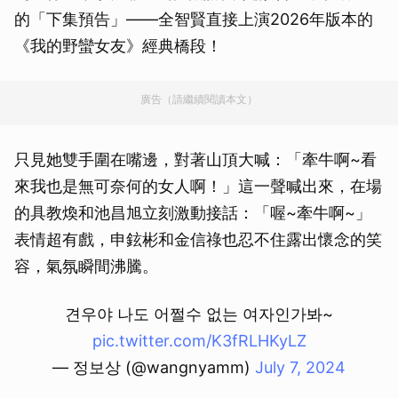
的「下集預告」——全智賢直接上演2026年版本的
《我的野蠻女友》經典橋段！
廣告（請繼續閱讀本文）
只見她雙手圍在嘴邊，對著山頂大喊：「牽牛啊~看
來我也是無可奈何的女人啊！」這一聲喊出來，在場
的具教煥和池昌旭立刻激動接話：「喔~牽牛啊~」
表情超有戲，申鉉彬和金信祿也忍不住露出懷念的笑
容，氣氛瞬間沸騰。
견우야 나도 어쩔수 없는 여자인가봐~
pic.twitter.com/K3fRLHKyLZ
— 정보상 (@wangnyamm)
July 7, 2024