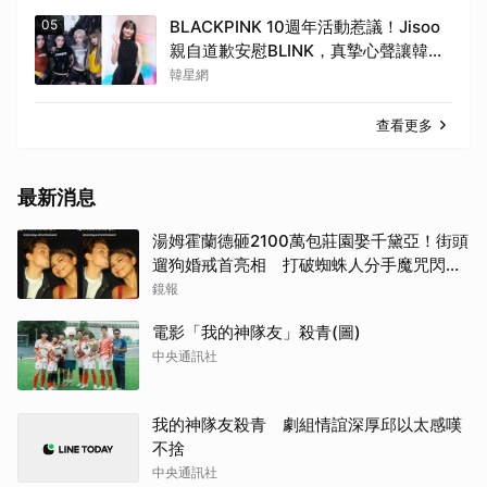
05
BLACKPINK 10週年活動惹議！Jisoo
親自道歉安慰BLINK，真摯心聲讓韓網
直呼：「看了心裡好暖」
韓星網
查看更多
最新消息
湯姆霍蘭德砸2100萬包莊園娶千黛亞！街頭
遛狗婚戒首亮相 打破蜘蛛人分手魔咒閃爆
全場
鏡報
電影「我的神隊友」殺青(圖)
中央通訊社
我的神隊友殺青 劇組情誼深厚邱以太感嘆
不捨
中央通訊社