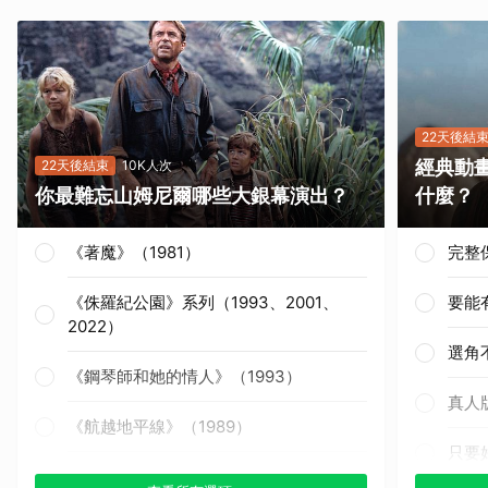
22天後結
經典動
22天後結束
10K人次
你最難忘山姆尼爾哪些大銀幕演出？
什麼？
《著魔》（1981）
完整
《侏羅紀公園》系列（1993、2001、
要能
2022）
選角
《鋼琴師和她的情人》（1993）
真人
《航越地平線》（1989）
只要
《獵殺紅色十月》（1990）