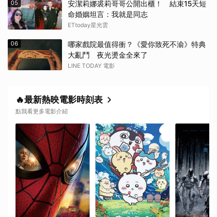
05
安潔莉娜裘莉哥哥公開出櫃！ 結束15天短
命婚姻坦言：我就是同志
ETtoday星光雲
06
哪家戲院最值得衝？《愛你致死不渝》特典
大亂鬥 夜光燙金全來了
LINE TODAY 電影
🔥最新熱映電影時刻表
點我看更多電影介紹