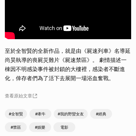
至於全智賢的全新作品，就是由《屍速列車》名導延
尚昊執導的喪屍災難片《屍速禁區》。 劇情描述一
棟因不明感染事件被封鎖的大樓裡，感染者不斷進
化，倖存者們為了活下去展開一場浴血奮戰。
查看原始文章
#全智賢
#牽牛
#我的野蠻女友
#經典
#禁區
#娛樂
電影