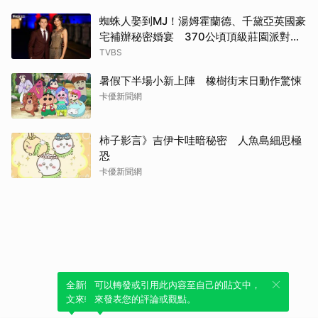
蜘蛛人娶到MJ！湯姆霍蘭德、千黛亞英國豪
宅補辦秘密婚宴 370公頃頂級莊園派對曝
光
TVBS
暑假下半場小新上陣 橡樹街末日動作驚悚
卡優新聞網
柿子影言》吉伊卡哇暗秘密 人魚島細思極
恐
卡優新聞網
全新體驗！一鍵引用此內容，透過發布貼
可以轉發或引用此內容至自己的貼文中，
文來輕鬆表達個人立場。
來發表您的評論或觀點。