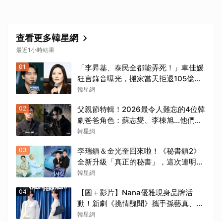
查看更多韓星網
最近1小時結果
01
「李昇基、泰民全都能弄死！」車佳媛
狂言錄音曝光，搬家當天拒退105億保
證金、糾紛再升級
韓星網
02
父親節特輯！2026最令人難忘的4位韓
劇爸爸角色：蘇志燮、李棟旭...他們連
命都可以不要
韓星網
03
李瑞鎮＆金光奎回來啦！《秘書鎮2》
全新升級「真正的秘書」，這次連明星
私生活都包辦！8月28日首播
韓星網
04
【圖＋影片】Nana優雅現身品牌活
動！新劇《挑情醜聞》攜手孫藝真、池
昌旭9月登場
韓星網