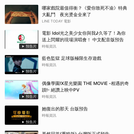
哪家戲院最值得衝？《愛你致死不渝》特典
大亂鬥 夜光燙金全來了
LINE TODAY 電影
電影 Idol光之美少女你與我♪久等了！為你
送上閃耀的現場演唱會！ 中文配音版預告
預告片
時報資訊
藍色監獄 足球版極限生存遊戲
時報資訊
預告片
偶像學園!X星光樂園 THE MOVIE -相遇的奇
蹟!- 絕讚上映中PV
預告片
時報資訊
她復出的那天 台版預告
時報資訊
預告片
驀然回首(重映版) 台灣版正式預告