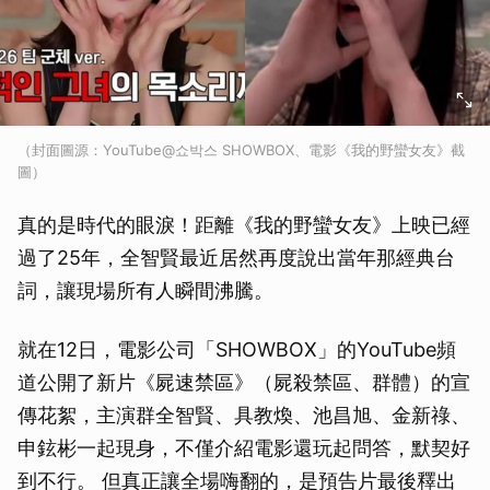
（封面圖源：YouTube@쇼박스 SHOWBOX、電影《我的野蠻女友》截
圖）
真的是時代的眼淚！距離《我的野蠻女友》上映已經
過了25年，全智賢最近居然再度說出當年那經典台
詞，讓現場所有人瞬間沸騰。
就在12日，電影公司「SHOWBOX」的YouTube頻
道公開了新片《屍速禁區》（屍殺禁區、群體）的宣
傳花絮，主演群全智賢、具教煥、池昌旭、金新祿、
申鉉彬一起現身，不僅介紹電影還玩起問答，默契好
到不行。 但真正讓全場嗨翻的，是預告片最後釋出