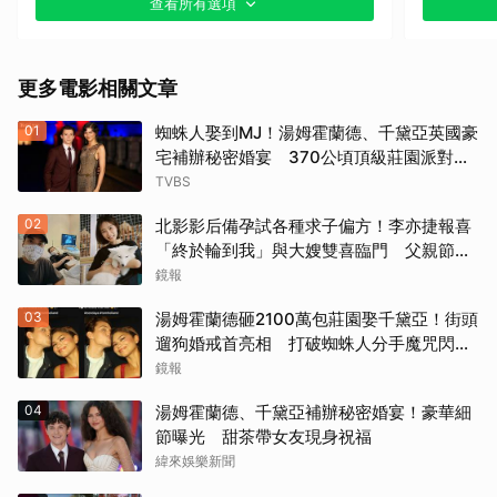
查看所有選項
其他
《戰慄黑洞》（1995）
更多電影相關文章
《撕裂地平線》（1997）
01
蜘蛛人娶到MJ！湯姆霍蘭德、千黛亞英國豪
《變人》（1999）
宅補辦秘密婚宴 370公頃頂級莊園派對曝
光
TVBS
《鋼鐵墳墓》（2013）
02
北影影后備孕試各種求子偏方！李亦捷報喜
《震盪效應》(2015)
「終於輪到我」與大嫂雙喜臨門 父親節喊
話亡父：他一定在笑
鏡報
《神鬼嚎野人》（2016）
03
湯姆霍蘭德砸2100萬包莊園娶千黛亞！街頭
遛狗婚戒首亮相 打破蜘蛛人分手魔咒閃爆
《網住愛情》（2004）
全場
鏡報
其他（歡迎貼文分享）
04
湯姆霍蘭德、千黛亞補辦秘密婚宴！豪華細
節曝光 甜茶帶女友現身祝福
緯來娛樂新聞