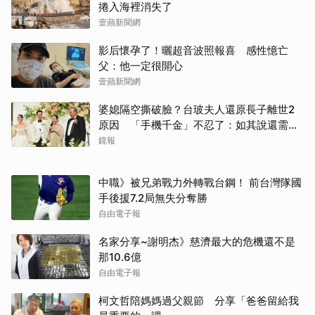
捲入海裡消失了
壹蘋新聞網
影后懷孕了！曬超音波照報喜 感性憶亡
父：他一定很開心
壹蘋新聞網
婆媳隔空撕破臉？台玻夫人還原長子離世2
原因 「手機千金」不忍了：如其說還需要
離開嗎？
鏡報
中職》被兄弟戰力外轉戰台鋼！ 前台灣隊國
手後援7.2局無失分奪勝
自由電子報
名家分享~謝明杰》慈濟最大的危機還不是
那10.6億
自由電子報
柯文哲陪媽媽過父親節 分享「爸爸留給我