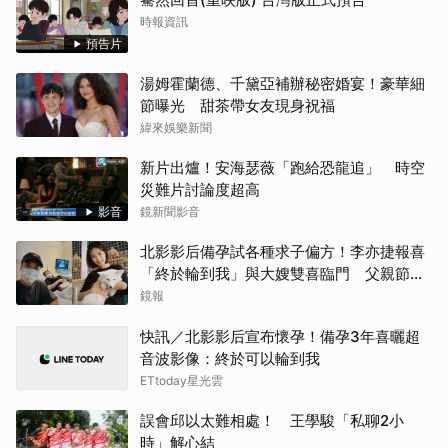
時報資訊
預告片
湯姆霍蘭德、千黛亞補辦秘密婚宴！豪華細
節曝光 甜茶帶女友現身祝福
緯來娛樂新聞
新片出爐！安海瑟薇「跑給恐龍追」 時空
災難片討論度超高
影音
鏡新聞影音
北影影后備孕試各種求子偏方！李亦捷報喜
「終於輪到我」與大嫂雙喜臨門 父親節喊
話亡父：他一定在笑
鏡報
快訊／北影影后宣布懷孕！備孕3年喜曬超
音波影像：終於可以輪到我
ETtoday星光雲
誤會邱以太難相處！ 王學駿「私聊2小
時」解心結