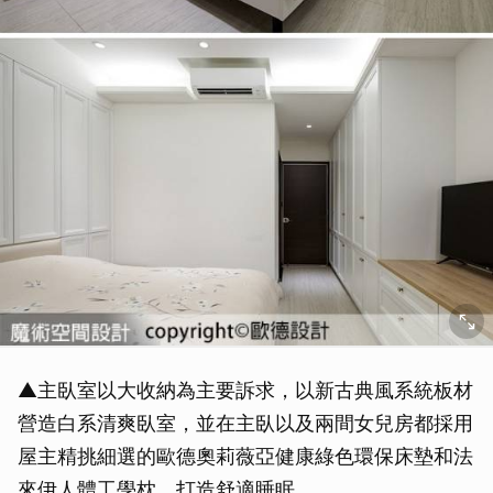
▲主臥室以大收納為主要訴求，以新古典風系統板材
營造白系清爽臥室，並在主臥以及兩間女兒房都採用
屋主精挑細選的歐德奧莉薇亞健康綠色環保床墊和法
來伊人體工學枕，打造舒適睡眠。