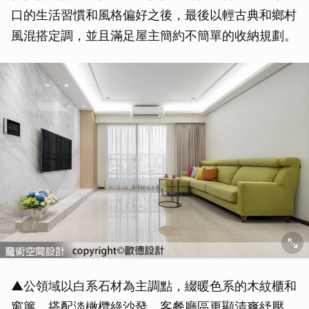
口的生活習慣和風格偏好之後，最後以輕古典和鄉村
風混搭定調，並且滿足屋主簡約不簡單的收納規劃。
▲公領域以白系石材為主調點，綴暖色系的木紋櫃和
窗簾，搭配淡橄欖綠沙發，客餐廳區更顯清爽紓壓。