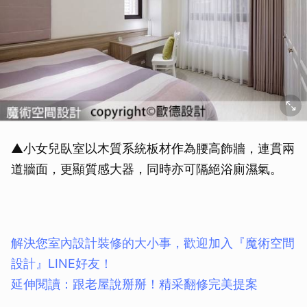
▲小女兒臥室以木質系統板材作為腰高飾牆，連貫兩
道牆面，更顯質感大器，同時亦可隔絕浴廁濕氣。
解決您室內設計裝修的大小事，歡迎加入『魔術空間
設計』LINE好友！
延伸閱讀：跟老屋說掰掰！精采翻修完美提案