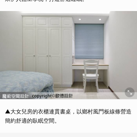
▲大女兒房的衣櫃連貫書桌，以鄉村風門板線條營造
簡約舒適的臥眠空間。