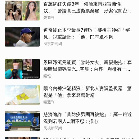
百萬網紅失蹤3年「傳淪東南亞富商性
奴」！警證實已遭撕票棄屍 涉案假閨密近
況曝光
鏡週刊
道奇終止本季最長7連敗！賽後主帥卻「罕
見」說重話批：「他」鬥志還不夠
民視新聞網
景區漂流竟能買「臨時女友」親親抱抱！套
餐暗黑價碼曝光…客服：內容「稍微有一點
尺度」
鏡報
陽台內褲沾滿精液！新北人妻調監視器 驚
覺是「他」拿來磨蹭射精
鏡週刊
慈濟遭詐「昔防疫男團再被挖」！羅一鈞近
況判若兩人…網不忍：擔心
民視新聞網