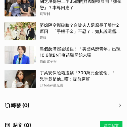
關之琳傳戀上小35歲的鮮肉嫩模展開「嬤孫
戀」？本尊回應了
鏡週刊
婆媳隔空撕破臉？台玻夫人還原長子離世2
原因 「手機千金」不忍了：如其說還需要
離開嗎？
鏡報
整個慈濟都被唬住！「美國慈濟青年」出現
10.6億BNT疫苗騙局始末曝
自由電子報
丁柔安保險箱遭竊「700萬元全被偷」！
兇手竟是他...嘆：提前穿幫
ETtoday星光雲
轉發 (0)
貼文 (0)
建立貼文