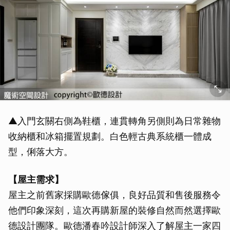
▲入門玄關右側為鞋櫃，連貫轉角另側則為日常雜物
收納櫃和冰箱擺置規劃。白色輕古典系統櫃一體成
型，俐落大方。
【屋主需求】
屋主之前舊家採購歐德傢俱，良好品質和售後服務令
他們印象深刻，這次再購新屋的裝修自然而然選擇歐
德設計團隊。歐德潘春吟設計師深入了解屋主一家四