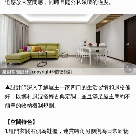
迫感放大空間感，同時區隔公私領域的過度。
▲設計師深入了解屋主一家四口的生活習慣和風格偏
好，以鄉村風混搭輕古典定調，並且滿足屋主簡約不
簡單的收納機制規劃。
【空間特色】
1.進門玄關右側為鞋櫃，連貫轉角另側則為日常雜物