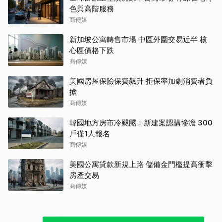
色與高階服務
商傳媒
新加坡公寓轉售市場 中區外圍交易近半 核
心區價格下跌
商傳媒
美國房屋保險保費飆升 拒保率加劇消費者負
擔
商傳媒
韓國地方房市冷颼颼：新建案認購慘澹 300
戶僅1人報名
商傳媒
美國公寓貸款新規上路 儲備金門檻提高衝擊
房產交易
商傳媒