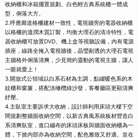
收納櫃和冰箱擺置規劃。白色輕古典系統櫃一體成
型，俐落大方。
2.呼應廊道格柵建材一致性，電視牆旁的電器收納櫃
以格柵的溫潤木質訂製，均衡大理石的清冷特性，電
器收納櫃可放置DVD、機上盒等視聽設備，內有電源
插座，線路全掩入電視牆後，晶瑩剔透的大理石電視
主牆格外俐落清爽，少見簡約靈動的電視主牆，讓人
一眼就愛上！
3.開放式公領域以白系石材為主調，點綴暖色系的木
紋櫃和窗簾，搭配淡橄欖綠沙發，客餐廳區更顯清爽
紓壓。
4.主臥室主要訴求大收納，設計師利用床頭大樑下空
間規劃整牆面收納空間，以新古典風系統板材營造白
系清爽臥室，進口繃布的床頭床板與牆面收納櫃為一
體，下掀內部亦為收納空間，配色雅致又舒適。並在