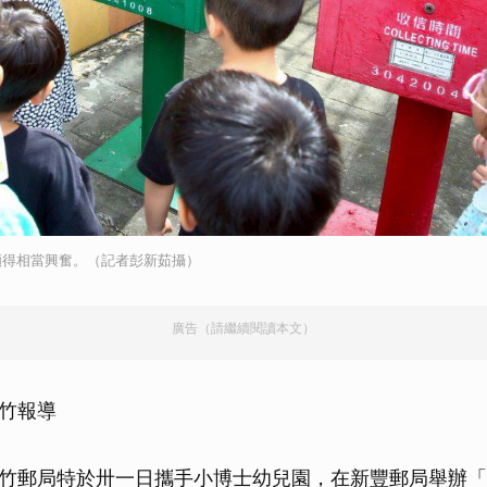
顯得相當興奮。（記者彭新茹攝）
廣告（請繼續閱讀本文）
竹報導
竹郵局特於卅一日攜手小博士幼兒園，在新豐郵局舉辦「