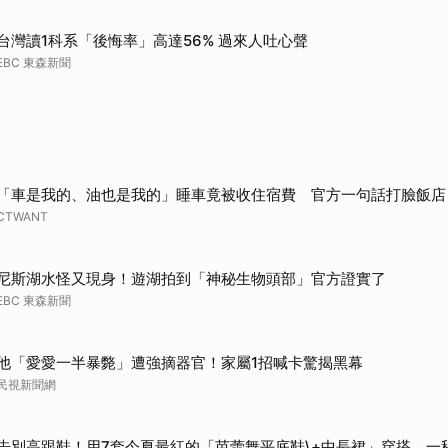
台灣讀1科系「後悔率」高達56% 過來人吐心聲
EBC 東森新聞
「車是我的、油也是我的」睡車竟被收住宿費 官方一句話打臉飯店
CTWANT
尼斯湖水怪又現身！遊湖拍到「神秘生物頭部」官方證實了
EBC 東森新聞
他「愛愛一半暴斃」遭強摘器官！家屬1招喊卡驚揭黑幕
民視新聞網
告別高跟鞋！用7套今夏最紅的「芭蕾舞平底鞋\+中長裙」穿搭，一