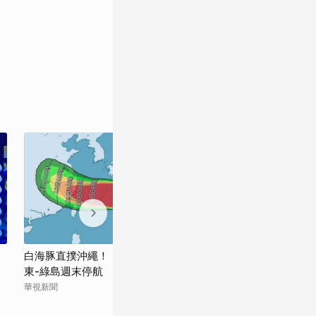
白海豚直撲沖繩！ 龜山島封島4天 台
白海豚逼近！政
東-綠島週末停航
落實各項防救災
華視新聞
Newtalk