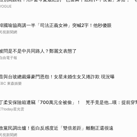
VOGUE
韓國瑜協商講一半「司法正義女神」突喊2字！他秒傻眼
民視新聞網
被問是不是中共同路人？鄭麗文表態了
自由電子報
昔與台玻總裁爆豪門恩怨！女星未婚生女又捲詐欺 現況曝
EBC 東森娛樂
丁柔安保險箱遭竊「700萬元全被偷」！ 兇手竟是他...嘆：提前穿
ETtoday星光雲
政黨民調出爐！藍白反感度近「雙倍差距」離翻正還很遠
民視新聞網