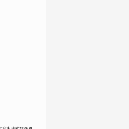
秒穿出法式靜奢風