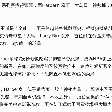
，系列賽拔得頭籌，而Harper也寫下「大鳥級」神數據，成Lar
表現不僅是「全能」，更是跨越時空挑戰歷史。根據數據統計，
傳奇球星「大鳥」Larry Bird以來，首位能在分區決賽
5助攻、5抄截」的球員。
arper單場7次抄截也改寫了聯盟歷史紀錄，成為NBA史
的新秀。在如此高強度的季後賽對抗中，這位年輕新秀全
風讓現場球評驚嘆：「他簡直不像個20歲的菜鳥！」
，Harper身上似乎還帶著一股「神秘力量」。觀察本季
擔任先發，馬刺至今仍維持「不敗之身」。頂替受傷的DeAaro
僅完美串連球隊進攻，更在防守端給予雷霆後場極大壓力