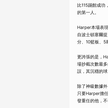
比115踢館成功
的第一人。
Harper本場
自波士頓塞爾提克
分、10籃板、
更誇張的是，H
場抄截次數最多
誤，其沉穩的球
除了神級數據外
只要Harper
發重任的他，不