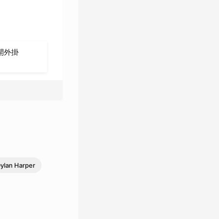
開外掛
ylan Harper