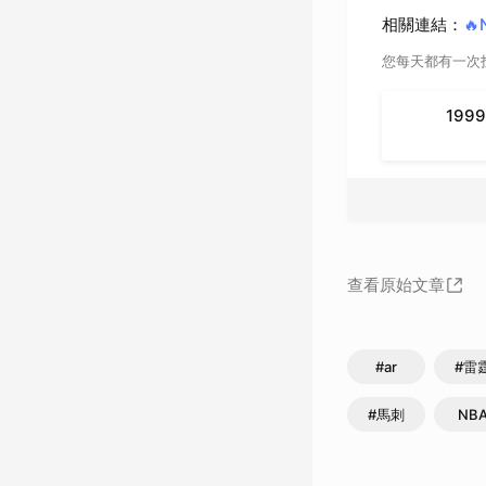
相關連結
：

您每天都有一次
19
查看原始文章
#ar
#雷
#馬刺
NB