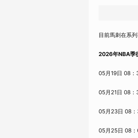
目前馬刺在系列
2026年NBA
05月19日 08
05月21日 08
05月23日 08
05月25日 08