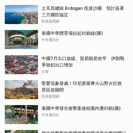
土耳其總統 Erdogan 抵達沙國 預計簽署
三方國防協定
民視新聞網
泰國中學體育場拉起封鎖線(圖)
中央通訊社
中國7月出口放緩、貿易順差收窄 伊朗戰
爭致鋁出口增加
太報
聖嬰現象發威！印尼婆羅摩火山野火狂燒
景區急關閉
民視新聞網
泰國中學發生槍擊案後校園內遭封鎖(圖)
中央通訊社