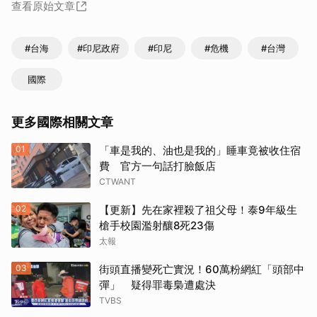
查看原始文章
#台海
#印尼政府
#印尼
#危機
#台灣
國際
更多國際相關文章
01
「車是我的、油也是我的」睡車竟被收住宿
費 官方一句話打臉飯店
CTWANT
02
【更新】先在家裡殺了祖父母！泰9年級生
槍手校園濫射釀8死23傷
太報
03
街頭直播變死亡實況！60萬粉網紅「頭部中
彈」 疑得罪毒梟遭處決
TVBS