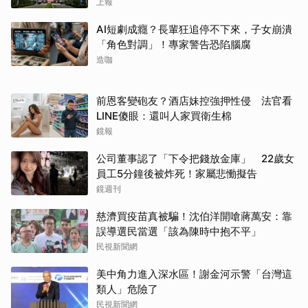
上報
AI短劇成癮？長輩狂追停不下來，子女崩潰
「角色對調」！專家警告恐陷腦腐
造咖
前恩客變砲友？酒店妹控強押性侵 法官看
LINE傻眼：還叫人家買衛生棉
鏡報
公司董事認了「下令把錢放金庫」 22歲女
員工5分鐘後被炸死！家屬悲慟擬告
鏡週刊
慈濟買疫苗真被騙！沈伯洋開嗆蔣萬安：靠
誤導選民當選「該為陳時中抱不平」
民視新聞網
美中角力進入深水區！謝金河示警「台灣這
類人」危險了
民視新聞網