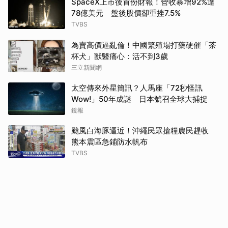
SpaceX上市後首份財報！營收暴增92%達
78億美元 盤後股價卻重挫7.5%
TVBS
為賣高價逼亂倫！中國繁殖場打藥硬催「茶
杯犬」獸醫痛心：活不到3歲
三立新聞網
太空傳來外星簡訊？人馬座「72秒怪訊
Wow!」50年成謎 日本號召全球大捕捉
鏡報
颱風白海豚逼近！沖繩民眾搶糧農民趕收
熊本震區急鋪防水帆布
TVBS