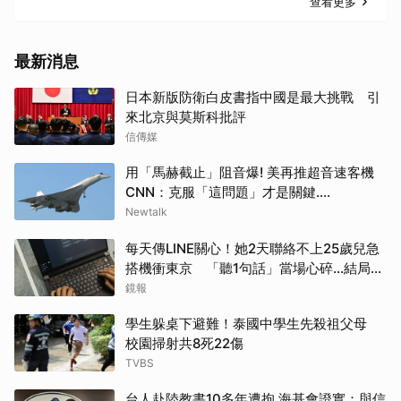
查看更多
最新消息
日本新版防衛白皮書指中國是最大挑戰 引
來北京與莫斯科批評
信傳媒
用「馬赫截止」阻音爆! 美再推超音速客機
CNN：克服「這問題」才是關鍵....
Newtalk
每天傳LINE關心！她2天聯絡不上25歲兒急
搭機衝東京 「聽1句話」當場心碎...結局看
哭網
鏡報
學生躲桌下避難！泰國中學生先殺祖父母
校園掃射共8死22傷
TVBS
台人赴陸教書10多年遭拘 海基會證實：與信