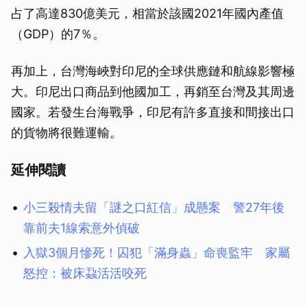
占了高達830億美元，相當於該國2021年國內產值
（GDP）的7％。
再加上，台灣海峽對印尼的全球供應鏈和航線影響極
大。印尼出口商品到他國加工，再銷至台灣及其周邊
國家。若發生台海戰爭，印尼有許多直接和間接出口
的貨物將很難運輸。
延伸閱讀
小三殺情夫留「謎之口紅信」成懸案 警27年後
靠前夫1線索意外偵破
入獄3個月慘死！囚犯「滿身蟲」命喪監牢 家屬
怒控：被床蝨活活咬死