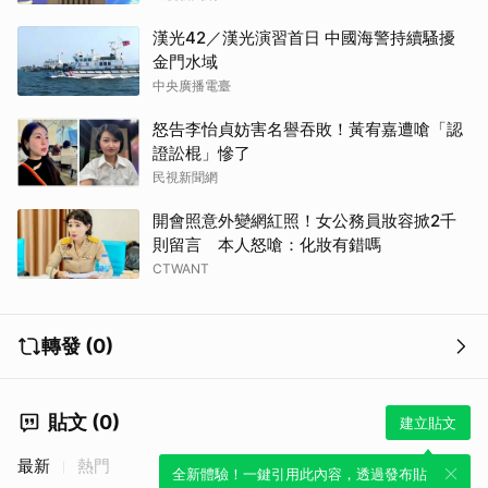
漢光42／漢光演習首日 中國海警持續騷擾
金門水域
中央廣播電臺
怒告李怡貞妨害名譽吞敗！黃宥嘉遭嗆「認
證訟棍」慘了
民視新聞網
開會照意外變網紅照！女公務員妝容掀2千
則留言 本人怒嗆：化妝有錯嗎
CTWANT
轉發 (0)
貼文 (0)
建立貼文
最新
熱門
全新體驗！一鍵引用此內容，透過發布貼