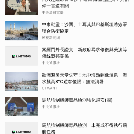
仰一貫道有關
中央廣播電臺
中東動盪！沙國、土耳其與巴基斯坦將簽署
聯合防衛協定
民視新聞網
索羅門外長證實 新政府尋求修復與美澳等
傳統盟邦關係
中央通訊社
歐洲避暑天堂失守！地中海熱到像溫泉 海
水飆高8℃遊客傻眼：無法消暑
CTWANT
馬航強制機師毒品檢測強化飛安(圖)
中央通訊社
馬航強制機師毒品檢測 未完成不得執行飛
航任務