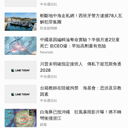
中央通訊社
斬斷地中海走私網！西班牙警方逮捕78人瓦
解犯罪集團
民視新聞網
中國基因編輯淪奪命實驗？半個月連2兒童
死亡 前CEO爆：早知高劑量有危險
Newtalk
川普未明確指定接班人 傳私下挺范斯角逐
2028
中央通訊社
台籍教師在陸被拘禁 海基會：恐涉及宗教
因素
中央通訊社
白海豚已抵沖繩 狂風暴雨影片曝！將不轉
彎衝撞浙江
鏡報