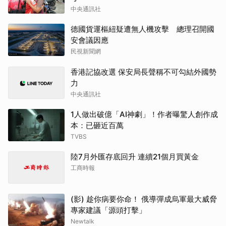
中央通訊社
德國貨運樞紐疑遭無人機攻擊 總理召開國
安會議因應
民視新聞網
香港記協改選 保安局長聲稱不可勾結外國勢
力
中央通訊社
1人做出破億「AI神劇」！作者曝驚人創作成
本：已砸近百萬
TVBS
陸7月外匯存底回升 連續21個月買黃金
工商時報
(影) 趁你病要你命！ 俄導彈成烏軍最大威脅
專家建議「源頭打擊」
Newtalk