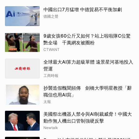
中國出口7月猛增 中德貿易不平衡加劇
德國之聲
9歲女孩60公斤又如何？站上啦啦隊C位驚
艷全場 千萬網友被圈粉
CTWANT
全球最大AI算力超級單體 遠景星河基地投入
營運
工商時報
抄襲造假醜聞頻傳 劍橋大學明星教授「辭
職信也用AI寫」
太報
美國祭出機器人禁令與AI制裁威脅！中國大
動作無人機出口管制強硬反擊
Newtalk