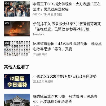
04
泰國王子BTS攜女伴現身！大方表態「正在
追求」民眾紛紛送祝福
VISION THAI 看見泰國
05
伊朗撐不久 戰爭很快結束? 川普還稱荷姆茲
「某種程度」已開放 伊秒轟2船打臉
Newtalk
06
比黑幫還恐怖！43名學生集體失蹤 極惡黑
心政客恐涉「器官」買賣
壹蘋新聞網
其他人也看了
小孟老師2026年08月07日(五)星座運勢
清水孟星座塔羅
採購疫苗遭詐10.6億 慈濟聲明：深感痛
心、已委託律師配合調查