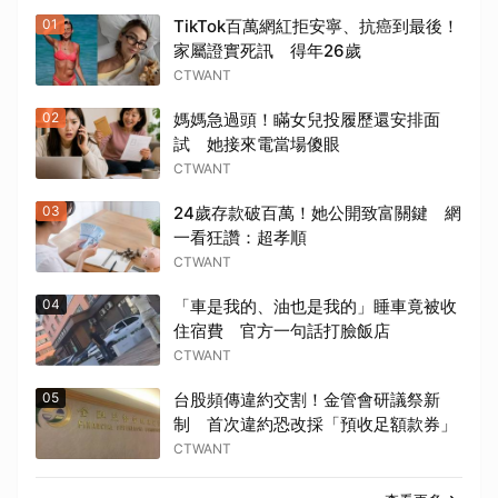
01
TikTok百萬網紅拒安寧、抗癌到最後！
家屬證實死訊 得年26歲
CTWANT
02
媽媽急過頭！瞞女兒投履歷還安排面
試 她接來電當場傻眼
CTWANT
03
24歲存款破百萬！她公開致富關鍵 網
一看狂讚：超孝順
CTWANT
04
「車是我的、油也是我的」睡車竟被收
住宿費 官方一句話打臉飯店
CTWANT
05
台股頻傳違約交割！金管會研議祭新
制 首次違約恐改採「預收足額款券」
CTWANT