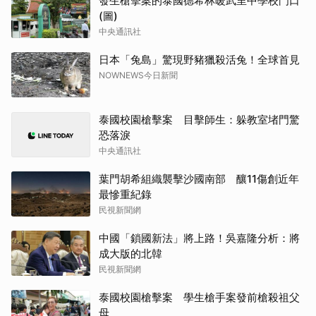
發生槍擊案的泰國德希林暖武里中學校門口
(圖)
中央通訊社
日本「兔島」驚現野豬獵殺活兔！全球首見
NOWNEWS今日新聞
泰國校園槍擊案 目擊師生：躲教室堵門驚
恐落淚
中央通訊社
葉門胡希組織襲擊沙國南部 釀11傷創近年
最慘重紀錄
民視新聞網
中國「鎖國新法」將上路！吳嘉隆分析：將
成大版的北韓
民視新聞網
泰國校園槍擊案 學生槍手案發前槍殺祖父
母