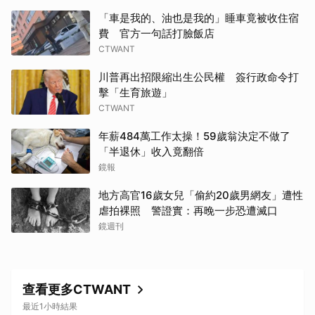
「車是我的、油也是我的」睡車竟被收住宿
費 官方一句話打臉飯店
CTWANT
取消
川普再出招限縮出生公民權 簽行政命令打
擊「生育旅遊」
CTWANT
年薪484萬工作太操！59歲翁決定不做了
「半退休」收入竟翻倍
鏡報
地方高官16歲女兒「偷約20歲男網友」遭性
虐拍裸照 警證實：再晚一步恐遭滅口
鏡週刊
查看更多CTWANT
最近1小時結果