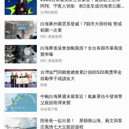
阿翔、守夜人領銜 8日改至成功海濱公園
開唱
台灣好新聞
白海豚外圍雲系發威！7縣市大雨特報 警戒
範圍一次看
EBC 東森新聞
白海豚進逼會放颱風假？全台各縣市暴風侵
襲率曝
EBC 東森新聞
台灣金門同鄉會總會累計捐助520萬獎學金
鼓勵學子就讀金大
勁報
中颱白海豚週末最靠近！氣象署估今發海警
父親節雨彈來襲
自由電子報
陪爸爸一起出發！ 屏縣推山海、藝文與客
庄風情七大父親節遊程