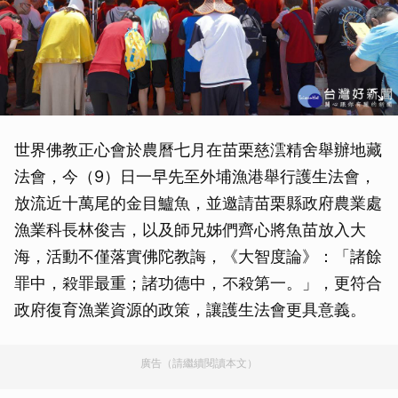
世界佛教正心會於農曆七月在苗栗慈澐精舍舉辦地藏
法會，今（9）日一早先至外埔漁港舉行護生法會，
放流近十萬尾的金目鱸魚，並邀請苗栗縣政府農業處
漁業科長林俊吉，以及師兄姊們齊心將魚苗放入大
海，活動不僅落實佛陀教誨，《大智度論》：「諸餘
罪中，殺罪最重；諸功德中，不殺第一。」，更符合
政府復育漁業資源的政策，讓護生法會更具意義。
廣告（請繼續閱讀本文）