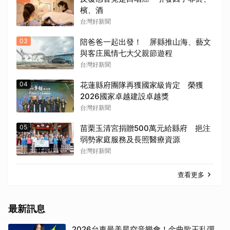
檳、酒
台灣好新聞
03
陪爸爸一起出發！ 屏縣推山海、藝文
與客庄風情七大父親節遊程
台灣好新聞
04
花蓮縣府團隊再獲國家級肯定 榮獲
2026國家卓越建設卓越獎
台灣好新聞
05
苗栗玉清宮捐贈500萬元給縣府 挹注
弱勢家庭服務及長照醫療資源
台灣好新聞
查看更多
最新訊息
2026台東最美星空音樂會！金曲歌王乱彈