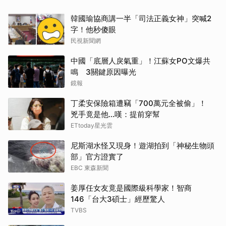
韓國瑜協商講一半「司法正義女神」突喊2
字！他秒傻眼
民視新聞網
中國「底層人戾氣重」！江蘇女PO文爆共
鳴 3關鍵原因曝光
鏡報
丁柔安保險箱遭竊「700萬元全被偷」！
兇手竟是他...嘆：提前穿幫
ETtoday星光雲
尼斯湖水怪又現身！遊湖拍到「神秘生物頭
部」官方證實了
EBC 東森新聞
姜厚任女友竟是國際級科學家！智商
146「台大3碩士」經歷驚人
TVBS