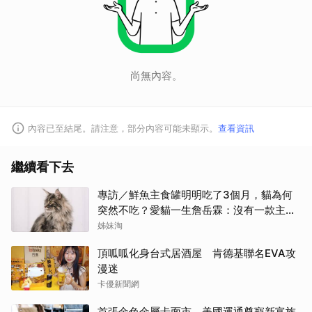
尚無內容。
內容已至結尾。請注意，部分內容可能未顯示。
查看資訊
繼續看下去
專訪／鮮魚主食罐明明吃了3個月，貓為何
突然不吃？愛貓一生詹岳霖：沒有一款主食
能保證牠永遠喜歡
姊妹淘
頂呱呱化身台式居酒屋 肯德基聯名EVA攻
漫迷
卡優新聞網
首張金色金屬卡面市 美國運通尊寵新富族