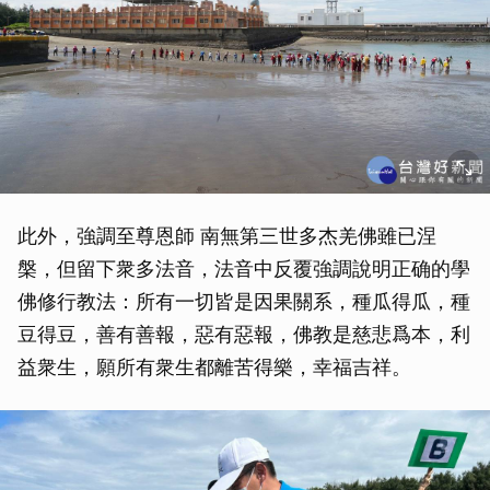
此外，強調至尊恩師 南無第三世多杰羌佛雖已涅
槃，但留下衆多法音，法音中反覆強調說明正确的學
佛修行教法：所有一切皆是因果關系，種瓜得瓜，種
豆得豆，善有善報，惡有惡報，佛教是慈悲爲本，利
益衆生，願所有衆生都離苦得樂，幸福吉祥。