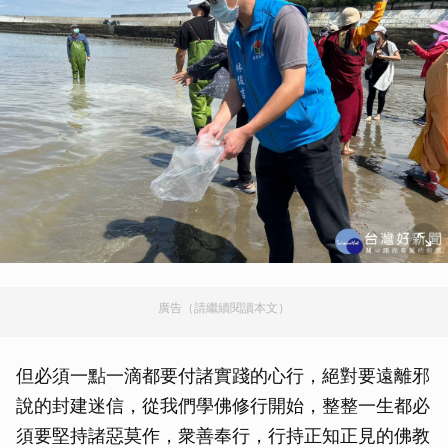
廣告（請繼續閱讀本文）
但必須一點一滴都要付諸實踐的心行，絕對要遠離邪
說的封建迷信，從我們學佛修行開始，整整一生都必
須要堅持諸惡莫作，衆善奉行，行持正知正見的佛教