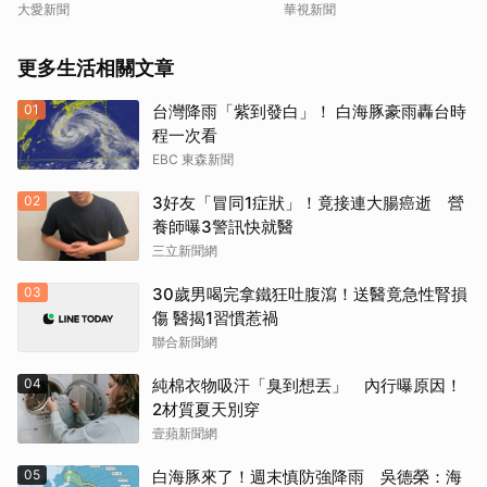
大愛新聞
華視新聞
更多生活相關文章
01
台灣降雨「紫到發白」！ 白海豚豪雨轟台時
程一次看
EBC 東森新聞
02
3好友「冒同1症狀」！竟接連大腸癌逝 營
養師曝3警訊快就醫
三立新聞網
03
30歲男喝完拿鐵狂吐腹瀉！送醫竟急性腎損
傷 醫揭1習慣惹禍
聯合新聞網
04
純棉衣物吸汗「臭到想丟」 內行曝原因！
2材質夏天別穿
壹蘋新聞網
05
白海豚來了！週末慎防強降雨 吳德榮：海
取消