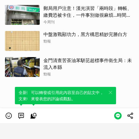
郵局用戶注意！漢光演習「兩時段」轉帳、
繳費恐被卡住，一件事別做很麻煩…時間、
影響、備案一次看
今周刊
中盤激戰顯功力，黑方構思精妙完勝白方
勁報
金門清查苦茶油苯駢芘超標事件衛生局：未
流入本縣
勁報
全新體驗！一鍵引用此內容，透過發布貼
可以轉發或引用此內容至自己的貼文中，
文來輕鬆表達個人立場。
來發表您的評論或觀點。
類別
服務條款
隱私權政策
服務聲明