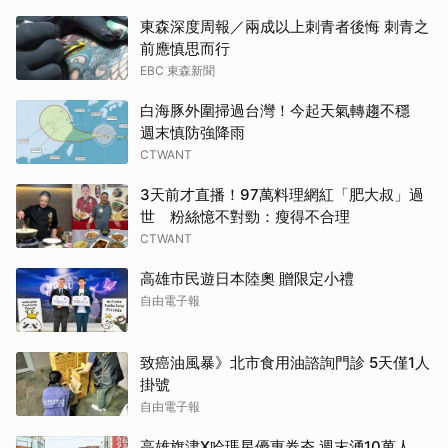
東森深度周報／兩成以上刺青者後悔 刺青之
前應慎思而行
EBC 東森新聞
白海豚外圍掃過台灣！今起天氣轉趨不穩
週末慎防強降雨
CTWANT
3天前才直播！97萬料理網紅「肥大叔」過
世 粉絲憶不對勁：瘦得不合理
CTWANT
高雄市民遊日本陸奧 贈限定小禮
自由電子報
致癌油風暴》北市食用油諮詢門診 5天僅1人
掛號
自由電子報
高雄旗津X哈瑪星優惠券夯 週末湧10萬人