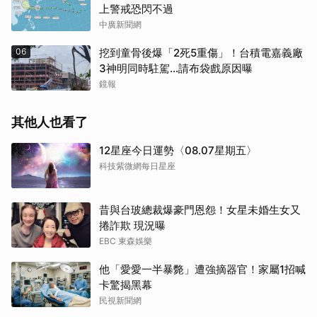
上警戒恐閃不過
中廣新聞網
06
挖到童骨後爆「2死5重傷」！台積電嘉義廠
3神明同時駐駕...請布袋戲原因曝
鏡報
其他人也看了
12星座今日運勢〈08.07星期五〉
科技紫微網每日星座
昔與台玻總裁爆豪門恩怨！女星未婚生女又
捲詐欺 現況曝
EBC 東森娛樂
他「愛愛一半暴斃」遭強摘器官！家屬1招喊
卡驚揭黑幕
民視新聞網