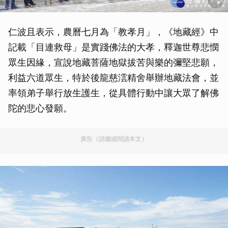
仁波且表示，農曆七月為「教孝月」，《地藏經》中
記載「目連救母」是實踐佛法的大孝，釋迦世尊悲憫
眾生因緣，宣說地藏菩薩地獄拔苦與樂的彌堅悲願，
利益六道眾生，特於後龍慈澐精舍舉辦地藏法會，並
率領弟子舉行放生護生，從具體行動中讓大眾了解佛
陀的悲心發願。
廣告（請繼續閱讀本文）