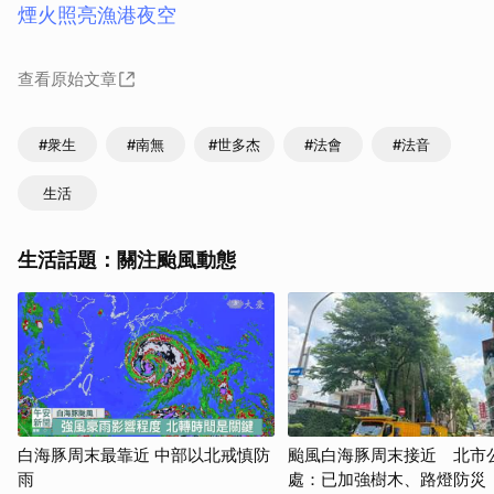
煙火照亮漁港夜空
查看原始文章
#衆生
#南無
#世多杰
#法會
#法音
生活
生活話題：關注颱風動態
白海豚周末最靠近 中部以北戒慎防
颱風白海豚周末接近 北市
雨
處：已加強樹木、路燈防災