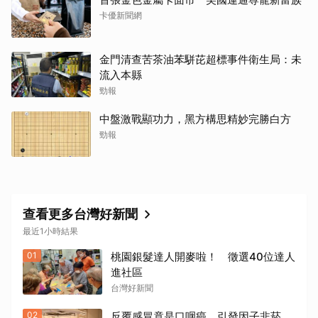
卡優新聞網
金門清查苦茶油苯駢芘超標事件衛生局：未
流入本縣
勁報
中盤激戰顯功力，黑方構思精妙完勝白方
勁報
查看更多台灣好新聞
最近1小時結果
01
桃園銀髮達人開麥啦！ 徵選40位達人
進社區
台灣好新聞
02
反覆感冒竟是口咽癌 引發因子非菸、