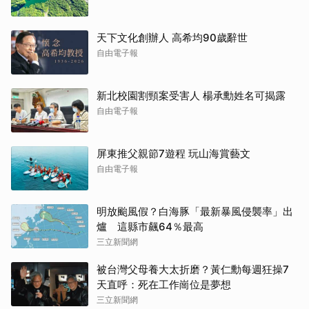
天下文化創辦人 高希均90歲辭世
自由電子報
新北校園割頸案受害人 楊承勳姓名可揭露
自由電子報
屏東推父親節7遊程 玩山海賞藝文
自由電子報
明放颱風假？白海豚「最新暴風侵襲率」出
爐 這縣市飆64％最高
三立新聞網
被台灣父母養大太折磨？黃仁勳每週狂操7
天直呼：死在工作崗位是夢想
三立新聞網