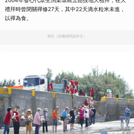
2004年發心代眾生消業環島五體投地大禮拜，在大
禮拜時曾閉關禪修27天，其中22天滴水粒米未進，
以禪為食。
廣告（請繼續閱讀本文）