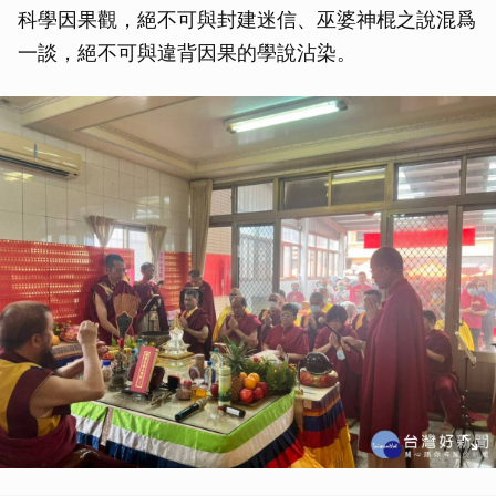
科學因果觀，絕不可與封建迷信、巫婆神棍之說混爲
一談，絕不可與違背因果的學說沾染。