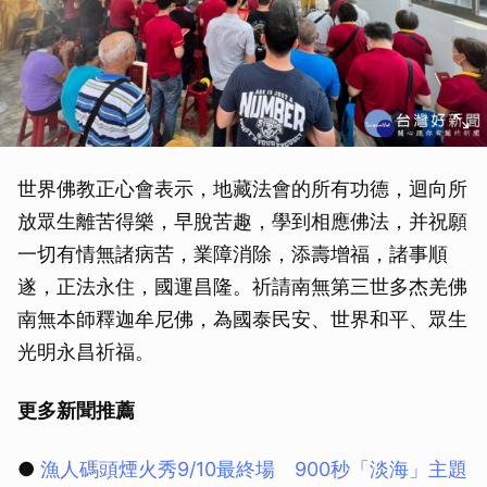
世界佛教正心會表示，地藏法會的所有功德，迴向所
放眾生離苦得樂，早脫苦趣，學到相應佛法，并祝願
一切有情無諸病苦，業障消除，添壽增福，諸事順
遂，正法永住，國運昌隆。祈請南無第三世多杰羌佛
南無本師釋迦牟尼佛，為國泰民安、世界和平、眾生
光明永昌祈福。
更多新聞推薦
●
漁人碼頭煙火秀9/10最終場 900秒「淡海」主題