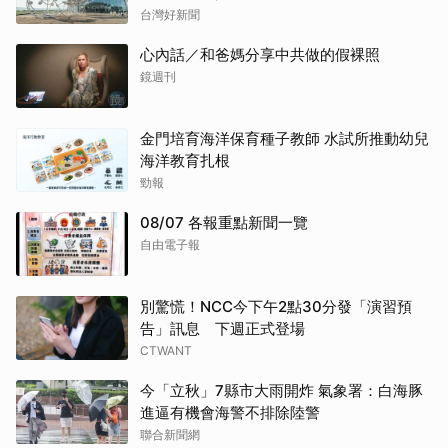
台灣好新聞
心內話／和爸媽分享中共做的假裸照
鏡週刊
金門培育海洋保育種子教師 水試所推動幼兒
海洋教育扎根
勁報
08/07 各報重點新聞一覽
自由電子報
別驚慌！NCC今下午2點30分發「演習預
告」訊息 下週正式登場
CTWANT
今「立秋」7縣市大雨開炸 氣象署：白海豚
進逼有機會海警不排除陸警
聯合新聞網