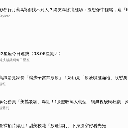
彩券行月薪4萬卻找不到人？網友曝慘痛經驗：沒想像中輕鬆，這「
Styletc
12星座今日運勢〈08.06星期四〉
科技紫微網每日星座
高鐵驚見家長「讓孩子當眾尿尿」！奶奶見「尿液噴灑滿地」欣慰笑
鏡報
泰公務員「美豔妝容」爆紅！1張照吸萬人朝聖 網無視酸民狂讚：
鏡週刊
全裸拍片爆紅！甜美校花「放送福利」下身沒穿好看光光