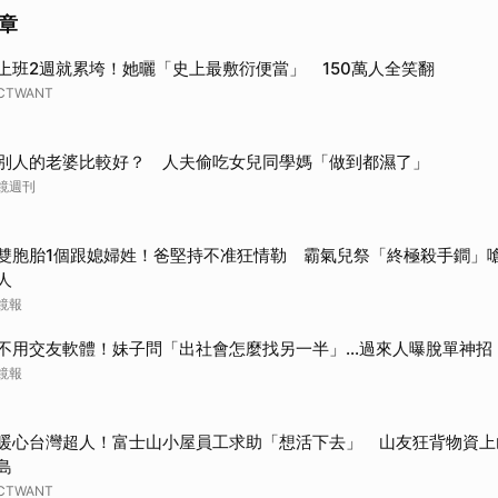
章
上班2週就累垮！她曬「史上最敷衍便當」 150萬人全笑翻
CTWANT
別人的老婆比較好？ 人夫偷吃女兒同學媽「做到都濕了」
鏡週刊
雙胞胎1個跟媳婦姓！爸堅持不准狂情勒 霸氣兒祭「終極殺手鐧」嗆爆
人
鏡報
不用交友軟體！妹子問「出社會怎麼找另一半」...過來人曝脫單神招
鏡報
暖心台灣超人！富士山小屋員工求助「想活下去」 山友狂背物資上
島
CTWANT