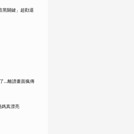
暗黑關鍵」超勸退
了…離譜畫面瘋傳
媽媽真漂亮