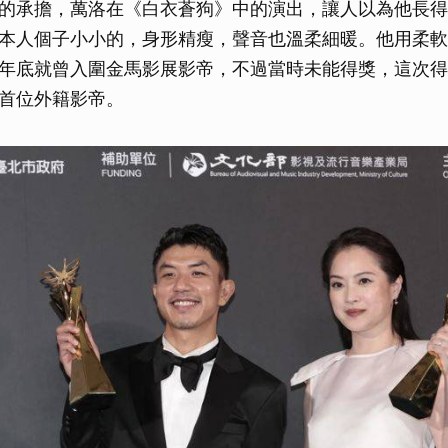
的承擔，萬洛在《白衣蒼狗》中的演出，讓人以為他長得
本人個子小小的，身形精瘦，聲音也溫柔細暖。他用柔軟
年底就曾入圍金馬影展影帝，不過當時未能得獎，這次得
首位外籍影帝。