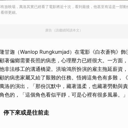
都有放映場，萬洛其實已經看了電影將近十次，看到最後，他甚至有這是一部動
，看得更細。
廣告（請繼續閱讀本文）
甘迦（Wanlop Rungkumjad）在電影《白衣蒼狗》
顧著偏鄉需要長照的病患，心理壓力已經很大。一方面，
他非法移工的溝通橋梁。洪瑜鴻所扮演的雇主拖延薪資，
顧的病患家屬又給了艱難的任務。悟姆這角色有多難，《
萬洛的演出，「那份沉默中，藏著溫柔，也藏著勞動與責
角色的，「這個角色看似平靜，可是心裡有很多風暴。」
 停下來或是往前走