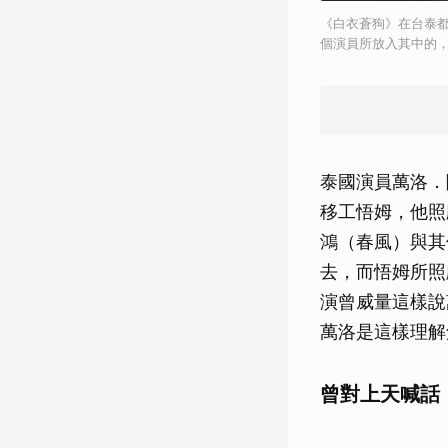
《白衣蒼狗》在台泰
個演員所放入其中的
泰國演員萬洛．隆
移工悟姆，他照
鴻（春風）與其
去，而悟姆所照
演曾威量這樣說
萬洛是這樣理解
曾對上天喊話