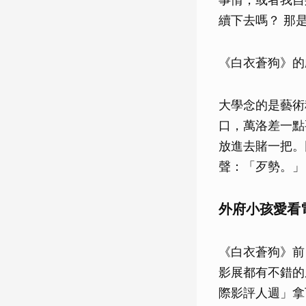
續下去嗎？ 那
《白衣蒼狗》的
大學念的是藝術
口，萬洛差一點
放進去賭一把。
聲：「歹勢。」
外府小孩愛看
《白衣蒼狗》前
影展都有不錯的
際影評人週」拿