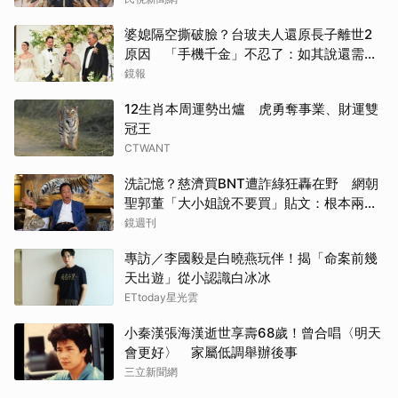
婆媳隔空撕破臉？台玻夫人還原長子離世2
原因 「手機千金」不忍了：如其說還需要
離開嗎？
鏡報
12生肖本周運勢出爐 虎勇奪事業、財運雙
冠王
CTWANT
洗記憶？慈濟買BNT遭詐綠狂轟在野 網朝
聖郭董「大小姐說不要買」貼文：根本兩碼
事
鏡週刊
專訪／李國毅是白曉燕玩伴！揭「命案前幾
天出遊」從小認識白冰冰
ETtoday星光雲
小秦漢張海漢逝世享壽68歲！曾合唱〈明天
會更好〉 家屬低調舉辦後事
三立新聞網