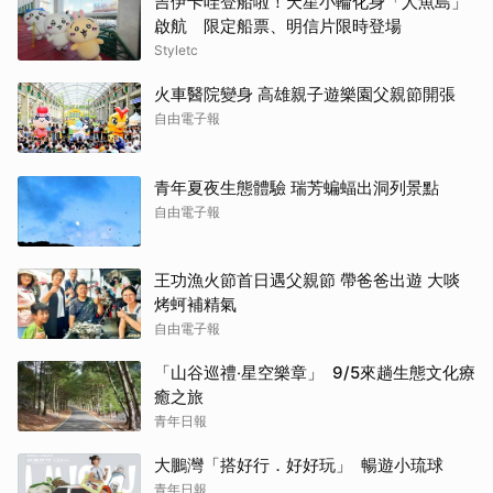
吉伊卡哇登船啦！天星小輪化身「人魚島」
啟航 限定船票、明信片限時登場
Styletc
火車醫院變身 高雄親子遊樂園父親節開張
自由電子報
青年夏夜生態體驗 瑞芳蝙蝠出洞列景點
自由電子報
王功漁火節首日遇父親節 帶爸爸出遊 大啖
烤蚵補精氣
自由電子報
「山谷巡禮‧星空樂章」 9/5來趟生態文化療
癒之旅
青年日報
大鵬灣「搭好行．好好玩」 暢遊小琉球
青年日報