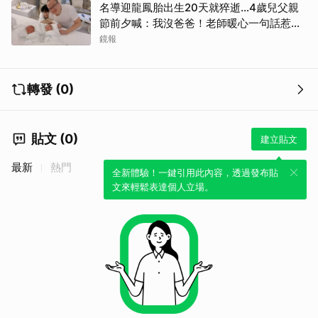
名導迎龍鳳胎出生20天就猝逝...4歲兒父親
節前夕喊：我沒爸爸！老師暖心一句話惹哭
遺孀
鏡報
轉發 (0)
貼文 (0)
建立貼文
最新
熱門
全新體驗！一鍵引用此內容，透過發布貼
文來輕鬆表達個人立場。