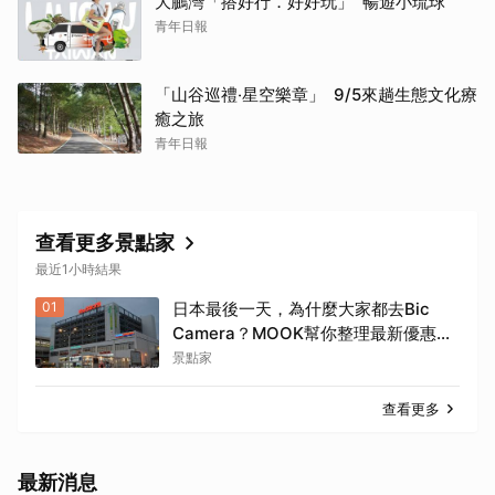
大鵬灣「搭好行．好好玩」 暢遊小琉球
青年日報
「山谷巡禮‧星空樂章」 9/5來趟生態文化療
癒之旅
青年日報
查看更多景點家
最近1小時結果
01
日本最後一天，為什麼大家都去Bic
Camera？MOOK幫你整理最新優惠
券，行前趕快存手機，結帳直接用，最
景點家
高省10%
查看更多
最新消息