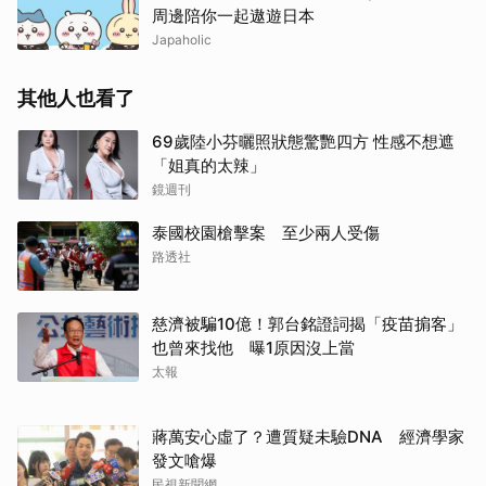
周邊陪你一起遨遊日本
Japaholic
其他人也看了
69歲陸小芬曬照狀態驚艷四方 性感不想遮
「姐真的太辣」
鏡週刊
泰國校園槍擊案 至少兩人受傷
路透社
慈濟被騙10億！郭台銘證詞揭「疫苗掮客」
也曾來找他 曝1原因沒上當
太報
蔣萬安心虛了？遭質疑未驗DNA 經濟學家
發文嗆爆
民視新聞網