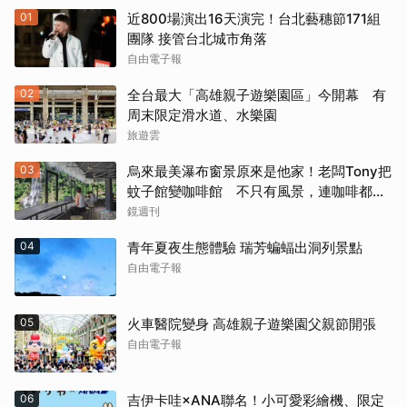
01
近800場演出16天演完！台北藝穗節171組
團隊 接管台北城市角落
自由電子報
02
全台最大「高雄親子遊樂園區」今開幕 有
周末限定滑水道、水樂園
旅遊雲
03
烏來最美瀑布窗景原來是他家！老闆Tony把
蚊子館變咖啡館 不只有風景，連咖啡都好
喝到讓人想再來
鏡週刊
04
青年夏夜生態體驗 瑞芳蝙蝠出洞列景點
自由電子報
05
火車醫院變身 高雄親子遊樂園父親節開張
自由電子報
06
吉伊卡哇×ANA聯名！小可愛彩繪機、限定