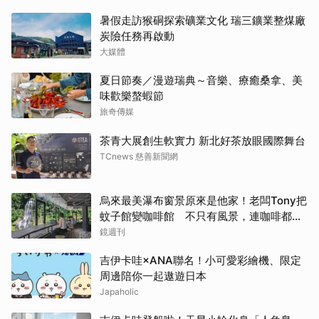
暑假走訪猴硐探索礦業文化 瑞三鑛業整煤廠
炭險任務再啟動
大媒體
夏日節奏／漫遊瑞典～音樂、療癒桑拿、美
味歡樂螯蝦節
旅奇傳媒
茶青大展創生軟實力 新北好茶放眼國際舞台
TCnews 慈善新聞網
烏來最美瀑布窗景原來是他家！老闆Tony把
蚊子館變咖啡館 不只有風景，連咖啡都好
喝到讓人想再來
鏡週刊
吉伊卡哇×ANA聯名！小可愛彩繪機、限定
周邊陪你一起遨遊日本
Japaholic