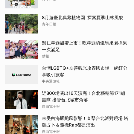
8月遊臺北典藏植物園 探索夏季山林風貌
青年日報
歸仁釋迦甜蜜上市！吃釋迦騎鐵馬果園採果
一次滿足
勁報
台灣LGBTQ+友善觀光攻泰國市場 網紅分
享吸引旅客
中央通訊社
近800場演出16天演完！台北藝穗節171組
團隊 接管台北城市角落
自由電子報
未受白海豚颱風影響！直擊台北派對現場 塔
羅占卜＆隨機Rap都是演出
自由電子報