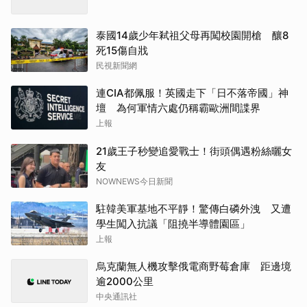
泰國14歲少年弒祖父母再闖校園開槍 釀8
死15傷自戕
民視新聞網
連CIA都佩服！英國走下「日不落帝國」神
壇 為何軍情六處仍稱霸歐洲間諜界
上報
21歲王子秒變追愛戰士！街頭偶遇粉絲曬女
友
NOWNEWS今日新聞
駐韓美軍基地不平靜！驚傳白磷外洩 又遭
學生闖入抗議「阻撓半導體園區」
上報
烏克蘭無人機攻擊俄電商野莓倉庫 距邊境
逾2000公里
中央通訊社