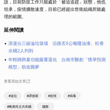
說，目前防疫工作只能處於「被迫追趕」狀態，他也
坦承，疫情擴散速度，目前已經超出世衛組織所能處
理的範圍。
延伸閱讀
浪漫台三線淪垃圾場 沿路丟5公噸廢油漆、松香
水桶2人判刑
年輕媽卵巢功能嚴重退化 台南市醫創「懷孕預測
模型」助攻圓夢
查看原始文章
#波拉
#譚德塞
#疫情
#病毒
#剛果民主共和國
國際