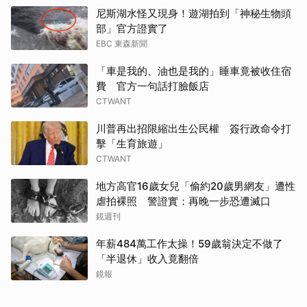
尼斯湖水怪又現身！遊湖拍到「神秘生物頭
部」官方證實了
EBC 東森新聞
「車是我的、油也是我的」睡車竟被收住宿
費 官方一句話打臉飯店
CTWANT
川普再出招限縮出生公民權 簽行政命令打
擊「生育旅遊」
CTWANT
地方高官16歲女兒「偷約20歲男網友」遭性
虐拍裸照 警證實：再晚一步恐遭滅口
鏡週刊
年薪484萬工作太操！59歲翁決定不做了
取消
「半退休」收入竟翻倍
鏡報