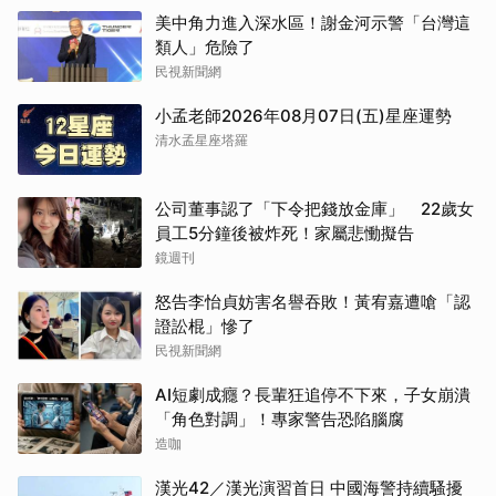
美中角力進入深水區！謝金河示警「台灣這
類人」危險了
民視新聞網
小孟老師2026年08月07日(五)星座運勢
清水孟星座塔羅
公司董事認了「下令把錢放金庫」 22歲女
員工5分鐘後被炸死！家屬悲慟擬告
鏡週刊
怒告李怡貞妨害名譽吞敗！黃宥嘉遭嗆「認
證訟棍」慘了
民視新聞網
AI短劇成癮？長輩狂追停不下來，子女崩潰
「角色對調」！專家警告恐陷腦腐
造咖
漢光42／漢光演習首日 中國海警持續騷擾