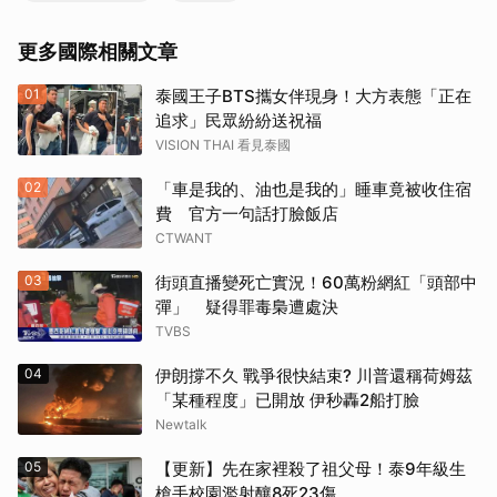
更多國際相關文章
01
泰國王子BTS攜女伴現身！大方表態「正在
追求」民眾紛紛送祝福
VISION THAI 看見泰國
02
「車是我的、油也是我的」睡車竟被收住宿
費 官方一句話打臉飯店
CTWANT
03
街頭直播變死亡實況！60萬粉網紅「頭部中
彈」 疑得罪毒梟遭處決
TVBS
04
伊朗撐不久 戰爭很快結束? 川普還稱荷姆茲
「某種程度」已開放 伊秒轟2船打臉
Newtalk
05
【更新】先在家裡殺了祖父母！泰9年級生
槍手校園濫射釀8死23傷