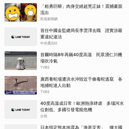
「粗勇巨蟒」肉身交繞超兇正妹！震撼畫面
流出
民視新聞網
首任中國金監總局長李雲澤去職 證實涉嚴
重違紀違法
中央通訊社
首爾時隔8年再飆40度高溫 民眾湧仁川機
場吹冷氣
TVBS
廣西養蛇場遭洪水沖毀近千條毒蛇逃竄 各
地捕蛇達人出動
TVBS
40度高溫成日常！歐洲熱浪肆虐 多瑙河水
位創低、多國引發電能危機
台視
日本指定熊本地震為「激甚災害」 擴大國