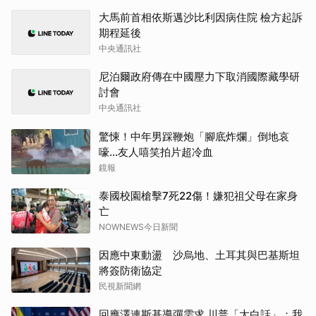
大馬前首相依斯邁沙比利因病住院 檢方起訴
期程延後
中央通訊社
尼泊爾政府傳在中國壓力下取消國際藏學研
討會
中央通訊社
驚悚！中年男踩鞭炮「腳底炸爛」倒地哀
嚎...友人嘻笑拍片超冷血
鏡報
泰國校園槍擊7死22傷！嫌犯祖父母在家身
亡
NOWNEWS今日新聞
因應中東動盪 沙烏地、土耳其與巴基斯坦
將簽防衛協定
民視新聞網
回應澤連斯基導彈需求 川普「大白話」：我