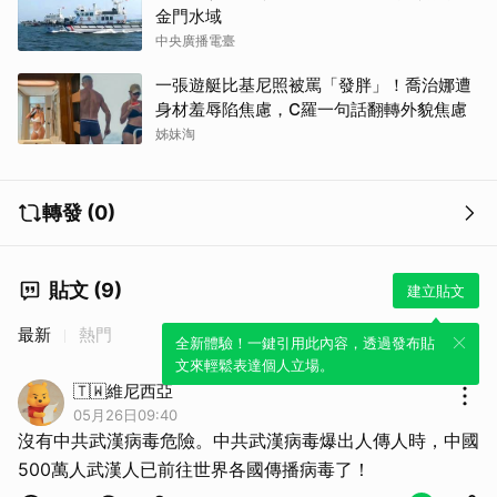
金門水域
中央廣播電臺
一張遊艇比基尼照被罵「發胖」！喬治娜遭
身材羞辱陷焦慮，C羅一句話翻轉外貌焦慮
姊妹淘
轉發 (0)
貼文 (9)
建立貼文
最新
熱門
全新體驗！一鍵引用此內容，透過發布貼
文來輕鬆表達個人立場。
🇹🇼維尼西亞
05月26日09:40
沒有中共武漢病毒危險。中共武漢病毒爆出人傳人時，中國
500萬人武漢人已前往世界各國傳播病毒了！