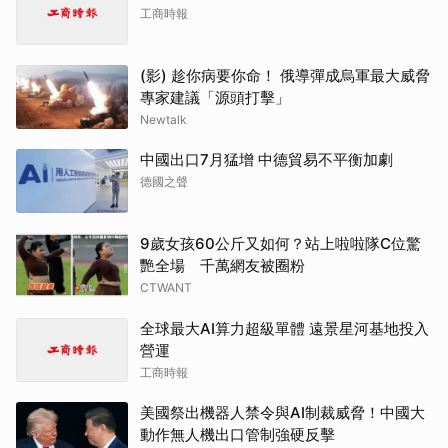
工商時報
(影) 趁你病要你命！ 俄導彈成烏軍最大威脅
專家建議「源頭打擊」
Newtalk
中國出口7月猛增 中德貿易不平衡加劇
德國之聲
9歲女孩60公斤又如何？站上啦啦隊C位驚
艷全場 千萬網友被圈粉
CTWANT
全球最大AI算力超級單體 遠景星河基地投入
營運
工商時報
美國祭出機器人禁令與AI制裁威脅！中國大
動作無人機出口管制強硬反擊