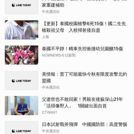
家重建補助
中央通訊社
【更新】泰國校園槍擊6死15傷！國二生先
槍殺祖父母 入校掃射後自盡
上報
泰國不平靜！轎車失控衝撞幼兒園釀15傷
NOWNEWS今日新聞
美情報：普丁可能最快今秋有限度攻擊北約
盟國
中央通訊社
父逝世也不敢回家！男殺友後躲深山21年
「活得像野人」 1關鍵出面自首
CTWANT
日本試射戰斧飛彈 中國國防部：高度警惕
中央通訊社