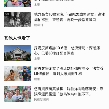
太報
06
地方高官16歲女兒「偷約20歲男網友」遭性
虐拍裸照 警證實：再晚一步恐遭滅口
鏡週刊
其他人也看了
採購疫苗遭詐10.6億 慈濟聲明：深感痛
心、已委託律師配合調查
上報
前恩客變砲友？酒店妹控強押性侵 法官看
LINE傻眼：還叫人家買衛生棉
鏡報
慈濟買疫苗真被騙！沈伯洋開嗆蔣萬安：靠
誤導選民當選「該為陳時中抱不平」
民視新聞網