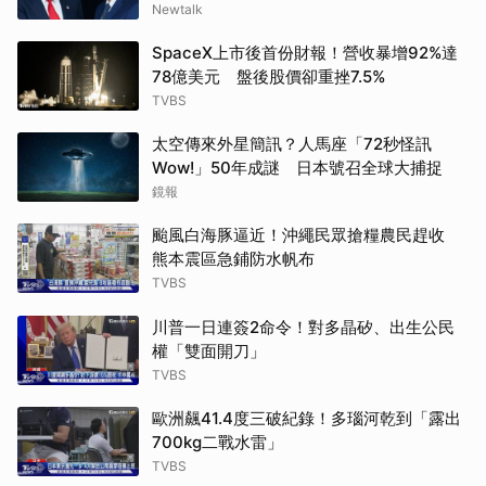
Newtalk
SpaceX上市後首份財報！營收暴增92%達
78億美元 盤後股價卻重挫7.5%
TVBS
太空傳來外星簡訊？人馬座「72秒怪訊
Wow!」50年成謎 日本號召全球大捕捉
鏡報
颱風白海豚逼近！沖繩民眾搶糧農民趕收
熊本震區急鋪防水帆布
TVBS
川普一日連簽2命令！對多晶矽、出生公民
權「雙面開刀」
TVBS
歐洲飆41.4度三破紀錄！多瑙河乾到「露出
700kg二戰水雷」
TVBS