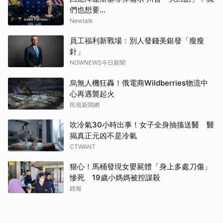
們也想要…
Newtalk
員工福利新戰場：別人發錢美銀發「瘦瘦
針」
NOWNEWS今日新聞
烏無人機狂轟！俄電商Wildberries物流中
心再遇襲起火
民視新聞網
吹冷氣30小時出事！女子全身抽搐送醫 醫
揭真正元凶不是冷氣
CTWANT
狠心！馬桶發現女嬰屍體「身上多處刀傷」
慘死 19歲小媽媽被控謀殺
鏡報