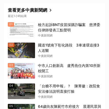
查看更多中廣新聞網
最近1小時結果
01
檢方起訴BNT疫苗採購詐騙案 慈濟委
任律師發表三點聲明
中廣新聞網
02
國道1號南下彰化路段 3車連環追撞3
人送醫
中廣新聞網
03
中市人口創新高 盧秀燕任內第10所新
校開工
中廣新聞網
04
「台糖不用申報」？ 陳菁徽：政院食
安法修法說明直接打臉
中廣新聞網
05
64歲街友陳屍竹市府後方 晨運民眾與