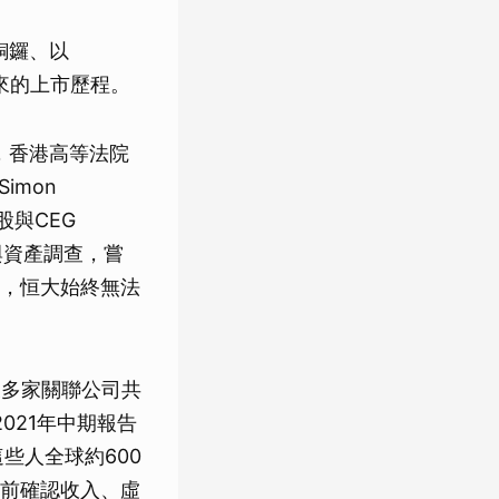
銅鑼、以
年來的上市歷程。
月，香港高等法院
imon
股與CEG
務與資產調查，嘗
，恒大始終無法
及多家關聯公司共
2021年中期報告
些人全球約600
前確認收入、虛