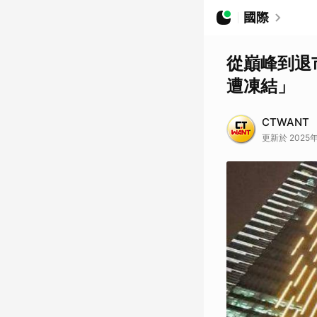
國際
從巔峰到退
遭凍結」
CTWANT
更新於 2025年