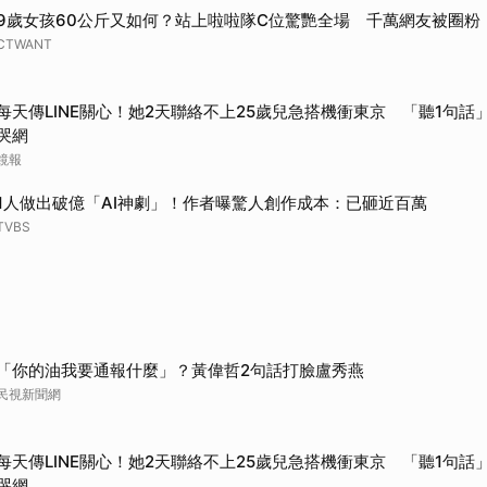
9歲女孩60公斤又如何？站上啦啦隊C位驚艷全場 千萬網友被圈粉
CTWANT
每天傳LINE關心！她2天聯絡不上25歲兒急搭機衝東京 「聽1句話」
哭網
鏡報
1人做出破億「AI神劇」！作者曝驚人創作成本：已砸近百萬
TVBS
「你的油我要通報什麼」？黃偉哲2句話打臉盧秀燕
民視新聞網
每天傳LINE關心！她2天聯絡不上25歲兒急搭機衝東京 「聽1句話」
哭網