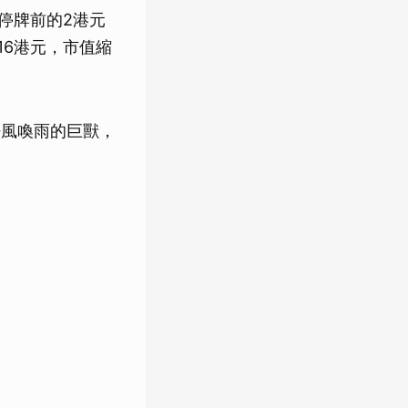
年停牌前的2港元
16港元，市值縮
呼風喚雨的巨獸，