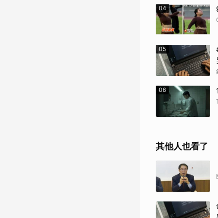
04
05
06
其他人也看了