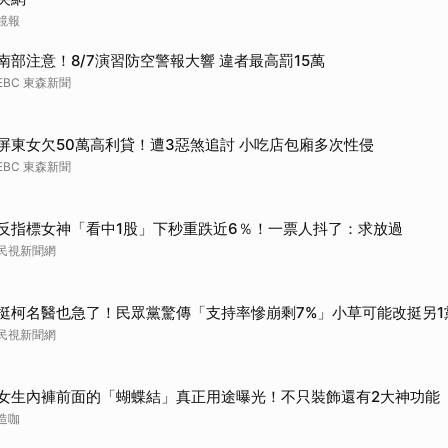
鏡報
南部注意！8/7演習防空警報大響 違者最高罰15萬
EBC 東森新聞
屏東女欠50萬高利貸！遭3惡煞追討 小吃店包廂多次性侵
EBC 東森新聞
反指標女神「看中1股」下秒重跌近6％！一票人抖了：求放過
民視新聞網
挺柯名醫也急了！民眾黨驚傳「支持率慘崩剩7%」小草可能改挺另1
民視新聞網
女生內褲前面的「蝴蝶結」真正用途曝光！不只裝飾還有2大神功能
造咖