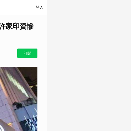
登入
許家印資慘
訂閱