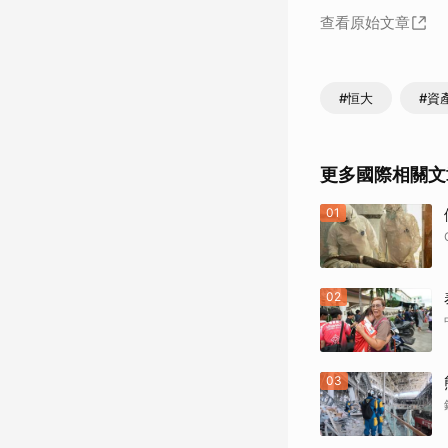
查看原始文章
#恒大
#資
更多國際相關文
01
02
03