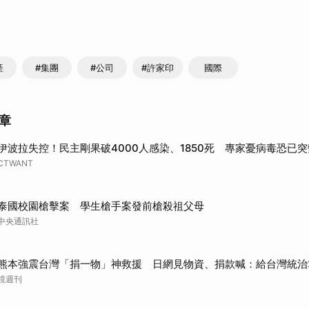
取消
產
#集團
#公司
#許家印
國際
章
伊波拉失控！民主剛果破4000人感染、1850死 專家憂病毒恐已突
CTWANT
泰國校園槍擊案 學生槍手案發前槍殺祖父母
中央通訊社
熊本強震台灣「捐一物」神救援 日網見物資、捐款喊：給台灣統治
鏡週刊