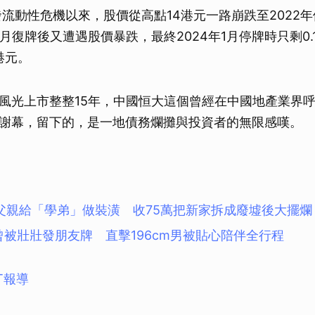
爆發流動性危機以來，股價從高點14港元一路崩跌至2022
8月復牌後又遭遇股價暴跌，最終2024年1月停牌時只剩0.
億港元。
風光上市整整15年，中國恒大這個曾經在中國地產業界
謝幕，留下的，是一地債務爛攤與投資者的無限感嘆。
父親給「學弟」做裝潢 收75萬把新家拆成廢墟後大擺爛
曾被壯壯發朋友牌 直擊196cm男被貼心陪伴全行程
T報導