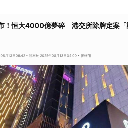
市！恒大4000億夢碎 港交所除牌定案「
08月13日09:42 • 發布於 2025年08月13日04:00 • 廖梓翔