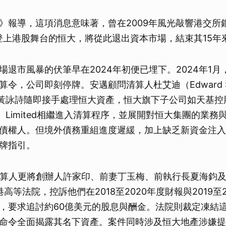
》報導，這項消息意味著，曾在2009年風光敲響港交所
3」登上港股舞台的恒大，將從此退出資本市場，結束其15
場退市風暴的伏筆早在2024年初便已埋下。2024年1
令，公司即刻停牌。安邁顧問清算人杜艾迪（Edward S
n）與黃詠詩隨即接手處理恒大資產，恒大旗下子公司如天基控
（BVI）Limited相繼進入清算程序，並展開對恒大集團的業
債權人。但境外債務重組進度遲緩，加上缺乏新資金注入
牌指引。
，清算人更將創辦人許家印、前妻丁玉梅、前執行長夏海鈞
高等法院，控訴他們在2018至2020年度財報與2019至
，要求追討約60億美元的股息與酬金。法院則裁定凍結這
命令全面揭露其名下資產。案件同時涉及恒大地產涉嫌提