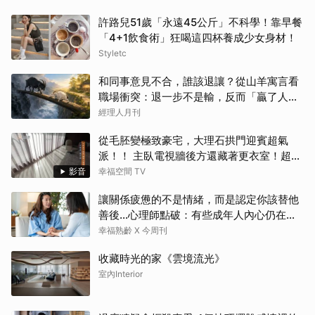
許路兒51歲「永遠45公斤」不科學！靠早餐
「4+1飲食術」狂喝這四杯養成少女身材！
Styletc
和同事意見不合，誰該退讓？從山羊寓言看
職場衝突：退一步不是輸，反而「贏了人
生」
經理人月刊
從毛胚變極致豪宅，大理石拱門迎賓超氣
派！！ 主臥電視牆後方還藏著更衣室！超流
暢「女生夢想空間」大公開！
影音
幸福空間 TV
讓關係疲憊的不是情緒，而是認定你該替他
善後…心理師點破：有些成年人內心仍在等
待「媽媽」安撫
幸福熟齡 X 今周刊
收藏時光的家《雲境流光》
室內Interior