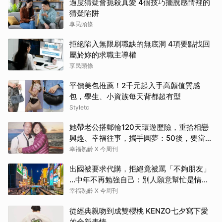
過度猜疑會扼殺真愛 4個技巧擺脫感情裡的
猜疑陷阱
享民頭條
拒絕陷入無限刷職缺的無底洞 4項要點找回
屬於妳的求職主導權
享民頭條
平價美包推薦！2千元起入手高顏值質感
包，學生、小資族每天背都超有型
Styletc
她帶老公搭郵輪120天環遊歷險，重拾相戀
興趣、幸福往事，攜手圓夢：50後，要當懂
生活演員！
幸福熟齡 X 今周刊
出國被要求代購，拒絕竟被罵「不夠朋友」
…中年不再勉強自己：別人願意幫忙是情
分，不是本分
幸福熟齡 X 今周刊
從經典親吻到成雙櫻桃 KENZO七夕寫下愛
的全新表情