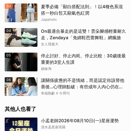
03
夏季必備「顯白搭配法則」！以4種色系混
搭一秒白皙又顯氣色紅潤
Japaholic
04
On最適合暴走的是這雙！雲朵腳感輕量耐久
走，Zendaya「免綁鞋芭蕾舞鞋」網瘋搶
女人我最大
05
停止討好、停止內耗、停止比較：30歲後最
重要的3堂人生課
姊妹淘
06
讓關係疲憊的不是情緒，而是認定你該替他
善後…心理師點破：有些成年人內心仍在等
待「媽媽」安撫
幸福熟齡 X 今周刊
其他人也看了
小孟老師2026年08月10日(一)星座運勢
清水孟星座塔羅