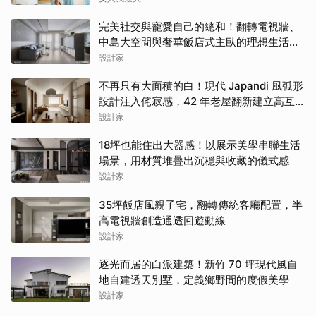
完美社交與寵愛自己的總和！翻轉電視牆、
中島大空間與奢華飯店式主臥的理想生活提
案
設計家
不再只有大面積的白！現代 Japandi 風弧形
設計注入侘寂感，42 年老屋翻新建立高互
動親子日常
設計家
18坪也能住出大器感！以展示美學串聯生活
場景，用材質堆疊出沉穩與收藏的儀式感
設計家
35坪飯店風親子宅，翻轉傳統客廳配置，半
高電視牆創造通透回遊動線
設計家
逐光而居的白派建築！新竹 70 坪現代風自
地自建透天別墅，定義鄉野間的度假美學
設計家