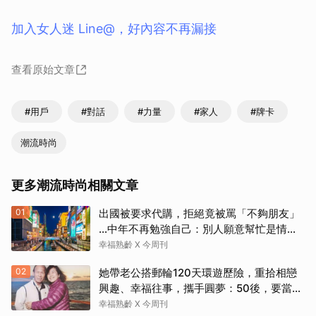
加入女人迷 Line@，好內容不再漏接
查看原始文章
#用戶
#對話
#力量
#家人
#牌卡
潮流時尚
更多潮流時尚相關文章
01
出國被要求代購，拒絕竟被罵「不夠朋友」
…中年不再勉強自己：別人願意幫忙是情
分，不是本分
幸福熟齡 X 今周刊
02
她帶老公搭郵輪120天環遊歷險，重拾相戀
興趣、幸福往事，攜手圓夢：50後，要當懂
取消
生活演員！
幸福熟齡 X 今周刊