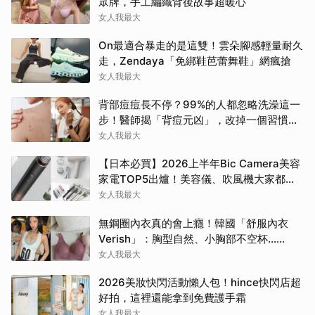
眾牌，手工編織背後故事超暖心
女人我最大
On最適合暴走的是這雙！雲朵腳感輕量耐久
走，Zendaya「免綁鞋芭蕾舞鞋」網瘋搶
女人我最大
背部痘痘長不停？99%的人都忽略洗澡這一
步！醫師揭「背痘元凶」，改掉一個習慣真
的差很多
女人我最大
【日本必買】2026上半年Bic Camera美容
家電TOP5出爐！美容儀、吹風機大家都搶
這幾款
女人我最大
無鋼圈內衣真的會上癮！韓國「舒服內衣
Verish」：胸型自然、小胸部不空杯…
Jennie也包色穿
女人我最大
2026美妝快閃活動懶人包！hince快閃店超
好拍，這裡還能拿到免費護手霜
女人我最大