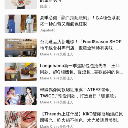
鏡週刊
夏季必備「顯白搭配法則」！以4種色系混
搭一秒白皙又顯氣色紅潤
Japaholic
台北選品店新地標！「FoodSeason SHOP
地平線食材專門店」搜羅全球稀有美味，料
理控必朝聖
Marie Claire美麗佳人
Longchamp新一季焦點包包搶先看：王菲
同款、超Q相機包、提燈包…喜歡藝術的你
還會愛上這款
Marie Claire美麗佳人
韓國偶像同款腮紅推薦！ATEEZ崔傘、
TWICE子瑜愛用款，打造夏日「曬傷妝」
Marie Claire美麗佳人
【Threads上紅什麼】KIKO雙頭唇釉爆紅原
因曝光，吃火鍋不掉色、水光玻璃唇美到犯
規
Marie Claire美麗佳人