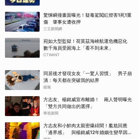
驚悚瞬撞畫面曝光！疑毒駕闖紅燈害1死1重
傷 肇事女遭收押
三立新聞網
宛如大型監獄！荷莫茲海峽航運危機惡化
數千海員受困海上「看不到未來」
CTWANT
同居後才發現女友「一驚人習慣」 男子崩
潰：每天都在突破我的結界
鏡報
方志友、楊銘威宣布離婚！ 兩人聲明曝光
「雙方共同做出的選擇」
華視新聞
方志友和小鮮肉太親密爆緋聞！尷尬回應
「邊界感」 與楊銘威12年婚姻生變早因