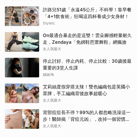
許路兒51歲「永遠45公斤」不科學！靠早餐
「4+1飲食術」狂喝這四杯養成少女身材！
Styletc
On最適合暴走的是這雙！雲朵腳感輕量耐久
走，Zendaya「免綁鞋芭蕾舞鞋」網瘋搶
女人我最大
停止討好、停止內耗、停止比較：30歲後最
重要的3堂人生課
姊妹淘
艾莉絲度假穿搭太辣！雙色編織包是英國小
眾牌，手工編織背後故事超暖心
女人我最大
背部痘痘長不停？99%的人都忽略洗澡這一
步！醫師揭「背痘元凶」，改掉一個習慣真
的差很多
女人我最大