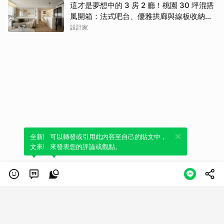
這才是夢想中的 3 房 2 廳！桃園 30 坪混搭
風開箱：法式吧台、優雅拱廊與線板收納讓
人美到不想出門
設計家
全新體驗！一鍵引用此內容，透過發布貼
可以轉發或引用此內容至自己的貼文中，
文來輕鬆表達個人立場。
來發表您的評論或觀點。
類別
服務條款
隱私權政策
服務聲明
© LINE Plus Corporation