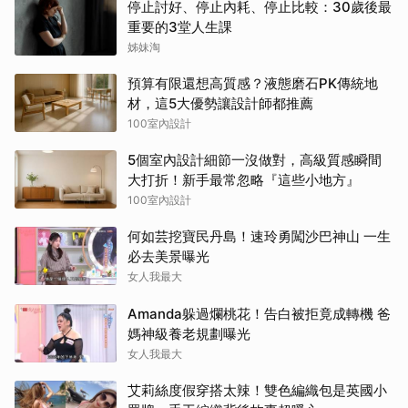
停止討好、停止內耗、停止比較：30歲後最
重要的3堂人生課
姊妹淘
預算有限還想高質感？液態磨石PK傳統地
材，這5大優勢讓設計師都推薦
100室內設計
5個室內設計細節一沒做對，高級質感瞬間
大打折！新手最常忽略『這些小地方』
100室內設計
何如芸挖寶民丹島！速玲勇闖沙巴神山 一生
必去美景曝光
女人我最大
Amanda躲過爛桃花！告白被拒竟成轉機 爸
媽神級養老規劃曝光
女人我最大
艾莉絲度假穿搭太辣！雙色編織包是英國小