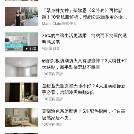
「緊身褲女神」孫娜恩《金特務》再掀話
題！10套私服解析，韓網公認最耐看的女友
感穿搭
Marie Claire美麗佳人
75%的白讓生活更溫柔，簡約而不簡單的透
明感居宅
影音
設計家影音
矽酸鈣板防潮防火真有那麼神？3大特性+2
大缺點，新手裝修選材不踩雷
100室內設計
選錯遮光窗簾整天睡不好？4大選購細節新
手必看，房間漆黑率翻3倍
100室內設計
莫蘭迪色系怎麼選？5步配色指南，打造高
級感家居不失手
100室內設計