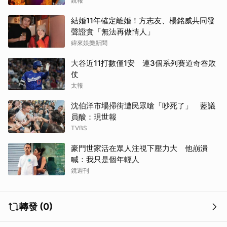
「這問題」洩端倪
鏡報
結婚11年確定離婚！方志友、楊銘威共同發
聲證實「無法再做情人」
緯來娛樂新聞
大谷近11打數僅1安 連3個系列賽道奇吞敗
仗
太報
沈伯洋市場掃街遭民眾嗆「吵死了」 藍議
員酸：現世報
TVBS
豪門世家活在眾人注視下壓力大 他崩潰
喊：我只是個年輕人
鏡週刊
轉發 (0)