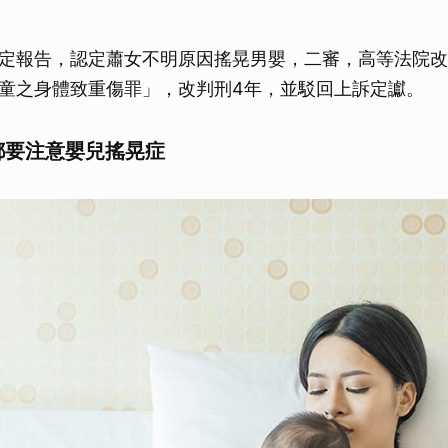
定報告，認定蕭女不明原因搖晃男嬰，二審，高等法院改
童之身體致重傷罪」，改判刑4年，並駁回上訴定讞。
都要注意嬰兒搖晃症