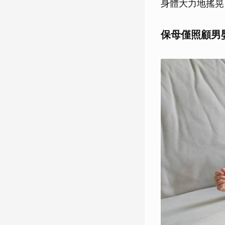
身體大力地搖晃
保母僅照顧男