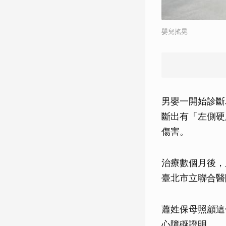
嬰兒搖晃
男嬰一開始診斷
斷出有「左側硬
傷害。
治療數個月後，
臺北市立聯合醫
蕭姓保母照顧這
心障礙證明。