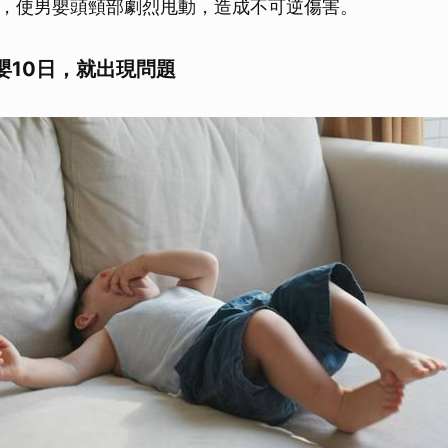
，使男嬰頭頸部劇烈甩動，造成不可逆傷害。
嬰10日，就出現問題