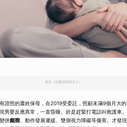
廣告（請繼續閱讀本文）
有證照的蕭姓保母，在2019受委託，照顧未滿9個月大
現男嬰反應異常，一直昏睡。於是趕緊打電話叫救護車。
變併
癲癇
、動作發展遲緩、雙側視力障礙等傷害。才發現