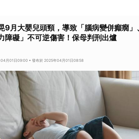
晃9月大嬰兒頭頸，導致「腦病變併癲癇」
力障礙」不可逆傷害！保母判刑出爐
04月01日09:00 • 發布於 2025年04月01日08:58