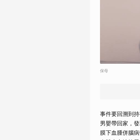
保母
事件要回溯到持
男嬰帶回家，發
膜下血腫併腦病