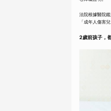
法院根據醫院鑑
「成年人傷害兒
2
歲前孩子，