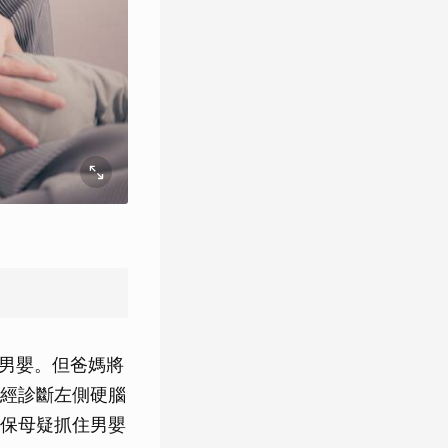
的男嬰。但爸媽將
經診斷左側硬腦
保母疑抓住男嬰