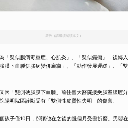
取消
廣告（請繼續閱讀本文）
為「疑似腸病毒重症、心肌炎」、「疑似癲癇」，後轉入
腦膜下血腫併腦病變併癲癇」、「動作發展遲緩」、「雙
又因「雙側硬腦膜下血腫」前往臺大醫院接受腦室腹腔分
院陽明院區診斷受有「雙側性皮質性失明」的傷害。
個孩子僅10日，卻讓他在之後的幾個月受盡折磨。男嬰在