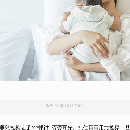
廣告（請繼續閱讀本文）
嬰兒搖晃症呢？排除打寶寶耳光、抓住寶寶用力搖晃，甚