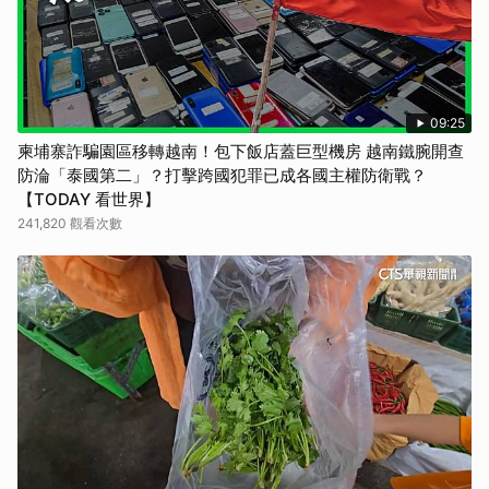
09:25
柬埔寨詐騙園區移轉越南！包下飯店蓋巨型機房 越南鐵腕開查
防淪「泰國第二」？打擊跨國犯罪已成各國主權防衛戰？
【TODAY 看世界】
241,820 觀看次數