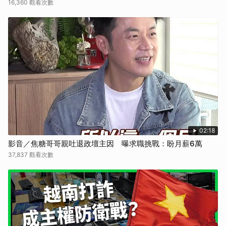
16,360 觀看次數
02:18
影音／焦糖哥哥親吐退政壇主因 曝求職挑戰：盼月薪6萬
37,837 觀看次數