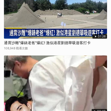
取消
01:26
通霄沙雕"爆錶老爸"爆紅! 激似港星劉德華吸遊客打卡
108,948 觀看次數