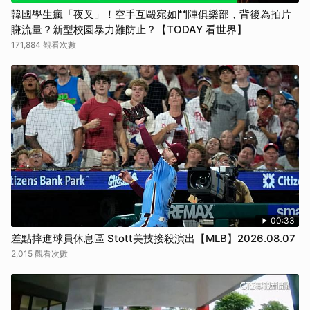
韓國學生瘋「夜叉」！空手互毆宛如鬥陣俱樂部，背後為拍片
賺流量？新型校園暴力難防止？【TODAY 看世界】
171,884 觀看次數
00:33
差點摔進球員休息區 Stott美技接殺演出【MLB】2026.08.07
2,015 觀看次數