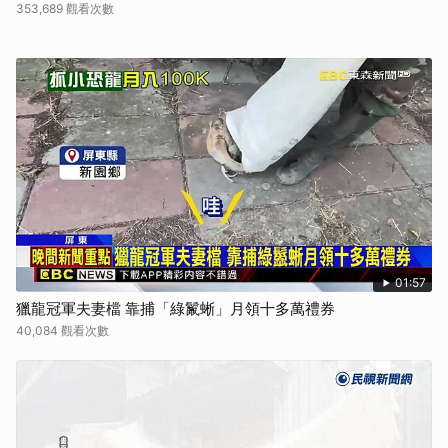
353,689 觀看次數
01:57
獵龍冠軍夫妻檔 靠捕「綠鬣蜥」月領十多萬禮券
40,084 觀看次數