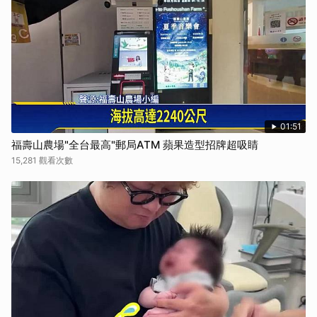
01:51
福壽山農場"全台最高"郵局ATM 蘋果造型招牌超吸睛
15,281 觀看次數