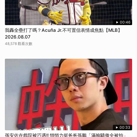
00:46
我轟全壘打了嗎？Acuña Jr.不可置信表情成焦點【MLB】
2026.08.07
48,578 觀看次數
00:33
孫安佐在戲院被巧遇!! 悄悄力挺爸爸孫鵬「滿臉驕傲全被拍」