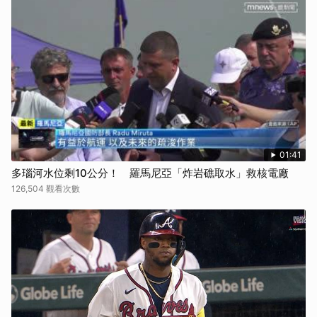
01:41
多瑙河水位剩10公分！ 羅馬尼亞「炸岩礁取水」救核電廠
126,504 觀看次數