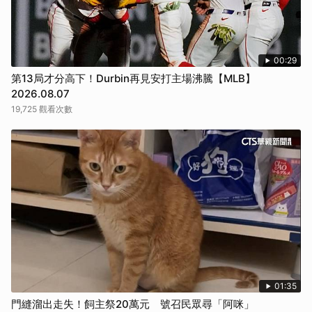
00:29
第13局才分高下！Durbin再見安打主場沸騰【MLB】
2026.08.07
19,725 觀看次數
01:35
門縫溜出走失！飼主祭20萬元 號召民眾尋「阿咪」