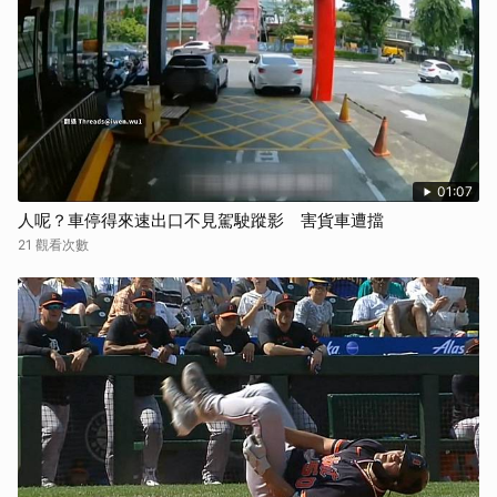
01:07
人呢？車停得來速出口不見駕駛蹤影 害貨車遭擋
21 觀看次數