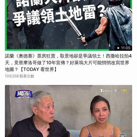
11:05
諾蘭《奧德賽》票房狂賣，取景地卻是爭議領土！西撒哈拉拍4
天，竟替摩洛哥做了10年宣傳？好萊塢大片可能悄悄改寫世界
地圖？【TODAY 看世界】
109,558 觀看次數