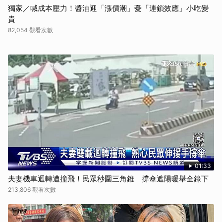
獨家／喊成本壓力！醬油迎「漲價潮」憂「連鎖效應」小吃變
貴
82,054 觀看次數
01:33
夫妻機車迴轉遭撞飛！民眾秒圍三角錐 撐傘遮陽暖舉全錄下
213,806 觀看次數