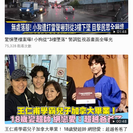
01:48
驚悚墜樓案曝! 小狗從"3樓墜落" 警調監視器畫面全曝光
75,328 觀看次數
00:48
王仁甫學霸兒子加拿大畢業！ 18歲變超帥 網戀愛：超越爸爸了