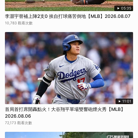
05:35
李灝宇替補上陣2支0 挨自打球痛苦倒地【MLB】2026.08.07
10,783 觀看次數
11:01
首局首打席開轟點火！大谷翔平單場雙響砲煙火秀【MLB】
2026.08.06
72,173 觀看次數