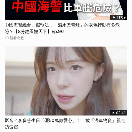
11:09
中國海警繞台、假執法，「溫水煮青蛙」的灰色行動有多危
險？【8分鐘看懂天下】Ep.96
10 觀看次數
02:41
影音／李多慧生日「砸50萬做愛心」！ 載「滿車物資」親走
訪偏鄉