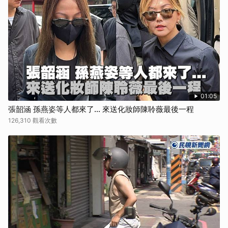
01:05
張韶涵 孫燕姿等人都來了... 來送化妝師陳聆薇最後一程
126,310 觀看次數