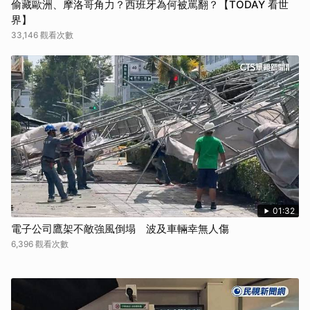
偷藏歐洲、摩洛哥角力？西班牙為何被罵翻？【TODAY 看世
界】
33,146 觀看次數
01:32
電子公司鷹架不敵強風倒塌 波及車輛幸無人傷
6,396 觀看次數