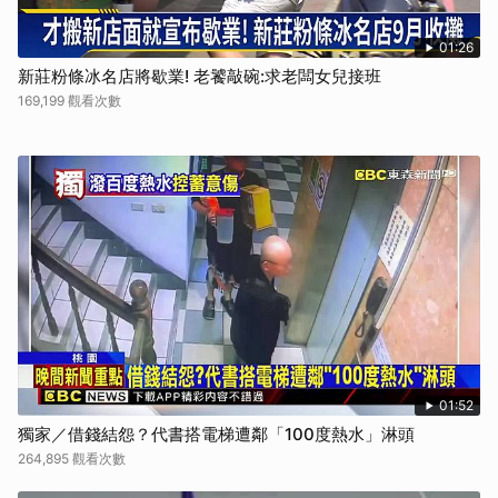
01:26
新莊粉條冰名店將歇業! 老饕敲碗:求老闆女兒接班
169,199 觀看次數
01:52
獨家／借錢結怨？代書搭電梯遭鄰「100度熱水」淋頭
264,895 觀看次數