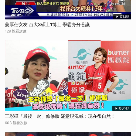
01:55
姜厚任女友 台大3碩士1博士 學霸身分惹議
129 觀看次數
00:47
王彩樺「最後一次」修修臉 滿意現況喊：現在很自然！
603 觀看次數