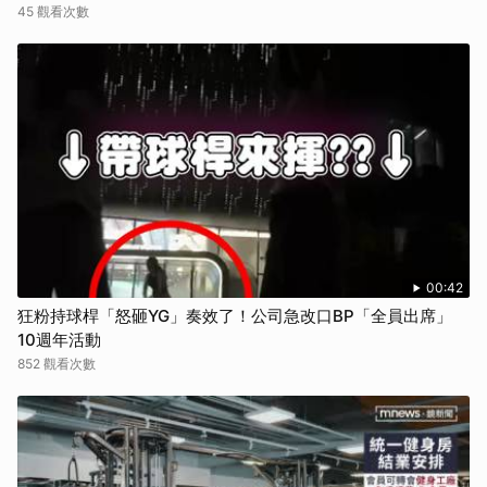
45 觀看次數
00:42
狂粉持球桿「怒砸YG」奏效了！公司急改口BP「全員出席」
10週年活動
852 觀看次數