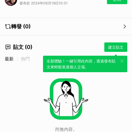
發布於 2024年06月19日10:31
金曲獎精華影音、最新報導 👉🏻
由此去
🎶金曲35 得獎歌單 👉🏻
由此去
🏆免費兌換序號 設定入圍歌曲為LINE鈴聲 👉🏻
由此去
轉發 (0)
貼文 (0)
建立貼文
最新
熱門
全新體驗！一鍵引用此內容，透過發布貼
文來輕鬆表達個人立場。
尚無內容。