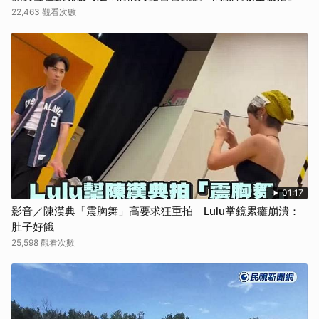
22,463 觀看次數
01:17
影音／陳漢典「震胸舞」高要求狂重拍 Lulu掌鏡累癱崩潰：
肚子好餓
25,598 觀看次數