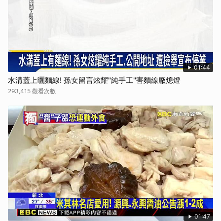
01:44
水溝蓋上曬麵線! 孫女留言炫耀"純手工"害麵線廠熄燈
293,415 觀看次數
01:47