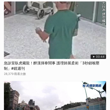
00:44
急診室臥虎藏龍！醉漢揮拳鬧事 護理師展柔術「3秒鎖喉壓
制」#鏡週刊
28,379 觀看次數