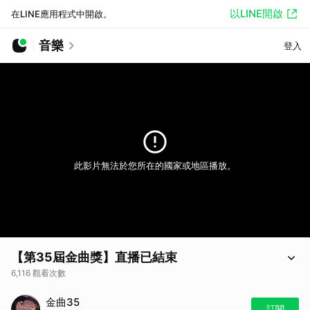
以LINE開啟
在LINE應用程式中開啟。
音樂
登入
此影片無法於您所在的國家或地區播放。
【第35屆金曲獎】直播已結束
6,116 觀看次數
【第35屆金曲獎】直播已結束，謝謝觀看！
金曲35
完整得獎名單 👉🏻
由此去
訂閱