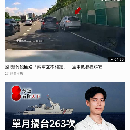
01:38
國1新竹段匝道「兩車互不相讓」 逼車致擦撞壅塞
27 觀看次數