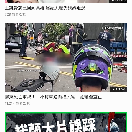
00:48
王凱骨灰已回到高雄 經紀人曝光媽媽近況
729 觀看次數
01:24
屏東死亡車禍！ 小貨車逆向撞民宅 駕駛傷重亡
11,214 觀看次數