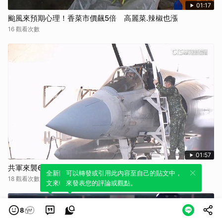
01:17
颱風來預期心理！香菜市價飆5倍 高麗菜.辣椒也漲
16 觀看次數
01:57
共軍來襲6分鐘內起飛！ 幻象2000裝掛魔法.雲母飛彈
全新體驗！一鍵引用此內容，透過發布貼
可以轉發或引用此內容至自己的貼文中，
18 觀看次數
文來輕鬆表達個人立場。
來發表您的評論或觀點。
8