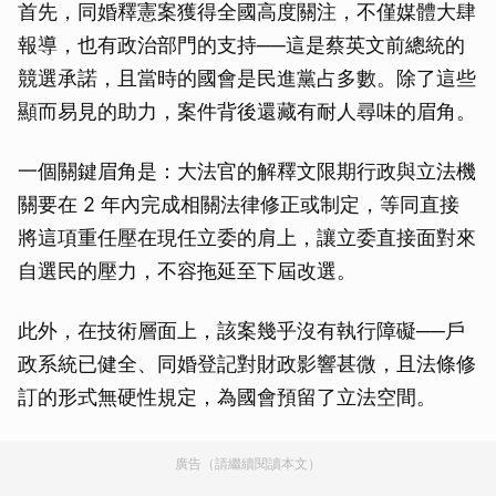
首先，同婚釋憲案獲得全國高度關注，不僅媒體大肆
報導，也有政治部門的支持──這是蔡英文前總統的
競選承諾，且當時的國會是民進黨占多數。除了這些
顯而易見的助力，案件背後還藏有耐人尋味的眉角。
一個關鍵眉角是：大法官的解釋文限期行政與立法機
關要在 2 年內完成相關法律修正或制定，等同直接
將這項重任壓在現任立委的肩上，讓立委直接面對來
自選民的壓力，不容拖延至下屆改選。
此外，在技術層面上，該案幾乎沒有執行障礙──戶
政系統已健全、同婚登記對財政影響甚微，且法條修
訂的形式無硬性規定，為國會預留了立法空間。
廣告（請繼續閱讀本文）