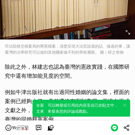
司法院移交檔案局的釋憲檔案，清楚呈現大法官說過的話、做過的事，讓
臺灣的法學研究可以做到其他國家做不到的學術層面。 圖｜研之有物
除此之外，林建志也認為臺灣的憲政實踐，在國際研
究中還有增加能見度的空間。
例如牛津出版社就有出過同性婚姻的論文集，裡面的
案例已經夠少了，竟然還沒有寫到臺灣。不過在正式
全新體驗！一鍵引用此內容，透過發布貼
可以轉發或引用此內容至自己的貼文中，
文獻之外，其實已有亞洲其他國家的法院，開始引用
文來輕鬆表達個人立場。
來發表您的評論或觀點。
臺灣的同婚釋憲案例。
11