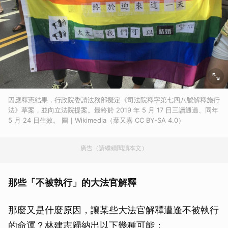
因應釋憲結果，行政院委請法務部擬定《司法院釋字第七四八號解釋施行
法》草案，並向立法院提案。最終於 2019 年 5 月 17 日三讀通過、同年
5 月 24 日生效。 圖｜Wikimedia（葉又嘉 CC BY-SA 4.0）
廣告（請繼續閱讀本文）
那些「不被執行」的大法官解釋
那麼又是什麼原因，讓某些大法官解釋遭逢不被執行
的命運？林建志歸納出以下幾種可能：