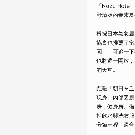
「Nozo H
野清爽的春末夏
根據日本氣象廳
協會也推薦了當
園」，可追一下
也將逐一開放，
的天堂。
距離「朝日ヶ丘
現身。內部因應
房，健身房、備有
括飲水與洗衣服
分鐘車程，適合