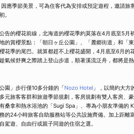
otel」因應季節美景，可為住客代為安排或預定遊程，邀請
初。
公告的櫻花前線，北海道的櫻花季約莫落在4月底至5月
地的賞櫻景點：「朝日ヶ丘公園」、「麓郷街道」和「東
櫻花季的尾巴。就算都趕不上櫻花盛開，4月底至6月的
趁氣候舒爽之際踏上登山步道，順著溪流泛舟，都將是熱
公園」步行僅10多分鐘的「
Nozo Hotel
」，以簡約大方
多元旅客客群和旅遊季節規劃，客房規劃有雙人客房、豪
桑拿和熱水浴池的「Sugi Spa」、專為小朋友準備的 Kid
務的24小時旅客自助服務站等公共設施齊備。加上距離富
自駕遊、自由行或親子同遊的住宿之選。