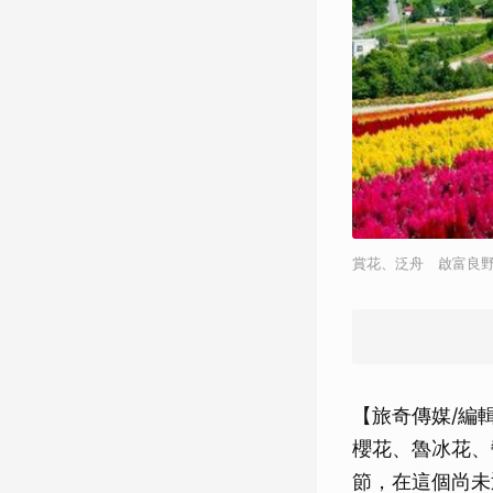
賞花、泛舟 啟富良野悠閒
【旅奇傳媒/編
櫻花、魯冰花、
節，在這個尚未