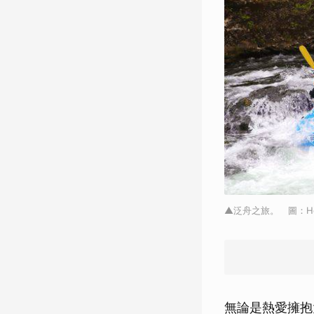
▲泛舟之旅。 圖：Heav
無論是熱愛擁抱