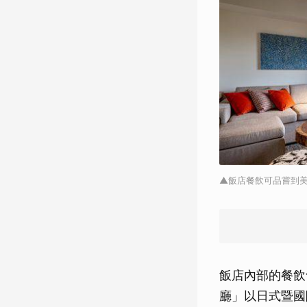
▲飯店餐飲可品嘗到美瑛
飯店內部的餐飲食
廳」以日式暨國