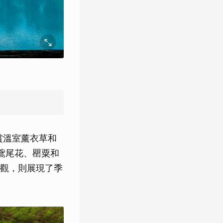
欣賞溫室薰衣草和
鳶尾花、罌粟和
觀，則展現了季