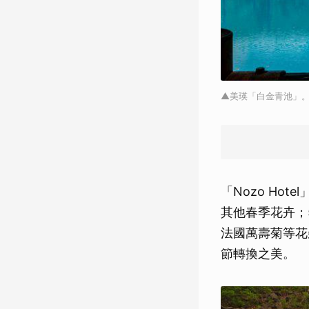
▲美瑛「白金青池」。 圖：
「Nozo H
其他春季花卉；
法國萬壽菊等花
節轉換之美。