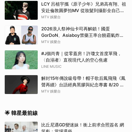
LCY 呂植宇攜《原子少年》兄弟高有翔、祖
安赴倫敦圓夢拍MV 從妝髮到攝影全自己
來！
MTV 娛樂台
2026浪人祭神仙卡司再解鎖！國蛋
GorDoN、Asiaboy禁藥王率台饒霸氣炸翻
府城 11 月安平重磅開躁！
MTV 娛樂台
#J個尚青｜從零蓋房！許瓊文首度單飛，
〈自溺者〉直視現代人的空心焦慮
LINE MUSIC
解封15年傳說級母帶！帽子歌后鳳飛飛《鳳
聲再續》台語經典黑膠與紀念專書 8/20 珍
藏預購
MTV 娛樂台
🌟 韓星最前線
比丘尼遇GD變迷妹！衝上前求合照簽名 網
笑虧：當場還俗