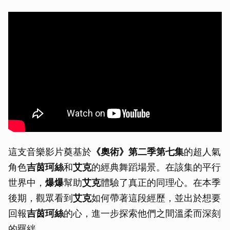
這支音樂影片奠基於
《奧術》第二季第七集
的超人氣
角色
吉茵珂絲
和
艾克
的經典舞蹈場景。在該集的平行
世界中，
爆爆
幫助
艾克
體驗了真正的同理心。在本季
後期，觀眾看到
艾克
如何帶著這段經歷，並出於想要
回報
吉茵珂絲
的心，進一步探索他們之間溫柔而深刻
的羈絆。