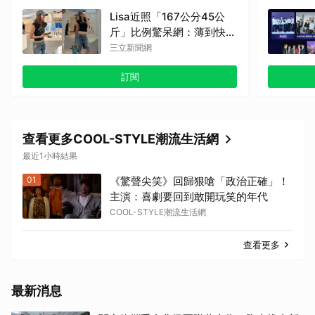
Lisa近照「167公分45公
斤」比例驚呆網：薄到快消
失
三立新聞網
訂閱
查看更多COOL-STYLE潮流生活網
最近1小時結果
01
《驚聲尖笑》回歸狠嗆「政治正確」！
主演：喜劇要回到敢開玩笑的年代
COOL-STYLE潮流生活網
查看更多
最新消息