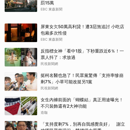
罰15萬
EBC 東森新聞
屏東女欠50萬高利貸！遭3惡煞追討 小吃店
包廂多次性侵
EBC 東森新聞
反指標女神「看中1股」下秒重跌近6％！一
票人抖了：求放過
民視新聞網
挺柯名醫也急了！民眾黨驚傳「支持率慘崩
剩7%」小草可能改挺另1黨
民視新聞網
女生內褲前面的「蝴蝶結」真正用途曝光！
不只裝飾還有2大神功能
造咖
「支持度剩7%，別再自我感覺良好」 謝立