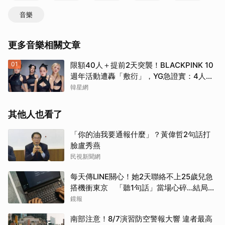
音樂
更多音樂相關文章
01
限額40人＋提前2天突襲！BLACKPINK 10
週年活動遭轟「敷衍」，YG急證實：4人確
定完全體出席
韓星網
其他人也看了
「你的油我要通報什麼」？黃偉哲2句話打
臉盧秀燕
民視新聞網
每天傳LINE關心！她2天聯絡不上25歲兒急
搭機衝東京 「聽1句話」當場心碎...結局看
哭網
鏡報
南部注意！8/7演習防空警報大響 違者最高