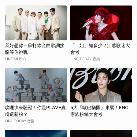
我好想你～蘇打綠金曲歌詞接
「二姐」知多少？江蕙歌迷大
龍等你挑戰
會考
LINE MUSIC
LINE TODAY 音樂
噗哩快來驗證！你是PLAVE真
5大「歐巴樂團」來襲！FNC
粉還新粉？
家族粉絲大會考
LINE TODAY 音樂