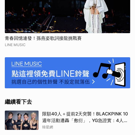
青春回憶連發！孫燕姿歌詞接龍挑戰賽
LINE MUSIC
繼續看下去
限額40人＋提前2天突襲！BLACKPINK 10
週年活動遭轟「敷衍」，YG急證實：4人確
定完全體出席
韓星網