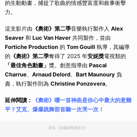
的生動動畫，捕捉了歌曲的情感豐富度和敘事衝擊
力。
這支影片由
《奧術》第二季
音樂執行製作人
Alex
Seaver
和
Luc Van Haver
共同製作，並由
Fortiche Production
的
Tom Gouill
執導，其編導
的
《奧術》第二季
奪得了 2025 年
安妮獎
電視類的
「最佳角色動畫」
獎。創意指導由
Pascal
Charrue
、
Arnaud Delord
、
Bart Maunoury
負
責，執行製作則為
Christine Ponzevera
。
延伸閱讀：
《奧術》哪一首神曲是你心中最大的意難
平？艾克、爆爆跳舞那首聽一次哭一次！
廣告（請繼續閱讀本文）