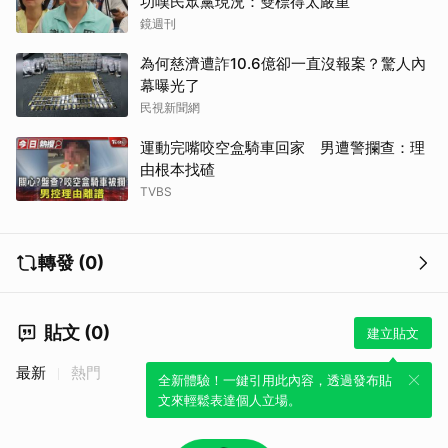
功嘆民眾黨現況：雙標得太嚴重
鏡週刊
為何慈濟遭詐10.6億卻一直沒報案？驚人內
幕曝光了
民視新聞網
運動完嘴咬空盒騎車回家 男遭警攔查：理
由根本找碴
TVBS
轉發 (0)
貼文 (0)
建立貼文
最新
熱門
全新體驗！一鍵引用此內容，透過發布貼
文來輕鬆表達個人立場。