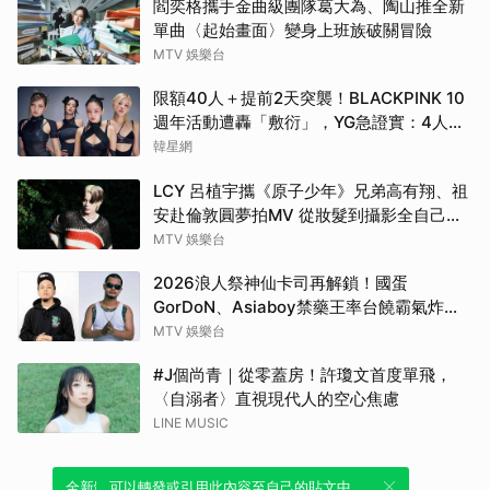
閻奕格攜手金曲級團隊葛大為、陶山推全新
單曲〈起始畫面〉變身上班族破關冒險
MTV 娛樂台
限額40人＋提前2天突襲！BLACKPINK 10
週年活動遭轟「敷衍」，YG急證實：4人確
定完全體出席
韓星網
LCY 呂植宇攜《原子少年》兄弟高有翔、祖
安赴倫敦圓夢拍MV 從妝髮到攝影全自己
來！
MTV 娛樂台
2026浪人祭神仙卡司再解鎖！國蛋
GorDoN、Asiaboy禁藥王率台饒霸氣炸翻
府城 11 月安平重磅開躁！
MTV 娛樂台
#J個尚青｜從零蓋房！許瓊文首度單飛，
〈自溺者〉直視現代人的空心焦慮
LINE MUSIC
全新體驗！一鍵引用此內容，透過發布貼
可以轉發或引用此內容至自己的貼文中，