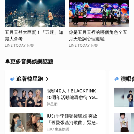
五月天登大巨蛋！「五迷」知
你是五月天裡的哪個角色？五
識大會考
月天歌詞心理測驗
LINE TODAY 音樂
LINE TODAY 音樂
🔔更多音樂娛樂話題
追著韓星跑
演唱
限額40人！BLACKPINK
10週年活動遭轟敷衍 YG急
回應
韓星網
IU分手李鍾碩後曬照 突放
「舊愛張基河歌曲」緊急刪
除了
EBC 東森娛樂