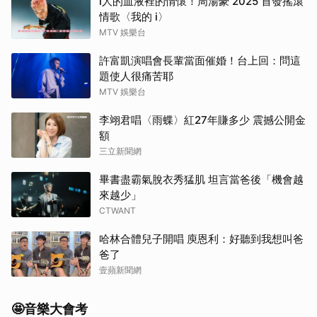
i人的血液裡的情懷！周湯豪 2025 首發搖滾
情歌〈我的 i〉
MTV 娛樂台
許富凱演唱會長輩當面催婚！台上回：問這
題使人很痛苦耶
MTV 娛樂台
李翊君唱〈雨蝶〉紅27年賺多少 震撼公開金
額
三立新聞網
畢書盡霸氣脫衣秀猛肌 坦言當爸後「機會越
來越少」
CTWANT
哈林合體兒子開唱 庾恩利：好聽到我想叫爸
爸了
壹蘋新聞網
🤩音樂大會考