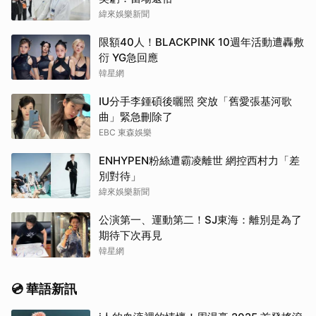
緯來娛樂新聞
限額40人！BLACKPINK 10週年活動遭轟敷
衍 YG急回應
韓星網
IU分手李鍾碩後曬照 突放「舊愛張基河歌
曲」緊急刪除了
EBC 東森娛樂
ENHYPEN粉絲遭霸凌離世 網控西村力「差
別對待」
緯來娛樂新聞
公演第一、運動第二！SJ東海：離別是為了
期待下次再見
韓星網
💿 華語新訊