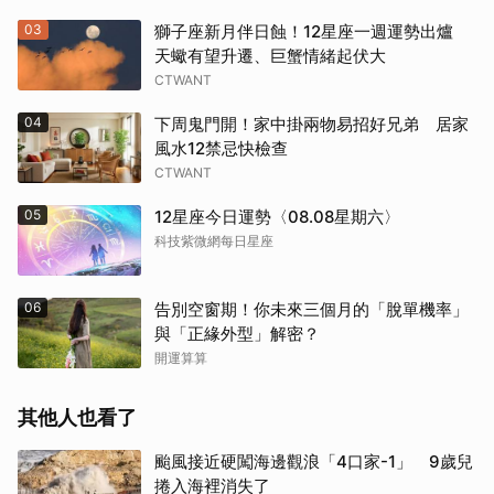
03
獅子座新月伴日蝕！12星座一週運勢出爐
天蠍有望升遷、巨蟹情緒起伏大
CTWANT
04
下周鬼門開！家中掛兩物易招好兄弟 居家
風水12禁忌快檢查
CTWANT
05
12星座今日運勢〈08.08星期六〉
科技紫微網每日星座
06
告別空窗期！你未來三個月的「脫單機率」
與「正緣外型」解密？
開運算算
其他人也看了
颱風接近硬闖海邊觀浪「4口家-1」 9歲兒
捲入海裡消失了