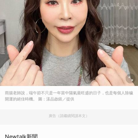
雨揚老師說，端午節不只是一年當中陽氣最旺盛的日子，也是每個人除穢
開運的絕佳時機。 圖：漾品啟鎂／提供
廣告（請繼續閱讀本文）
Newtalk新聞