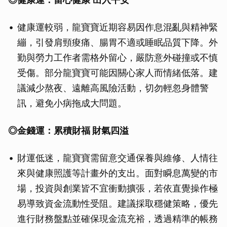
健康運較弱，龍寶寶近期容易因作息混亂與精神緊
繃，引發肩頸痠痛、腸胃不適或睡眠品質下降。外
勤與勞力工作者需格外留心，嚴防意外碰撞或不慎
受傷。部分龍寶寶可能因關心家人而情緒低落。建
議減少熬夜、遠離高風險活動，切勿輕忽身體警
訊，避免小病拖成大問題。
◎
金錢運：
累積財福 財氣四溢
財運低迷，龍寶寶需留意交通保養與維修、人情往
來與健康照護等計畫外的支出。面對瞬息萬變的市
場，投資與創業皆不宜衝動擴張，若依直覺操作極
易導致資金流動性受阻。建議採取穩健策略，優先
進行財務盤點並確保現金流充裕，透過精準的帳務