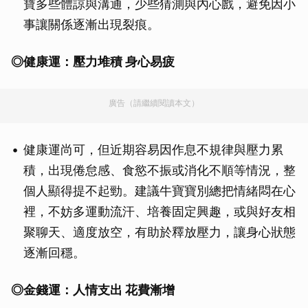
寶多些體諒與溝通，少些猜測與內心戲，避免因小
事讓關係逐漸出現裂痕。
◎
健康運：壓力堆積 身心易疲
廣告（請繼續閱讀本文）
健康運尚可，但近期容易因作息不規律與壓力累
積，出現倦怠感、食慾不振或消化不順等情況，整
個人顯得提不起勁。建議牛寶寶別總把情緒悶在心
裡，不妨多運動流汗、培養固定興趣，或與好友相
聚聊天、適度放空，有助於釋放壓力，讓身心狀態
逐漸回穩。
◎
金錢運：人情支出 花費漸增