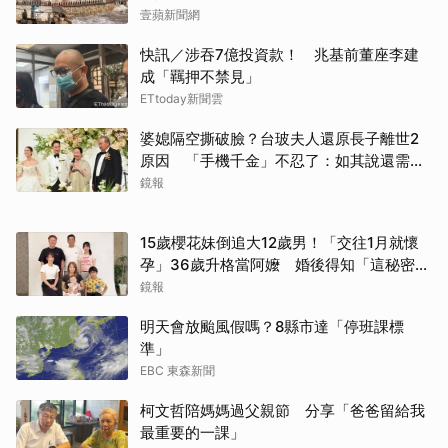
壹蘋新聞網
快訊／涉吞7億投資款！ 兆基前董座李建
成「羈押不禁見」
ETtoday新聞雲
婆媳隔空撕破臉？台玻夫人還原長子離世2
原因 「手機千金」不忍了：如其說還需要
離開嗎？
鏡報
15歲櫻花妹倒追大12歲男！「交往1月就懷
孕」36歲升格當阿嬤 婚後得知「這秘密」
傻眼了
鏡報
明天會放颱風假嗎？8縣市達「停班課標
準」
EBC 東森新聞
柯文哲陪媽媽過父親節 分享「爸爸留給我
最重要的一課」