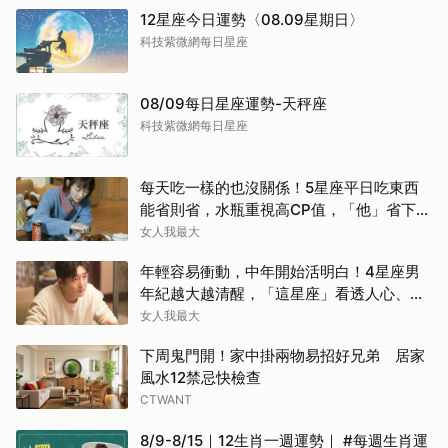
12星座今日運勢〈08.09星期日〉
科技紫微網每日星座
08/09每日星座運勢-天秤座
科技紫微網每日星座
每天吃一樣的也沒關係！5星座平日吃東西
能省則省，水瓶重視高CP值，「他」省下來
吃大餐
女人我最大
年輕容易衝動，中年開始活明白！4星座男
年紀越大越清醒，「這星座」看透人心、不
再討好任何人
女人我最大
下周鬼門開！家中掛兩物易招好兄弟 居家
風水12禁忌快檢查
CTWANT
8/9-8/15｜12生肖一週運勢｜ #每週生肖運