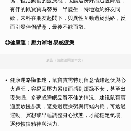
愫，但活動後的疲憊感，也讓這份好感迅速降溫；
有伴的鼠寶寶為替另一半慶生，特地邀約好友同
歡，未料在朋友起鬨下，與異性互動過於熱絡，反
而引發伴侶醋意，最後不歡而散。
◎
健康運：壓力漸增 易感疲憊
廣告（請繼續閱讀本文）
健康運略顯低迷，鼠寶寶需特別留意情緒起伏與心
火過旺，容易因壓力累積而感到煩躁不安，甚至出
現失眠、多夢或睡眠品質不佳的情況。建議鼠寶寶
適度放慢步調，避免過度操勞與情緒內耗，可透過
運動、冥想或早睡調整身心狀態，才能穩定氣場、
逐步恢復精神與活力。