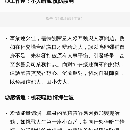
◎
工作運：小人暗藏 慎防誤判
廣告（請繼續閱讀本文）
事業運欠佳，需特別留意人際互動與人事問題。例
如在社交場合結識口才辨給之人，誤以為能彌補自
身不足，未料卻打破原有人事平衡、引發紛爭，甚
至影響公司業務推展。面對外在接踵而來的挑戰，
建議鼠寶寶焚香靜心、沉著應對，切勿自亂陣腳，
以免誤信他人、因小失大。
◎
感情運：桃花暗動 情海生波
愛情能量偏弱，單身的鼠寶寶容易因參加興趣活
動，如挑戰人生第一座小百岳，對同行夥伴暗生情