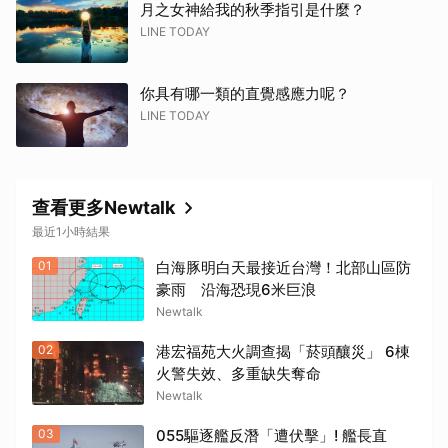
月之女神給我的秋季指引是什麼？
LINE TODAY
你具有哪一類的直覺感應力呢？
LINE TODAY
查看更多Newtalk
最近1小時結果
01
白海豚明白天最接近台灣！北部山區防
豪雨 沿海恐現6米巨浪
Newtalk
02
港宏福苑大火調查揭「菸頭釀災」 6棟
火警失效、多重缺失奪命
Newtalk
03
055驅逐艦反潛「遭伏擊」! 艦長直