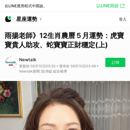
以LINE開啟
在LINE應用程式中開啟。
星座運勢
登入
雨揚老師》12生肖農曆５月運勢：虎寶
寶貴人助攻、蛇寶寶正財穩定(上)
Newtalk
訂閱
更新於 06月10日05:35 • 發布於 06月10日03:48 •
Newtalk新聞 |彭沛緹 綜合報導