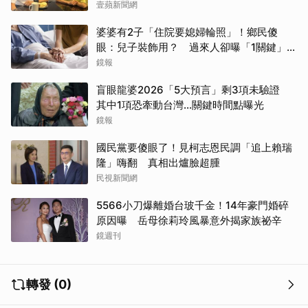
壹蘋新聞網
婆婆有2子「住院要媳婦輪照」！鄉民傻
眼：兒子裝飾用？ 過來人卻曝「1關鍵」才
做決定
鏡報
盲眼龍婆2026「5大預言」剩3項未驗證
其中1項恐牽動台灣...關鍵時間點曝光
鏡報
國民黨要傻眼了！見柯志恩民調「追上賴瑞
隆」嗨翻 真相出爐臉超腫
民視新聞網
5566小刀爆離婚台玻千金！14年豪門婚碎
原因曝 岳母徐莉玲風暴意外揭家族祕辛
鏡週刊
轉發 (0)