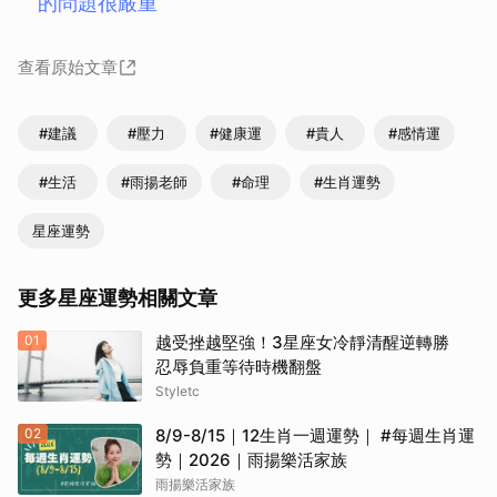
的問題很嚴重
查看原始文章
#建議
#壓力
#健康運
#貴人
#感情運
#生活
#雨揚老師
#命理
#生肖運勢
星座運勢
更多星座運勢相關文章
01
越受挫越堅強！3星座女冷靜清醒逆轉勝
忍辱負重等待時機翻盤
Styletc
02
8/9-8/15｜12生肖一週運勢｜ #每週生肖運
勢｜2026｜雨揚樂活家族
雨揚樂活家族