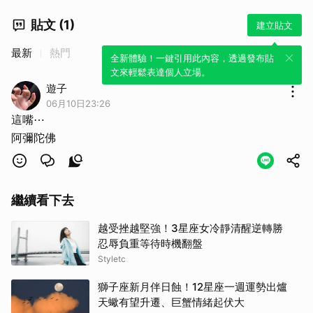
貼文 (1)
建立貼文
最新
熱門
全新體驗！一鍵引用此內容，透過發布貼
文來輕鬆表達個人立場。
遊子
06月10日23:26
這嘴⋯
阿彌陀佛
繼續看下去
越受挫越堅強！3星座女冷靜清醒逆轉勝
忍辱負重等待時機翻盤
Styletc
獅子座新月伴日蝕！12星座一週運勢出爐
天蠍有望升遷、巨蟹情緒起伏大