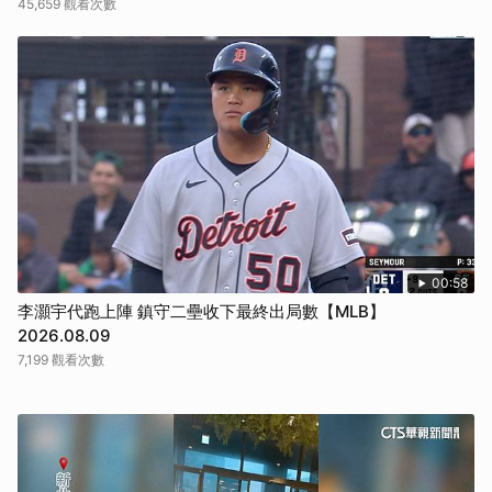
45,659 觀看次數
00:58
李灝宇代跑上陣 鎮守二壘收下最終出局數【MLB】
2026.08.09
7,199 觀看次數