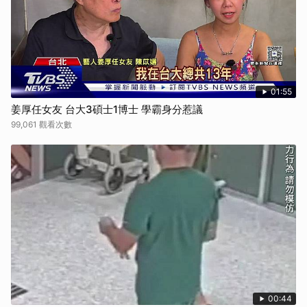
01:55
姜厚任女友 台大3碩士1博士 學霸身分惹議
99,061 觀看次數
00:44