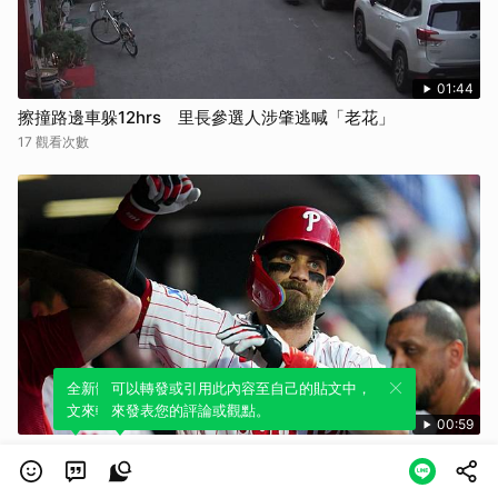
01:44
擦撞路邊車躲12hrs 里長參選人涉肇逃喊「老花」
17 觀看次數
全新體驗！一鍵引用此內容，透過發布貼
可以轉發或引用此內容至自己的貼文中，
文來輕鬆表達個人立場。
來發表您的評論或觀點。
00:59
連兩棒重砲輸出！費城人「背靠背」轟平比分【MLB】
2026.08.09