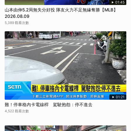
01:45
山本由伸5.2局無失分好投 隊友火力不足無緣奪勝【MLB】
2026.08.09
5,389 觀看次數
01:21
難！停車格內卡電線桿 駕駛抱怨：停不進去
4,522 觀看次數