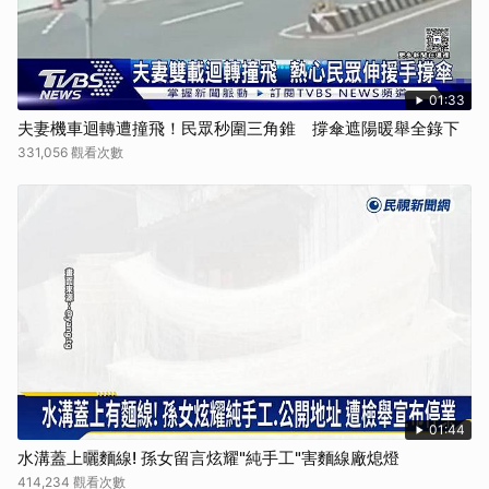
01:33
夫妻機車迴轉遭撞飛！民眾秒圍三角錐 撐傘遮陽暖舉全錄下
331,056 觀看次數
01:44
水溝蓋上曬麵線! 孫女留言炫耀"純手工"害麵線廠熄燈
414,234 觀看次數