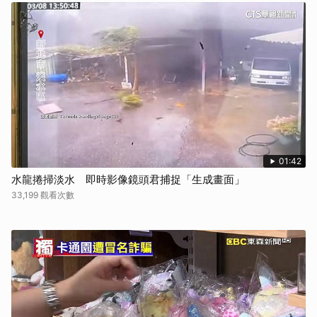
01:42
水龍捲掃淡水 即時影像鏡頭君捕捉「生成畫面」
33,199 觀看次數