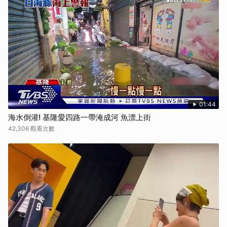
01:44
海水倒灌! 基隆愛四路一帶淹成河 魚漂上街
42,306 觀看次數