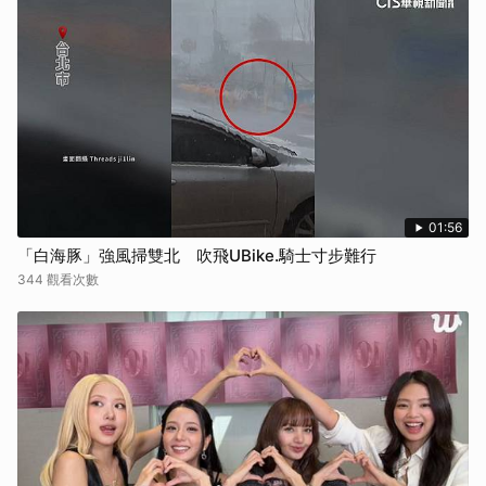
01:56
「白海豚」強風掃雙北 吹飛UBike.騎士寸步難行
344 觀看次數