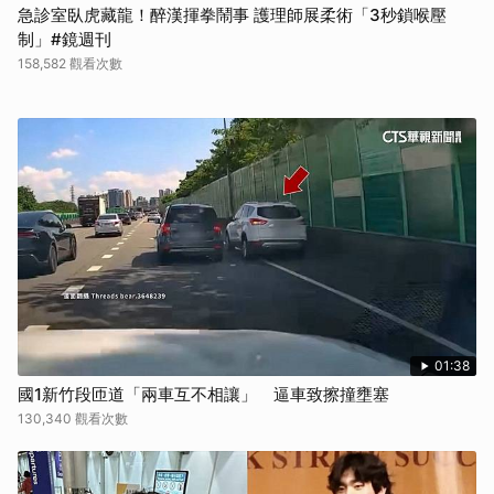
急診室臥虎藏龍！醉漢揮拳鬧事 護理師展柔術「3秒鎖喉壓
制」#鏡週刊
158,582 觀看次數
01:38
國1新竹段匝道「兩車互不相讓」 逼車致擦撞壅塞
130,340 觀看次數