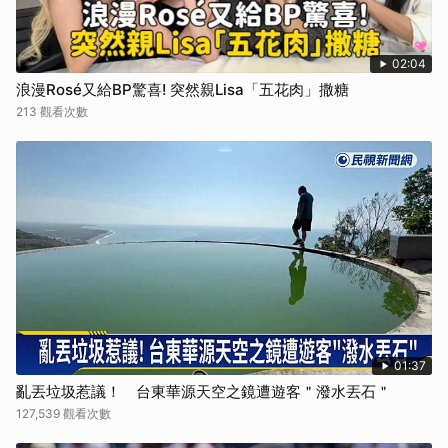
02:04
浪漫Rosé又給BP驚喜! 突然親Lisa「五花肉」撒糖
213 觀看次數
01:37
亂丟垃圾惹議！ 台東華源天空之鏡遭遊客＂潑水丟石＂
127,539 觀看次數