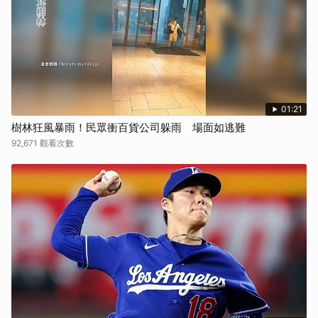
01:21
樹林狂風暴雨！民眾衝百貨公司躲雨 場面如逃難
92,671 觀看次數