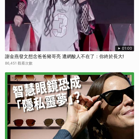
01:00
謝金燕發文想念爸爸豬哥亮 遭網酸人不在了：你終於長大!
86,451 觀看次數