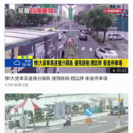
取消
01:33
悚!大貨車高速撞分隔島 撞飛路樹.標誌牌 衝進停車場
8,186 觀看次數