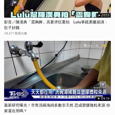
01:17
影音／陳漢典「震胸舞」高要求狂重拍 Lulu掌鏡累癱崩潰：
肚子好餓
38,471 觀看次數
04:19
最新研究曝光！市售洗碗海綿多數非天然 恐成塑膠微粒來源 你
家還在用嗎？