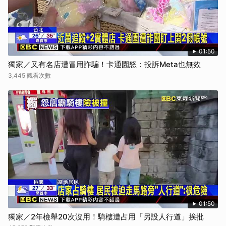
01:50
獨家／又有名店遭冒用詐騙！卡通園怒：投訴Meta也無效
3,445 觀看次數
01:50
獨家／2年檢舉20次沒用！騎樓遭占用「另設人行道」挨批