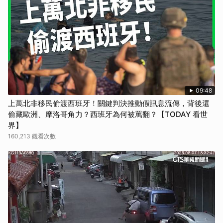
09:48
上萬北非移民偷渡西班牙！關鍵判決推動假訊息流傳，背後還
偷藏歐洲、摩洛哥角力？西班牙為何被罵翻？【TODAY 看世
界】
160,213 觀看次數