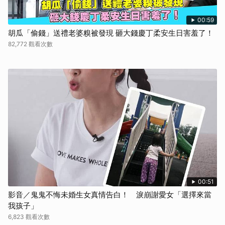
00:59
胡瓜「偷錢」送禮老婆糗被發現 砸大錢慶丁柔安生日害羞了！
82,772 觀看次數
00:51
影音／鬼鬼不悔未婚生女真情告白！ 淚崩謝愛女「選擇來當
我孩子」
6,823 觀看次數