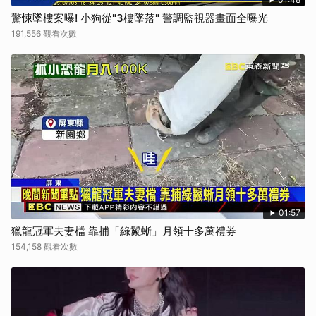
驚悚墜樓案曝! 小狗從"3樓墜落" 警調監視器畫面全曝光
191,556 觀看次數
01:57
獵龍冠軍夫妻檔 靠捕「綠鬣蜥」月領十多萬禮券
154,158 觀看次數