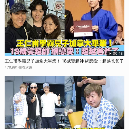
00:48
王仁甫學霸兒子加拿大畢業！ 18歲變超帥 網戀愛：超越爸爸了
479,991 觀看次數