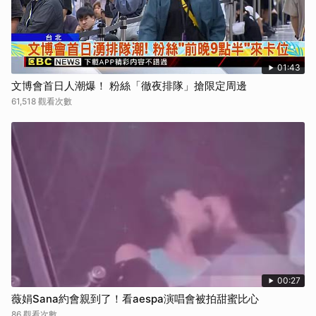
01:43
文博會首日人潮爆！ 粉絲「徹夜排隊」搶限定周邊
61,518 觀看次數
00:27
薇娟Sana約會親到了！看aespa演唱會被拍甜蜜比心
86 觀看次數