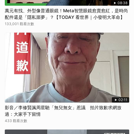
08:38
萬元有找、外型像普通眼鏡！Meta智慧眼鏡愈賣愈紅，是時尚
配件還是「隱私噩夢」？【TODAY 看世界｜小發明大革命】
133,001 觀看次數
02:11
影音／李修賢諷周星馳「無兒無女」惹議 拍片致歉求網放
過：大家手下留情
433 觀看次數