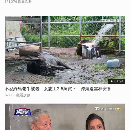
121,074 觀看次數
01:24
不忍綠島老牛被殺 女志工2.5萬買下 跨海送雲林安養
67,868 觀看次數