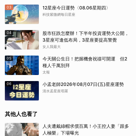
03
12星座今日運勢〈08.06星期四〉
科技紫微網每日星座
04
股市狂跌怎麼辦！下半年投資運勢大公開，
3星座可逢低布局，3星座要提高警覺
女人我最大
05
今天關公生日！把握機會祝禱可開運 但2
種人千萬別拜
太報
06
小孟老師2026年08月07日(五)星座運勢
清水孟星座塔羅
其他人也看了
人夫遭戴綠帽求償百萬！小王控人妻「跟多
人極樂」下場曝光