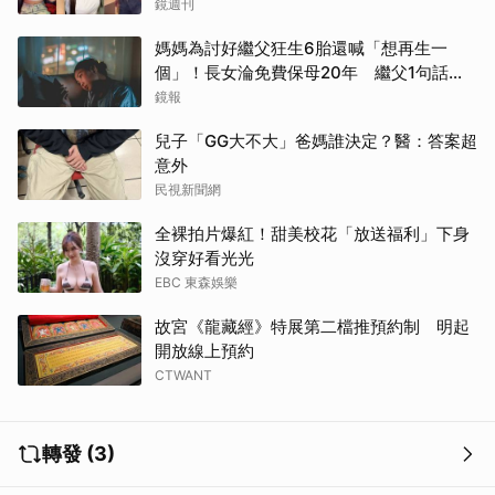
鏡週刊
媽媽為討好繼父狂生6胎還喊「想再生一
個」！長女淪免費保母20年 繼父1句話嚇
到逃家
鏡報
兒子「GG大不大」爸媽誰決定？醫：答案超
意外
民視新聞網
全裸拍片爆紅！甜美校花「放送福利」下身
沒穿好看光光
EBC 東森娛樂
故宮《龍藏經》特展第二檔推預約制 明起
開放線上預約
CTWANT
轉發 (3)