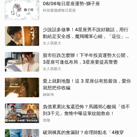
08/06每日星座運勢-獅子座
科技紫微網每日星座
少說話多做事！4星座男不說好聽話，用行
動給足安全感，魔羯嘴笨心細，「這位」從
不畫餅最深情～
女人我最大
股市狂跌怎麼辦！下半年投資運勢大公開，
3星座可逢低布局，3星座要提高警覺
女人我最大
愛上就劃地盤！這 3 星座佔有慾最強，愛你
就想把你收編
姊妹淘
負債累累比鬼還恐怖？馬國弼心酸揭「借不
到3千元」詹惟中曝這掌紋能救命！
造咖
破洞褲真的會漏財？命理師點名「4種穿