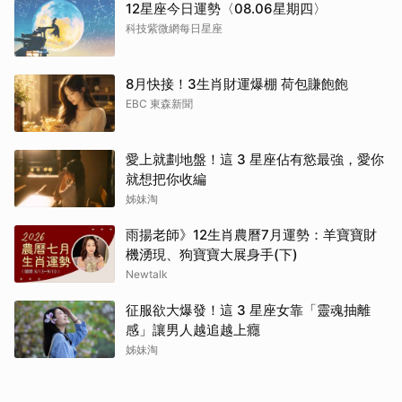
12星座今日運勢〈08.06星期四〉
科技紫微網每日星座
8月快接！3生肖財運爆棚 荷包賺飽飽
EBC 東森新聞
愛上就劃地盤！這 3 星座佔有慾最強，愛你
就想把你收編
姊妹淘
雨揚老師》12生肖農曆7月運勢：羊寶寶財
機湧現、狗寶寶大展身手(下)
Newtalk
征服欲大爆發！這 3 星座女靠「靈魂抽離
感」讓男人越追越上癮
姊妹淘