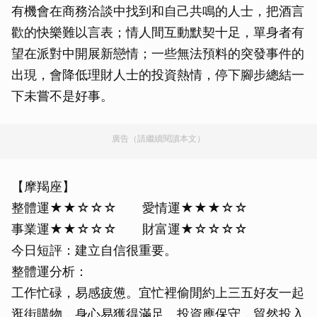
有機會在商務洽談中找到和自己共鳴的人士，把酒言
歡的快樂難以言表；情人間互動默契十足，單身者有
望在派對中開展新戀情；一些無法預料的突發事件的
出現，會降低理財人士的投資熱情，停下腳步總結一
下未嘗不是好事。
廣告（請繼續閱讀本文）
【摩羯座】
整體運★★☆☆☆ 愛情運★★★☆☆
事業運★★☆☆☆ 財富運★☆☆☆☆
今日短評：建立自信很重要。
整體運分析：
工作忙碌，易感疲憊。宜忙裡偷閒約上三五好友一起
逛街購物，身心易獲得滿足。投資應保守，貿然投入