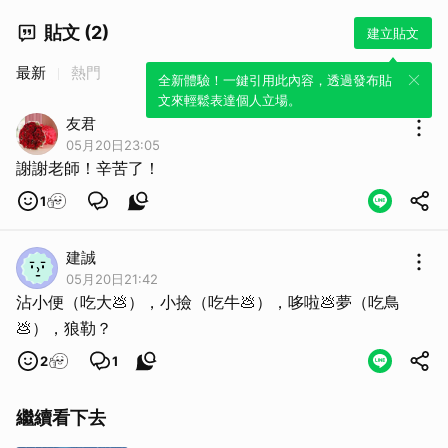
貼文 (2)
建立貼文
最新
熱門
全新體驗！一鍵引用此內容，透過發布貼
文來輕鬆表達個人立場。
友君
05月20日23:05
謝謝老師！辛苦了！
1
建誠
05月20日21:42
沾小便（吃大💩），小撿（吃牛💩），哆啦💩夢（吃鳥
💩），狼勒？
2
1
繼續看下去