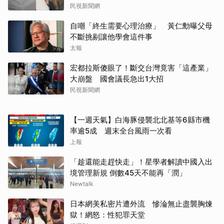
民視新聞網
取消
自嘲「終生需要心理治療」 黃仁勳曝父母
不斷挑剔讓他學會這件事
太報
宏都拉斯傻眼了！斷交台灣竟害「這產業」
大崩盤 國會議長急出1大招
民視新聞網
【一週天氣】白海豚侵襲北北基等6縣市機
率逾5成 週末全台風雨一次看
上報
「趁還能走趕快走」！星學者解讀中國入出
境管理新規 倒數45天不能再「潤」
Newtalk
日本網美私密片遭外流 慘淪無止盡襲胸煉
獄！網怒：性犯罪天堂