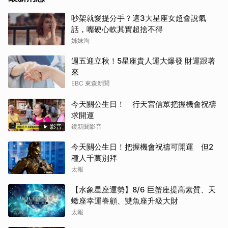
吵架就愛提分手？這3大星座女超會說氣
話，嘴硬心軟其實超捨不得
姊妹淘
週五迎立秋！5星座貴人運大爆發 財運跟著
來
EBC 東森新聞
今天關公生日！ 行天宮信眾把握機會祝禱
求開運
影音
鏡新聞影音
今天關公生日！把握機會祝禱可開運 但2
種人千萬別拜
太報
【水象星座運勢】8/6 巨蟹座提高素質、天
蠍座幸運眷顧、雙魚座升級大財
太報