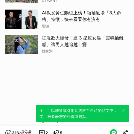
CTWANT
AI教父黃仁勳也上榜！領袖氣場「3大命
格」特徵，快來看看你有沒有
造咖
征服欲大爆發！這 3 星座女靠「靈魂抽離
感」讓男人越追越上癮
姊妹淘
全新體驗！一鍵引用此內容，透過發布貼
可以轉發或引用此內容至自己的貼文中，
文來輕鬆表達個人立場。
來發表您的評論或觀點。
316
2
5