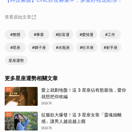
查看原始文章
#整體
#事業
#財富運
#愛情運
#工作
#星座
#獅子座
#水瓶座
#牡羊座
#射手座
星座運勢
更多星座運勢相關文章
01
愛上就劃地盤！這 3 星座佔有慾最強，愛你
就想把你收編
姊妹淘
02
征服欲大爆發！這 3 星座女靠「靈魂抽離
感」讓男人越追越上癮
姊妹淘