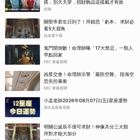
搭」別天天穿，招財飾品這樣戴才有效
造咖
關聖帝君生日到了！拜錯恐「虧本」 求財必
看5大眉角
自由電子報
鬼門開倒數！命理師曝「17大禁忌」一類人
早點回家
EBC 東森新聞
凶星交會！命理師示警「嚴防空難」 陸海空
恐失控暴衝
EBC 東森新聞
小孟老師2026年08月07日(五)星座運勢
清水孟星座塔羅
明關公誕辰不僅可求財！神像共分三大類
拜對才能大加分