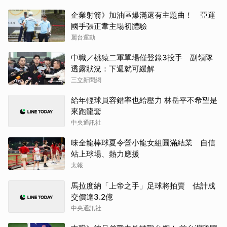
企業射箭》加油區爆滿還有主題曲！ 亞運
國手張正韋主場初體驗
麗台運動
中職／桃猿二軍單場僅登錄3投手 副領隊
透露狀況：下週就可緩解
三立新聞網
給年輕球員容錯率也給壓力 林岳平不希望是
來跑龍套
中央通訊社
味全龍棒球夏令營小龍女組圓滿結業 自信
站上球場、熱力應援
太報
馬拉度納「上帝之手」足球將拍賣 估計成
交價達3.2億
中央通訊社