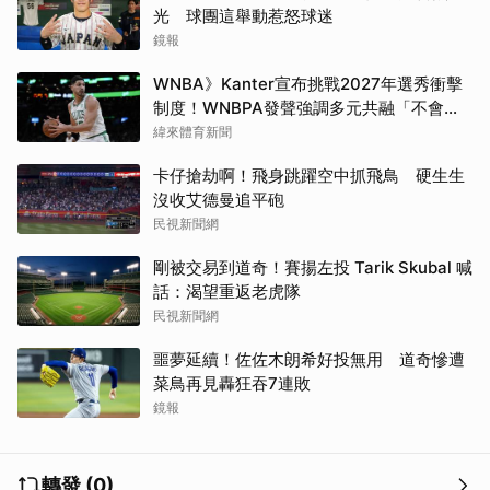
光 球團這舉動惹怒球迷
鏡報
WNBA》Kanter宣布挑戰2027年選秀衝擊
制度！WNBPA發聲強調多元共融「不會成
為政治棋子」
緯來體育新聞
卡仔搶劫啊！飛身跳躍空中抓飛鳥 硬生生
沒收艾德曼追平砲
民視新聞網
剛被交易到道奇！賽揚左投 Tarik Skubal 喊
話：渴望重返老虎隊
民視新聞網
噩夢延續！佐佐木朗希好投無用 道奇慘遭
菜鳥再見轟狂吞7連敗
鏡報
轉發 (0)