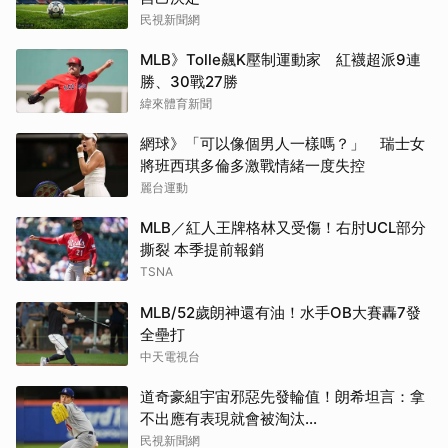
民視新聞網
MLB》Tolle飆K壓制運動家 紅襪超派9連
勝、30戰27勝
緯來體育新聞
網球》「可以像個男人一樣嗎？」 瑞士女
將班西琪多倫多激戰情緒一度失控
麗台運動
MLB／紅人王牌格林又受傷！右肘UCL部分
撕裂 本季提前報銷
TSNA
MLB/52歲朗神還有油！水手OB大賽轟7發
全壘打
中天電視台
道奇豪組宇宙邪惡先發輪值！朗希坦言：拿
不出應有表現就會被淘汰...
民視新聞網