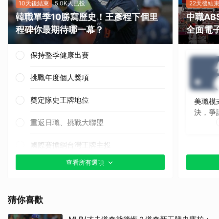
10天後結束
5.0K人已投
22天後結
韓職單季10勝寫歷史！王彥程下個里
中職A
程碑你最期待哪一幕？
全面電
保持整季健康出賽
挑戰年度個人獎項
奠定隊史王牌地位
美職模
決，爭
重返日職、挑戰大聯盟
國際賽擔綱台灣王牌主投
查看所有選項
其他（歡迎貼文分享）
猜你喜歡