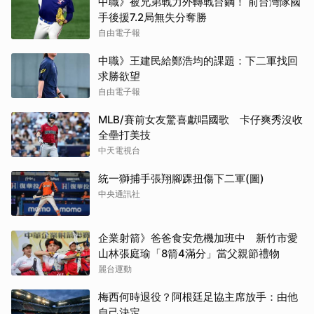
中職》被兄弟戰力外轉戰台鋼！ 前台灣隊國
手後援7.2局無失分奪勝
自由電子報
中職》王建民給鄭浩均的課題：下二軍找回
求勝欲望
自由電子報
MLB/賽前女友驚喜獻唱國歌 卡仔爽秀沒收
全壘打美技
中天電視台
統一獅捕手張翔腳踝扭傷下二軍(圖)
中央通訊社
企業射箭》爸爸食安危機加班中 新竹市愛
山林張庭瑜「8箭4滿分」當父親節禮物
麗台運動
梅西何時退役？阿根廷足協主席放手：由他
自己決定