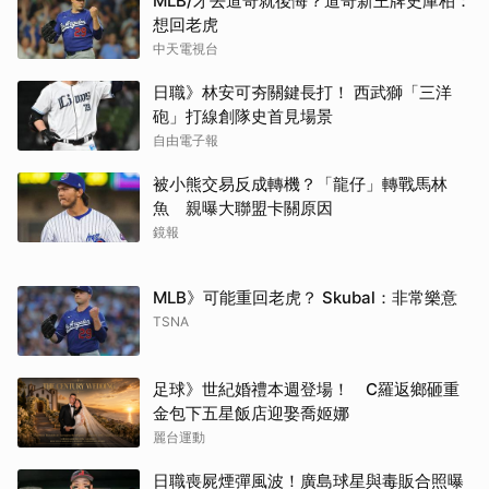
MLB/才去道奇就後悔？道奇新王牌史庫柏：
想回老虎
中天電視台
日職》林安可夯關鍵長打！ 西武獅「三洋
砲」打線創隊史首見場景
自由電子報
被小熊交易反成轉機？「龍仔」轉戰馬林
魚 親曝大聯盟卡關原因
鏡報
MLB》可能重回老虎？ Skubal：非常樂意
TSNA
足球》世紀婚禮本週登場！ C羅返鄉砸重
金包下五星飯店迎娶喬姬娜
麗台運動
日職喪屍煙彈風波！廣島球星與毒販合照曝