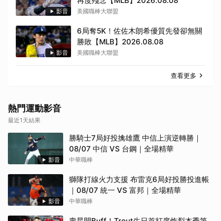
再度殘念【MLB】2026.08.08
影音
美國職棒大聯盟
6局奪5K！佐佐木朗希優質先發卻無關
勝敗【MLB】2026.08.08
影音
美國職棒大聯盟
查看更多
取消
熱門運動影音
最近1天結果
勝騎士7局好投擒雄鷹 中信上演逆轉勝｜
08/07 中信 VS 台鋼｜全場精華
影音
中華職棒
獅隊打線火力支援 布雷克6局好投勝投進帳
｜08/07 統一 VS 富邦｜全場精華
影音
中華職棒
壽星開Buff！Trout生日首打席炸裂本季第