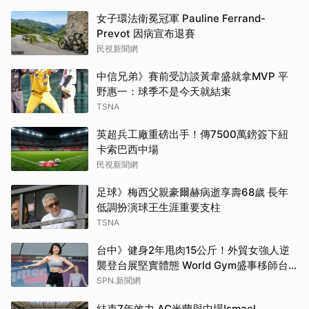
女子環法衛冕冠軍 Pauline Ferrand-
Prevot 因病宣布退賽
民視新聞網
中信兄弟》賽前受訪談黃韋盛就拿MVP 平
野惠一：球季不是今天就結束
TSNA
英超兵工廠重磅出手！傳7500萬鎊簽下紐
卡索巴西中場
民視新聞網
足球》梅西父親豪爾赫病逝享壽68歲 長年
低調扮演球王生涯重要支柱
TSNA
台中》健身2年甩肉15公斤！外貿女強人逆
襲登台展堅實體態 World Gym盛事移師台
中開戰
SPN.新聞網
結束7年效力 AC米蘭與中場Ismael