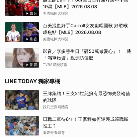
19轟【MLB】2026.08.08
影音
美國職棒大聯盟
台美混血好手Carroll女友獻唱國歌 好歌喉
成焦點【MLB】2026.08.08
影音
美國職棒大聯盟
影音／李多慧生日「砸50萬做愛心」！ 載
「滿車物資」親走訪偏鄉
影音
TVBS娛樂頭條
LINE TODAY 獨家專欄
王牌集結！三支21世紀擁有最恐怖先發輪值
的球隊
我只想寫寫體育
日職二軍待6年！王彥程如何逆襲成韓職勝
投王？
眼鏡哥看體育