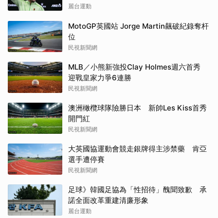
麗台運動
MotoGP英國站 Jorge Martin飆破紀錄奪杆
位
民視新聞網
MLB／小熊新強投Clay Holmes週六首秀
迎戰皇家力爭6連勝
民視新聞網
澳洲橄欖球隊險勝日本 新帥Les Kiss首秀
開門紅
民視新聞網
大英國協運動會競走銀牌得主涉禁藥 肯亞
選手遭停賽
民視新聞網
足球》韓國足協為「性招待」醜聞致歉 承
諾全面改革重建清廉形象
麗台運動