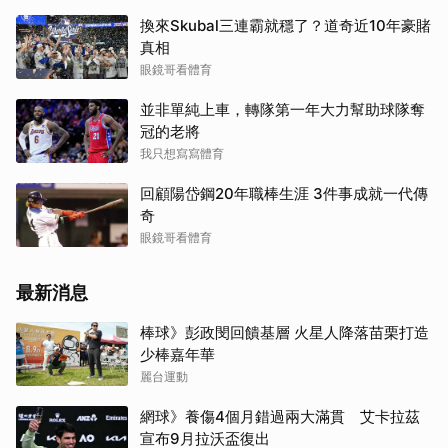
換來Skubal三連霸就穩了？道奇近10年豪賭
真相
眼鏡哥看體育
並非單純上車，轉隊第一年大力幫助球隊奪
冠的老將
我只想寫寫體育
回顧陽岱鋼20年職棒生涯 3件事成就一代傳
奇
眼鏡哥看體育
最新消息
棒球》彭政閔回饋基層 火星人降落苗栗打造
少棒嘉年華
麗台運動
網球》養傷4個月錯過兩大滿貫 艾卡拉茲
宣布9月拉沃盃復出