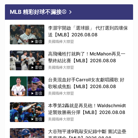
MLB 精彩好球不漏接⚾
李灝宇開啟「選球眼」 代打選到四壞保
送【MLB】2026.08.08
影音
美國職棒大聯盟
高飛犧牲打就夠了！McMahon再見一
擊終結比賽【MLB】2026.08.08
影音
美國職棒大聯盟
台美混血好手Carroll女友獻唱國歌 好
歌喉成焦點【MLB】2026.08.08
影音
美國職棒大聯盟
本季第2轟就是再見砲！Waldschmidt
逆襲致勝兩分彈【MLB】2026.08.08
影音
美國職棒大聯盟
大谷翔平連9戰敲安紀錄中斷 嘗試盜壘