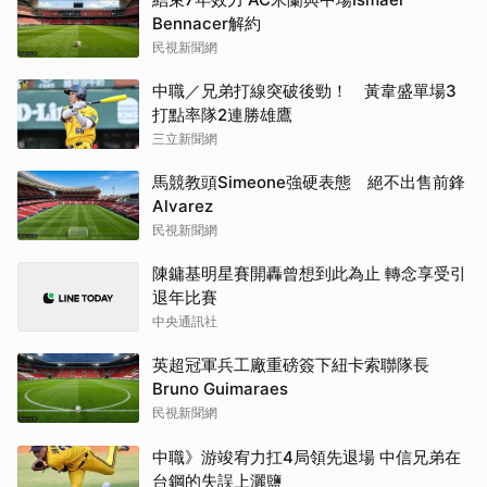
Bennacer解約
民視新聞網
中職／兄弟打線突破後勁！ 黃韋盛單場3
打點率隊2連勝雄鷹
三立新聞網
馬競教頭Simeone強硬表態 絕不出售前鋒
Alvarez
民視新聞網
陳鏞基明星賽開轟曾想到此為止 轉念享受引
退年比賽
中央通訊社
英超冠軍兵工廠重磅簽下紐卡索聯隊長
Bruno Guimaraes
民視新聞網
中職》游竣宥力扛4局領先退場 中信兄弟在
台鋼的失誤上灑鹽