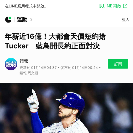
以LINE開啟
在LINE應用程式中開啟。
運動
登入
年薪近16億！大都會天價短約搶
Tucker 藍鳥開長約正面對決
鏡報
訂閱
更新於 01月14日04:37 • 發布於 01月14日00:44 •
鏡報 周文凱