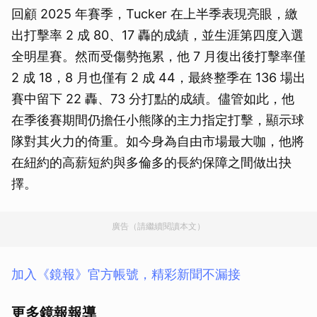
回顧 2025 年賽季，Tucker 在上半季表現亮眼，繳
出打擊率 2 成 80、17 轟的成績，並生涯第四度入選
全明星賽。然而受傷勢拖累，他 7 月復出後打擊率僅
2 成 18，8 月也僅有 2 成 44，最終整季在 136 場出
賽中留下 22 轟、73 分打點的成績。儘管如此，他
在季後賽期間仍擔任小熊隊的主力指定打擊，顯示球
隊對其火力的倚重。如今身為自由市場最大咖，他將
在紐約的高薪短約與多倫多的長約保障之間做出抉
擇。
廣告（請繼續閱讀本文）
加入《鏡報》官方帳號，精彩新聞不漏接
更多鏡報報導