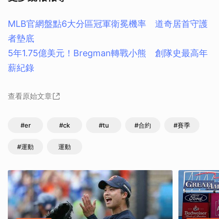
MLB官網盤點6大分區冠軍衛冕機率 道奇居首守護
者墊底
5年1.75億美元！Bregman轉戰小熊 創隊史最高年
薪紀錄
查看原始文章
#er
#ck
#tu
#合約
#賽季
#運動
運動