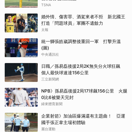
TSNA
婚外情、傷害罪、酒駕來者不拒 新北國王
打造「問題球員」軍團不遺餘力
太報
統一獅張皓崴調整後重回一軍 打擊升溫
(圖)
中央通訊社
日職／孫易磊後援2局2K無失分火球狂飆
個人最快球速達156公里
三立新聞網
NPB》孫易磊後援2局17球飆156公里 火腿
0比6被樂天完封
緯來體育新聞
企業射箭》加油區爆滿還有主題曲！ 亞運
國手張正韋主場初體驗
麗台運動