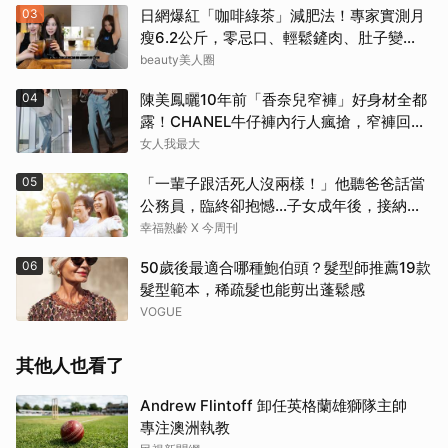
03
日網爆紅「咖啡綠茶」減肥法！專家實測月
瘦6.2公斤，零忌口、輕鬆鏟肉、肚子變
小！
beauty美人圈
04
陳美鳳曬10年前「香奈兒窄褲」好身材全都
露！CHANEL牛仔褲內行人瘋搶，窄褲回歸
必看這幾條
女人我最大
05
「一輩子跟活死人沒兩樣！」他聽爸爸話當
公務員，臨終卻抱憾…子女成年後，接納與
欣賞就夠了
幸福熟齡 X 今周刊
06
50歲後最適合哪種鮑伯頭？髮型師推薦19款
髮型範本，稀疏髮也能剪出蓬鬆感
VOGUE
其他人也看了
Andrew Flintoff 卸任英格蘭雄獅隊主帥
專注澳洲執教