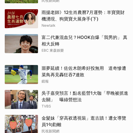
民視新聞網
雨揚老師》12生肖農曆7月運勢：羊寶寶財
機湧現、狗寶寶大展身手(下)
Newtalk
富二代兼混血兒？HOOK自爆「我男的」 真
相大反轉
EBC 東森娛樂
噩夢延續！佐佐木朗希好投無用 道奇慘遭
菜鳥再見轟狂吞7連敗
鏡報
吳子嘉突預言！點名藍營1大咖「早晚被抓進
去關」 曝綠營想法
TVBS
金髮妹「穿高衩透視裝」逛古蹟！遭女導覽
員1句勸離
民視新聞網