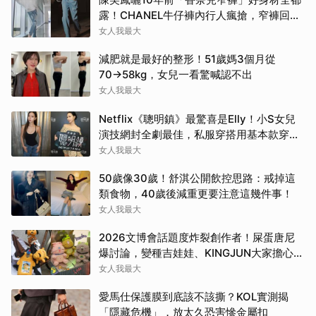
露！CHANEL牛仔褲內行人瘋搶，窄褲回歸
必看這幾條
女人我最大
減肥就是最好的整形！51歲媽3個月從
70→58kg，女兒一看驚喊認不出
女人我最大
Netflix《聰明鎮》最驚喜是Elly！小S女兒
演技網封全劇最佳，私服穿搭用基本款穿出
高級感
女人我最大
50歲像30歲！舒淇公開飲控思路：戒掉這
類食物，40歲後減重更要注意這幾件事！
女人我最大
2026文博會話題度炸裂創作者！屎蛋唐尼
爆討論，變種吉娃娃、KINGJUN大家擔心買
不到
女人我最大
愛馬仕保護膜到底該不該撕？KOL實測揭
「隱藏危機」，放太久恐害慘金屬扣