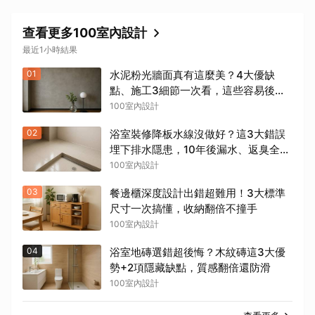
查看更多100室內設計
最近1小時結果
01
水泥粉光牆面真有這麼美？4大優缺
點、施工3細節一次看，這些容易後悔
的坑新手最常踩
100室內設計
02
浴室裝修降板水線沒做好？這3大錯誤
埋下排水隱患，10年後漏水、返臭全出
現
100室內設計
03
餐邊櫃深度設計出錯超難用！3大標準
尺寸一次搞懂，收納翻倍不撞手
100室內設計
04
浴室地磚選錯超後悔？木紋磚這3大優
勢+2項隱藏缺點，質感翻倍還防滑
100室內設計