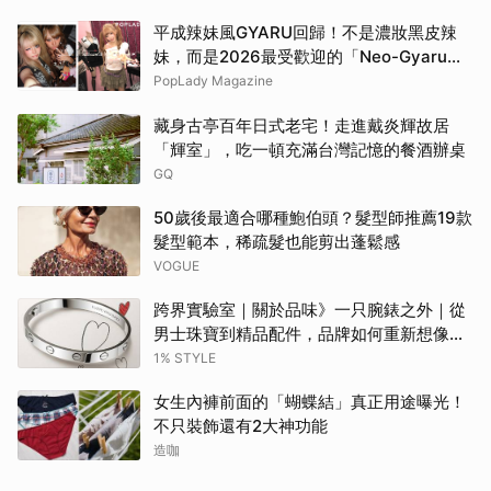
平成辣妹風GYARU回歸！不是濃妝黑皮辣
妹，而是2026最受歡迎的「Neo-Gyaru」
穿搭，把平成DNA穿進日常
PopLady Magazine
藏身古亭百年日式老宅！走進戴炎輝故居
「輝室」，吃一頓充滿台灣記憶的餐酒辦桌
GQ
50歲後最適合哪種鮑伯頭？髮型師推薦19款
髮型範本，稀疏髮也能剪出蓬鬆感
VOGUE
跨界實驗室｜關於品味》一只腕錶之外｜從
男士珠寶到精品配件，品牌如何重新想像當
代男性？
1% STYLE
女生內褲前面的「蝴蝶結」真正用途曝光！
不只裝飾還有2大神功能
造咖