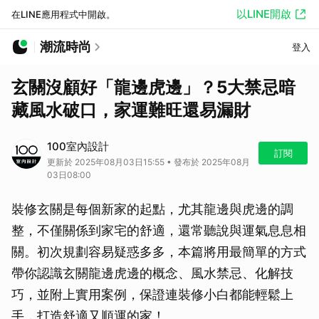
以LINE開啟
在LINE應用程式中開啟。
潮流時尚
登入
玄關沒顧好「龍邊虎邊」？5大禁忌暗
藏風水破口，家運難旺還易漏財
100室內設計
訂閱
更新於 2025年08月03日15:55 • 發布於 2025年08月
03日08:00
裝修玄關是每個新家的起點，尤其龍邊與虎邊的調
整，不僅關係到家宅的舒適，還常聽說與運氣息息相
關。初次規劃容易疑惑多多，本篇將用最簡單的方式
帶你認識玄關龍邊虎邊的概念、風水禁忌、化解技
巧，並附上實用案例，保證連裝修小白都能輕鬆上
手，打造舒適又順運的家！