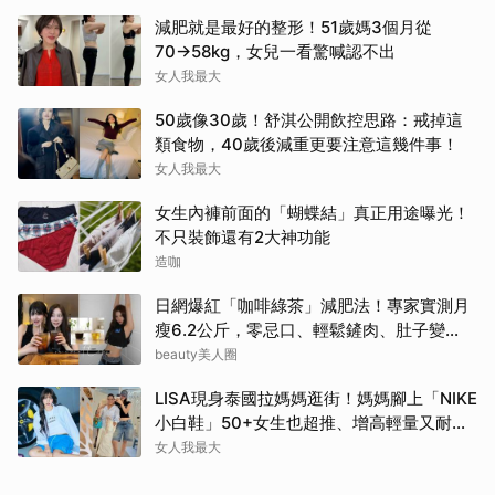
減肥就是最好的整形！51歲媽3個月從
70→58kg，女兒一看驚喊認不出
女人我最大
50歲像30歲！舒淇公開飲控思路：戒掉這
類食物，40歲後減重更要注意這幾件事！
女人我最大
女生內褲前面的「蝴蝶結」真正用途曝光！
不只裝飾還有2大神功能
造咖
日網爆紅「咖啡綠茶」減肥法！專家實測月
瘦6.2公斤，零忌口、輕鬆鏟肉、肚子變
小！
beauty美人圈
LISA現身泰國拉媽媽逛街！媽媽腳上「NIKE
小白鞋」50+女生也超推、增高輕量又耐
走！
女人我最大