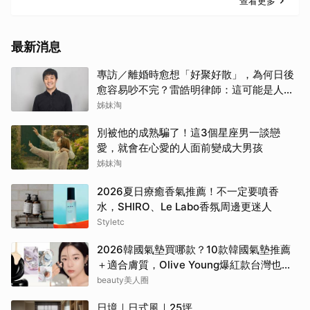
查看更多
最新消息
專訪／離婚時愈想「好聚好散」，為何日後
愈容易吵不完？雷皓明律師：這可能是人生
最貴的一份協議書
姊妹淘
別被他的成熟騙了！這3個星座男一談戀
愛，就會在心愛的人面前變成大男孩
姊妹淘
2026夏日療癒香氣推薦！不一定要噴香
水，SHIRO、Le Labo香氛周邊更迷人
Styletc
2026韓國氣墊買哪款？10款韓國氣墊推薦
＋適合膚質，Olive Young爆紅款台灣也能
買
beauty美人圈
日境｜日式風｜25坪