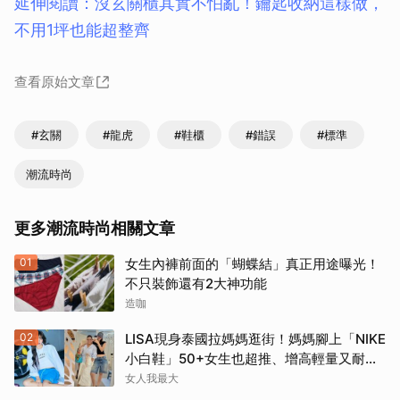
延伸閱讀：沒玄關櫃其實不怕亂！鑰匙收納這樣做，
不用1坪也能超整齊
查看原始文章
#玄關
#龍虎
#鞋櫃
#錯誤
#標準
潮流時尚
更多潮流時尚相關文章
01
女生內褲前面的「蝴蝶結」真正用途曝光！
不只裝飾還有2大神功能
造咖
02
LISA現身泰國拉媽媽逛街！媽媽腳上「NIKE
小白鞋」50+女生也超推、增高輕量又耐
走！
女人我最大