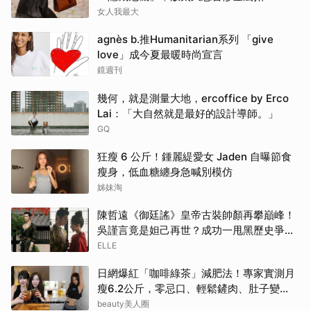
女人我最大
agnès b.推Humanitarian系列 「give
love」成今夏最暖時尚宣言
鏡週刊
幾何，就是測量大地，ercoffice by Erco
Lai：「大自然就是最好的設計導師。」
GQ
狂瘦 6 公斤！鍾麗緹愛女 Jaden 自曝節食
瘦身，低血糖纏身急喊別模仿
姊妹淘
陳哲遠《御廷謠》皇帝古裝帥顏再攀巔峰！
吳謹言竟是妲己再世？成功一甩黑歷史爭議
| ELLE
ELLE
日網爆紅「咖啡綠茶」減肥法！專家實測月
瘦6.2公斤，零忌口、輕鬆鏟肉、肚子變
小！
beauty美人圈