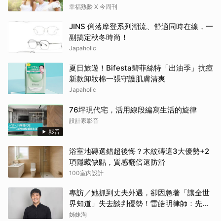
欣賞就夠了
幸福熟齡 X 今周刊
JINS 俐落摩登系列潮流、舒適同時在線，一
副搞定秋冬時尚！
Japaholic
夏日旅遊！Bifesta碧菲絲特「出油季」抗痘
新款卸妝棉一張守護肌膚清爽
Japaholic
76坪現代宅，活用線段編寫生活的旋律
設計家影音
影音
浴室地磚選錯超後悔？木紋磚這3大優勢+2
項隱藏缺點，質感翻倍還防滑
100室內設計
專訪／她抓到丈夫外遇，卻因急著「讓全世
界知道」失去談判優勢！雷皓明律師：先守
住證據，才有選擇
姊妹淘