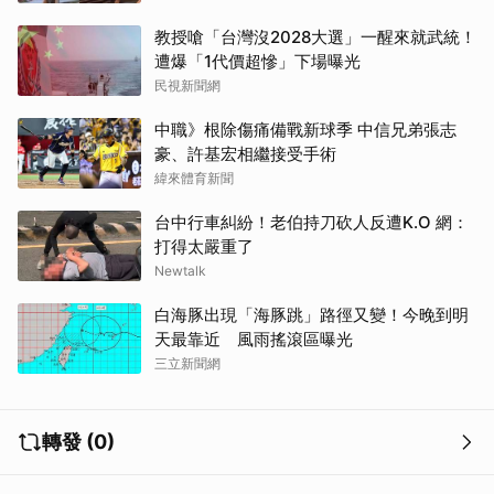
教授嗆「台灣沒2028大選」一醒來就武統！
遭爆「1代價超慘」下場曝光
民視新聞網
中職》根除傷痛備戰新球季 中信兄弟張志
豪、許基宏相繼接受手術
緯來體育新聞
台中行車糾紛！老伯持刀砍人反遭K.O 網：
打得太嚴重了
Newtalk
白海豚出現「海豚跳」路徑又變！今晚到明
天最靠近 風雨搖滾區曝光
三立新聞網
轉發 (0)