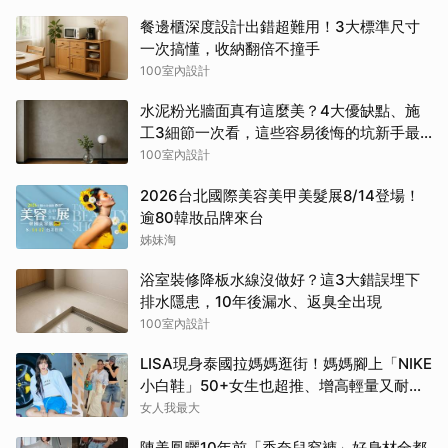
餐邊櫃深度設計出錯超難用！3大標準尺寸
一次搞懂，收納翻倍不撞手
100室內設計
水泥粉光牆面真有這麼美？4大優缺點、施
工3細節一次看，這些容易後悔的坑新手最
常踩
100室內設計
2026台北國際美容美甲美髮展8/14登場！
逾80韓妝品牌來台
姊妹淘
浴室裝修降板水線沒做好？這3大錯誤埋下
排水隱患，10年後漏水、返臭全出現
100室內設計
LISA現身泰國拉媽媽逛街！媽媽腳上「NIKE
小白鞋」50+女生也超推、增高輕量又耐
走！
女人我最大
陳美鳳曬10年前「香奈兒窄褲」好身材全都