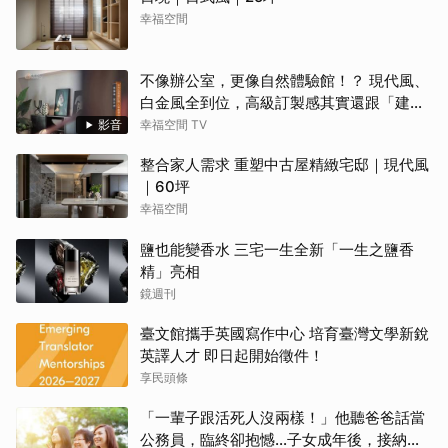
幸福空間
不像辦公室，更像自然體驗館！？ 現代風、
白金風全到位，高級訂製感其實還跟「建築
腦」有關？！
影音
幸福空間 TV
整合家人需求 重塑中古屋精緻宅邸｜現代風
｜60坪
幸福空間
鹽也能變香水 三宅一生全新「一生之鹽香
精」亮相
鏡週刊
臺文館攜手英國寫作中心 培育臺灣文學新銳
英譯人才 即日起開始徵件！
享民頭條
「一輩子跟活死人沒兩樣！」他聽爸爸話當
公務員，臨終卻抱憾…子女成年後，接納與