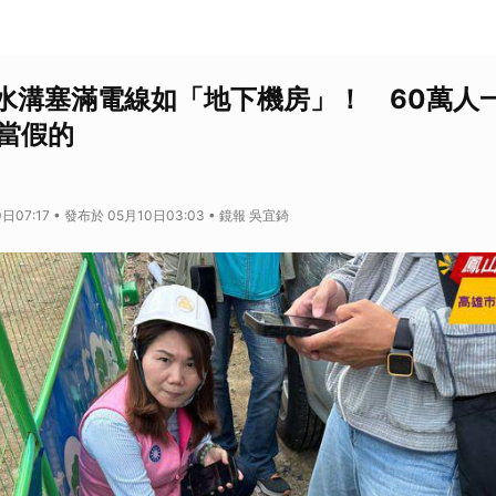
水溝塞滿電線如「地下機房」！ 60萬人
員當假的
日07:17 • 發布於 05月10日03:03 • 鏡報 吳宜錡