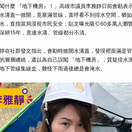
闖什麼 『地下機房』！」高雄市議員李雅靜日前會勘表
水溝蓋一掀開，竟塞滿管線，直呼看不到排水空間，猶如
水，直指當局漠視市民安全；貼文曝光吸引60多萬人瀏
深耕15年，竟連水溝、管線都分不清。
靜在社群發文指出，會勘時掀開水溝蓋，發現裡面滿是管
的層層纏繞，還以為自己誤闖 「地下機房」，質疑排水
地下管線集線盒，難怪下雨過後總是會淹水。