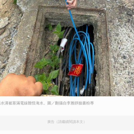
稱水溝被塞滿電線難怪淹水。圖／翻攝自李雅靜臉書粉專
廣告（請繼續閱讀本文）