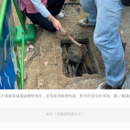
稱水溝被塞滿電線難怪淹水，直指當局集體失能、對市民安全的漠視。圖／翻攝
廣告（請繼續閱讀本文）