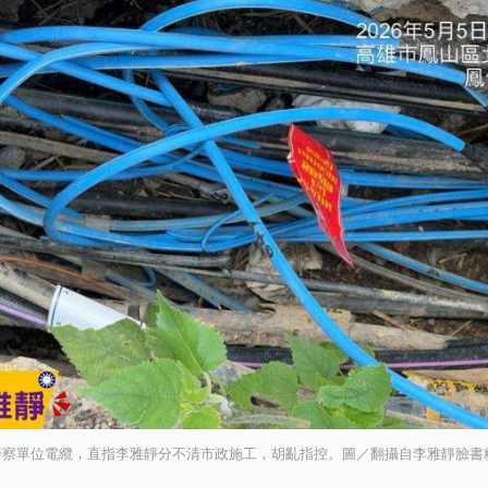
警察單位電纜，直指李雅靜分不清市政施工，胡亂指控。圖／翻攝自李雅靜臉書