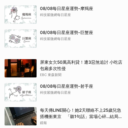
08/08每日星座運勢-摩羯座
科技紫微網每日星座
08/08每日星座運勢-巨蟹座
科技紫微網每日星座
屏東女欠50萬高利貸！遭3惡煞追討 小吃店
包廂多次性侵
EBC 東森新聞
08/08每日星座運勢-射手座
科技紫微網每日星座
每天傳LINE關心！她2天聯絡不上25歲兒急
搭機衝東京 「聽1句話」當場心碎...結局看
哭網
鏡報