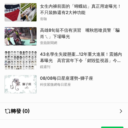
女生內褲前面的「蝴蝶結」真正用途曝光！
不只裝飾還有2大神功能
造咖
高雄8旬翁不信有演習 嘴秋怒嗆員警「騙
肖ㄟ」下場曝光
壹蘋新聞網
43名學生失蹤懸案...12年重大進展！震撼內
幕曝光 高官當年下令「銷毀監視器」今遭
逮
鏡週刊
08/08每日星座運勢-獅子座
科技紫微網每日星座
轉發 (0)