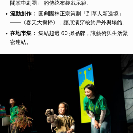
閣掌中劇團」 的傳統布袋戲示範。
流動創作：
圓劇團林正宗策劃「到草人新遶境」
——《春天大摒掃》，讓展演穿梭於戶外與場館。
在地市集：
集結超過 60 攤品牌，讓藝術與生活緊
密連結。