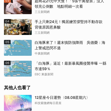
03
超商花21元中大獎！「5張千萬發票」沒人
領充公倒數 地點明細一次看
三立新聞網
04
手上只剩24元！獨居嬤苦撐堅持不動存款
背後原因惹鼻酸
三立新聞網
05
白海豚來了！週末慎防強降雨 吳德榮：海
上警戒恐閃不過
中廣新聞網
06
「白海豚」逼近！最新暴風圈侵襲率曝 一縣
市達59％
EBC 東森新聞
其他人也看了
12星座今日運勢〈08.08星期六〉
科技紫微網每日星座