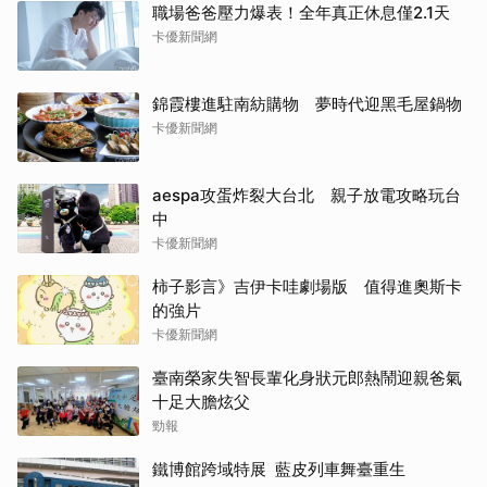
職場爸爸壓力爆表！全年真正休息僅2.1天
卡優新聞網
錦霞樓進駐南紡購物 夢時代迎黑毛屋鍋物
卡優新聞網
aespa攻蛋炸裂大台北 親子放電攻略玩台
中
卡優新聞網
柿子影言》吉伊卡哇劇場版 值得進奧斯卡
的強片
卡優新聞網
臺南榮家失智長輩化身狀元郎熱鬧迎親爸氣
十足大膽炫父
勁報
鐵博館跨域特展 藍皮列車舞臺重生