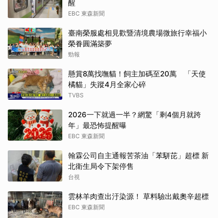
醒
EBC 東森新聞
臺南榮服處相見歡暨清境農場微旅行幸福小
榮眷圓滿築夢
勁報
懸賞8萬找嘸貓！飼主加碼至20萬 「天使
橘貓」失蹤4月全家心碎
TVBS
2026一下就過一半？網驚「剩4個月就跨
年」最恐怖提醒曝
EBC 東森新聞
翰霖公司自主通報苦茶油「苯駢芘」超標 新
北衛生局令下架停售
台視
雲林羊肉查出汙染源！ 草料驗出戴奧辛超標
EBC 東森新聞