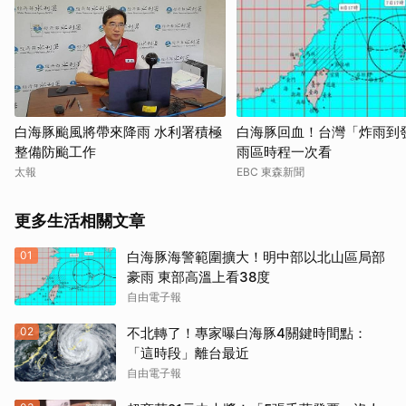
白海豚颱風將帶來降雨 水利署積極
白海豚回血！台灣「炸雨到
整備防颱工作
雨區時程一次看
太報
EBC 東森新聞
更多生活相關文章
01
白海豚海警範圍擴大！明中部以北山區局部
豪雨 東部高溫上看38度
自由電子報
02
不北轉了！專家曝白海豚4關鍵時間點：
「這時段」離台最近
自由電子報