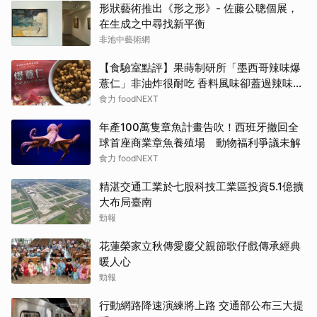
形狀藝術推出《形之形》- 佐藤公聰個展，
在生成之中尋找新平衡
非池中藝術網
【食驗室點評】果蒔制研所「墨西哥辣味爆
薏仁」非油炸很耐吃 香料風味卻蓋過辣味特
色
食力 foodNEXT
年產100萬隻章魚計畫告吹！西班牙撤回全
球首座商業章魚養殖場 動物福利爭議未解
食力 foodNEXT
精湛交通工業於七股科技工業區投資5.1億擴
大布局臺南
勁報
花蓮榮家立秋傳愛慶父親節歌仔戲傳承經典
暖人心
勁報
行動網路降速演練將上路 交通部公布三大提