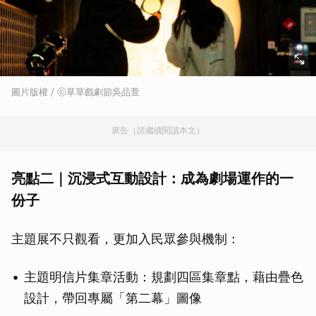
圖片版權 / ⓒ草草戲劇節吳品萱
廣告（請繼續閱讀本文）
亮點二｜沉浸式互動設計：成為劇場運作的一
份子
主題展不只觀看，更加入民眾參與機制：
主題明信片集章活動：規劃四區集章點，藉由疊色
設計，帶回專屬「第二幕」圖像