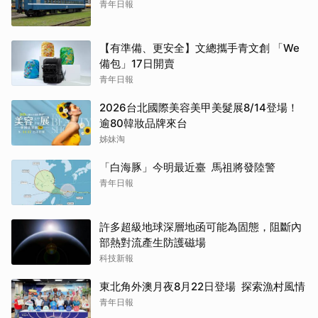
青年日報
【有準備、更安全】文總攜手青文創 「We
備包」17日開賣
青年日報
2026台北國際美容美甲美髮展8/14登場！
逾80韓妝品牌來台
姊妹淘
「白海豚」今明最近臺 馬祖將發陸警
青年日報
許多超級地球深層地函可能為固態，阻斷內
部熱對流產生防護磁場
科技新報
東北角外澳月夜8月22日登場 探索漁村風情
青年日報