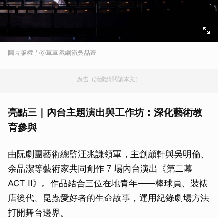
圖片版權 / ⓒ草草戲劇節吳品萱
廣告（請繼續閱讀本文）
亮點三｜內台主題演出與工作坊：深化藝術教
育參與
由阮劇團藝術總監汪兆謙領軍，主創顧軒與吳明倫、
余品潔等藝術家共同創作 7 場內台演出《第二幕
ACT II》。作品結合三位在地青年——棒球員、裝裱
店後代、昆蟲愛好者的生命故事，運用紀錄劇場方法
打開舞台邊界。