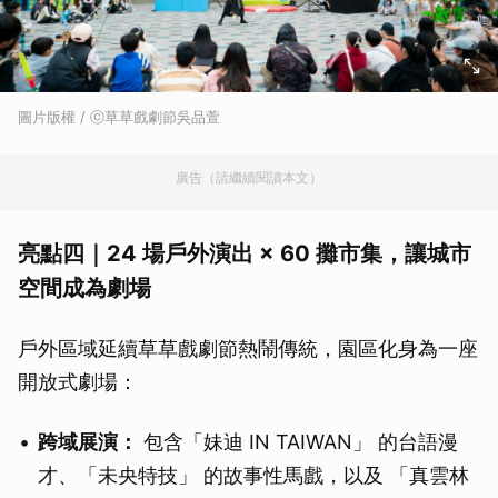
圖片版權 / ⓒ草草戲劇節吳品萱
廣告（請繼續閱讀本文）
亮點四｜24 場戶外演出 × 60 攤市集，讓城市
空間成為劇場
戶外區域延續草草戲劇節熱鬧傳統，園區化身為一座
開放式劇場：
跨域展演：
包含「妹迪 IN TAIWAN」 的台語漫
才、「未央特技」 的故事性馬戲，以及 「真雲林