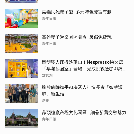
嘉義民雄親子遊 多元特色豐富有趣
青年日報
高雄親子遊樂園區開園 暑假免費玩
青年日報
巨型雙人床搬進華山！Nespresso快閃店
「早咖起居室」登場 完成挑戰送咖啡鑰匙
圈
姊妹淘
胸腔病院攜手AI機器人打造長者「智慧護
肺」新生活
勁報
蒜頭糖廠蔗埕文化園區 細品新舊交融魅力
青年日報