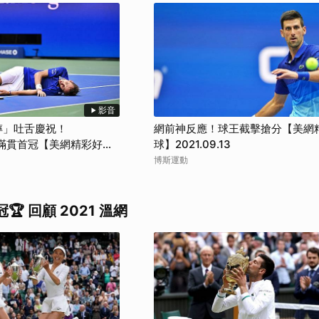
影音
摔」吐舌慶祝！
網前神反應！球王截擊搶分【美網
奪大滿貫首冠【美網精彩好
球】2021.09.13
博斯運動
 回顧 2021 溫網