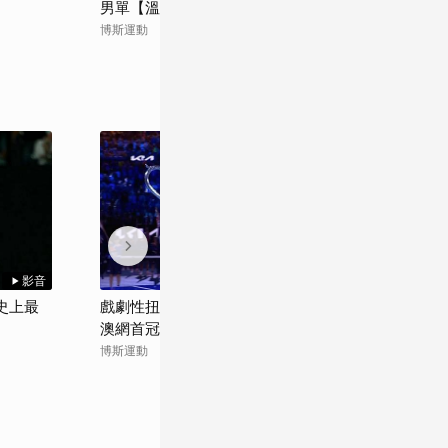
男單【溫網精華】2022.07.10
網
20
博斯運動
博
影音
影音
造史上最
戲劇性扭轉頹勢 球后Barty直落二轟下生涯
球
澳網首冠【澳網精華】2022.01.28
滿
博斯運動
博