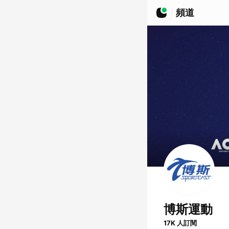
頻道
博斯運動
17K 人訂閱