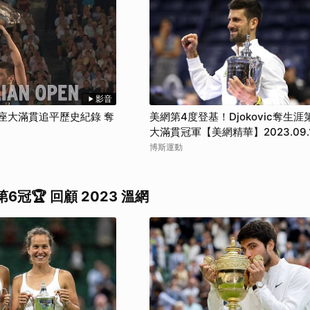
影音
涯24座大滿貫追平歷史紀錄 奪
美網第4度登基！Djokovic奪生涯
大滿貫冠軍【美網精華】2023.09.
博斯運動
冠🏆 回顧 2023 溫網