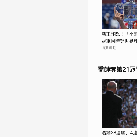
新王降臨！「小蠻牛
冠軍同時登世界
2022.09.11
博斯運動
喬帥奪第21冠
溫網28連勝、4連