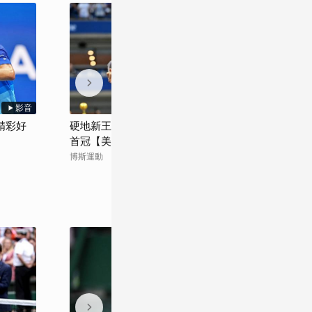
影音
影音
精彩好
硬地新王降臨！Medvedev 奪生涯四大賽
直
首冠【美網精彩好球】2021.09.13
彩
博斯運動
博