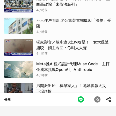
白轟政院「未依法編列」
4小時前
不只住戶問題 老公寓裝電梯屢因「法規」受
阻
4小時前
獨家影音／散步遭3土狗攻擊！ 女大腿遭
撕咬 飼主冷回：你叫太大聲
4小時前
Meta推AI程式設計代理Muse Code 主打
低成本挑戰OpenAI、Anthropic
4小時前
男闖派出所「檢舉家人」！咆哮謊報火災
下場超慘
4小時前
分享
山谷驚見白骨！60歲男失蹤數月 車墜150
公尺深谷成廢鐵