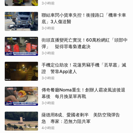
3小時前
聯結車閃小貨車失控！衝撞路口「機車卡車
底」3人傷送醫
3小時前
街頭直播變死亡實況！60萬粉網紅「頭部中
彈」 疑得罪毒梟遭處決
3小時前
手機定位助攻！花蓮男竊手機「丟草叢」滅
證 警靠App逮人
3小時前
傳奇餐廳Noma重生！創辦人霸凌風波後退
幕後 每月換菜單再戰
3小時前
薩德用8成、愛國者剩半 美防空飛彈告
急 專家：恐無力阻共軍
4小時前