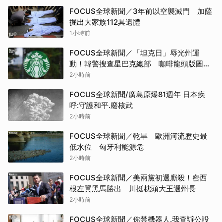
FOCUS全球新聞／3年前以空襲滅門 加薩
掘出大家族112具遺體
1小時前
FOCUS全球新聞／「坦克日」辱光州運
動！韓警搜查星巴克總部 咖啡龍頭版圖洗
牌
2小時前
FOCUS全球新聞/廣島原爆81週年 日本疾
呼:守護和平.廢核武
2小時前
FOCUS全球新聞／乾旱 歐洲河流歷史最
低水位 匈牙利能源危
2小時前
FOCUS全球新聞／美兩黨初選廝殺！密西
根左翼黑馬勝出 川挺枕頭大王選州長
2小時前
FOCUS全球新聞／你禁機器人.我查辦公設