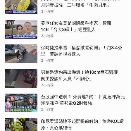
月開賣披薩 三牛聯名「牛肉貝果」
3小時前
姜厚任女友竟是國際級科學家！智商
146「台大3碩士」經歷驚人
3小時前
保時捷撞車逃「輪胎破還硬開」！跑8.4公
里 警調監視器逮人
3小時前
男路過遭狗衝出嚇壞！撿18cm巨石狠砸
飼主控診所人員「不關心」
3小時前
台股強中透弱？ 外資連2買！ 川湖達陣萬元
鴻準漲停 華邦電Q2財報強
3小時前
印尼看護躺地不起鬧提前解約！旅遊KOL還
原：真心換絕情