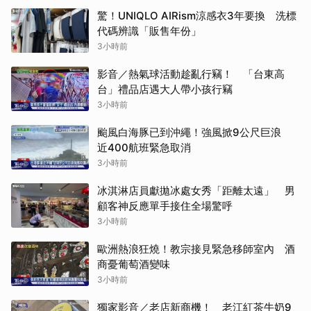
驚！UNIQLO AIRism涼感衣3年要換 洗標
代碼辨識「販售年份」
3小時前
影音／熱氣球活動趁亂行竊！ 「台東高
台」禮品店遇大人帶小孩行竊
3小時前
颱風白海豚已到沖繩！強風掀9公尺巨浪
近400航班緊急取消
3小時前
冰淇淋店員獻拋冰處女秀「距離太遠」 男
顧客神反應單手接住全場驚呼
3小時前
歐洲熱浪狂燒！教宗接見緊急移師室內 酒
商憂葡萄酒變味
3小時前
獨家影音／老店新商機！ 老江紅茶牛奶9