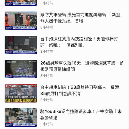
3小時前
嚴防共軍登島 漢光首前進關鍵離島 「新型
無人機干擾系統」首曝
3小時前
台中泡沫紅茶店內狹路相逢！男遭球棒打
頭 怒吼：一個都別跑
3小時前
26歲男騎車失蹤16天！遺體腐爛藏草叢 監
視器還原驚悚瞬間
3小時前
台中超車糾紛！68歲翁持刀割傷人 反遭
35歲男打到意識不清
3小時前
騎YouBike逆向撞路邊豪車！台中女騎士未
報警肇逃
3小時前