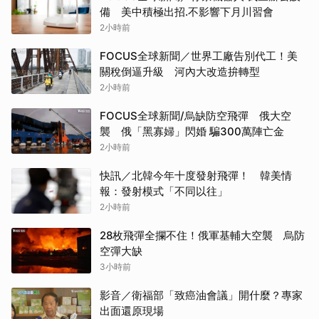
備 美中積極出招.不影響下月川習會
2小時前
FOCUS全球新聞／世界工廠告別代工！美
關稅倒逼升級 河內大改造拚轉型
2小時前
FOCUS全球新聞/烏缺防空飛彈 俄大空
襲 俄「黑寡婦」閃婚 騙300萬陣亡金
2小時前
快訊／北韓今年十度發射飛彈！ 韓美情
報：發射模式「不同以往」
2小時前
28枚飛彈全攔不住！俄軍基輔大空襲 烏防
空彈大缺
3小時前
影音／衛福部「致癌油會議」開什麼？專家
出面還原現場