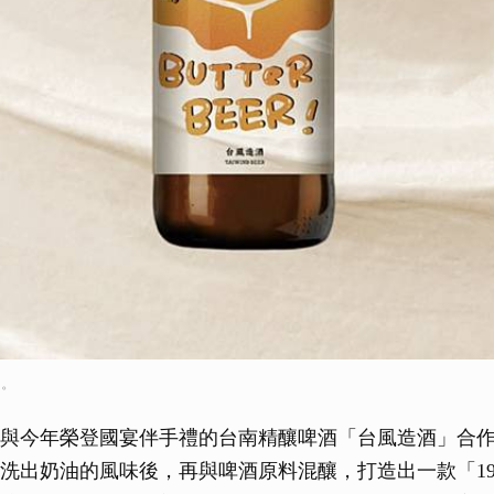
」。
界與今年榮登國宴伴手禮的台南精釀啤酒「台風造酒」合
洗出奶油的風味後，再與啤酒原料混釀，打造出一款「1