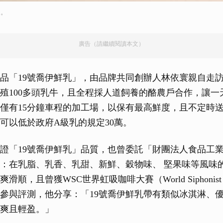
」。
廣告（請繼續閱讀本文）
商品「19號喬伊鮮乳」，由品牌共同創辦人林依寰親自走
殖100多頭乳牛，且全程採人道飼養的酪農戶合作，讓一
僅有15分鐘車程的加工場，以保有最高鮮度，且不定時
可以低於政府A級乳的規定30萬。
證「19號喬伊鮮乳」品質，也曾委託「財團法人食品工
：在乳脂、乳香、乳甜、新鮮、穀物味、 堅果味等風味
，且曾獲WSC世界虹吸咖啡大賽（World Siphonist Ch
參與評測，他分享：「19號喬伊鮮乳帶有類似冰淇淋、
爽且輕盈。」