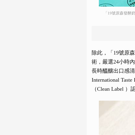
「19號原森發酵
除此，「19號原
術，嚴選24小時
長時醞釀出口感清
Internationa
（Clean La