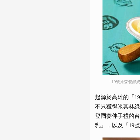
「19號原森發酵
起源於高雄的「1
不只獲得米其林綠星
登國宴伴手禮的台
乳」，以及「19