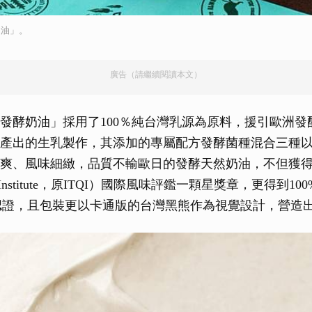
奶油」。
廣告（請繼續閱讀本文）
森發酵奶油」採用了100％純台灣乳源為原料，援引歐洲
內產出的生乳製作，其添加的專屬配方發酵菌種混合三種
爽、風味細緻，品質不輸歐日的發酵天然奶油，不但獲得比利
l Taste Institute，原ITQI）國際風味評鑑一顆星獎章，更得到
bel ）認證，且包裝更以卡通版的台灣黑熊作為視覺設計，營