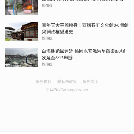
觀傳媒
百年官舍華麗轉身！西螺客町文化館8/8開館
揭開政權變遷史
觀傳媒
白海豚颱風逼近 桃園永安漁港星繽樂8/8場
次延至8/15舉辦
觀傳媒
服務條款
隱私權政策
服務聲明
© LINE Plus Corporation