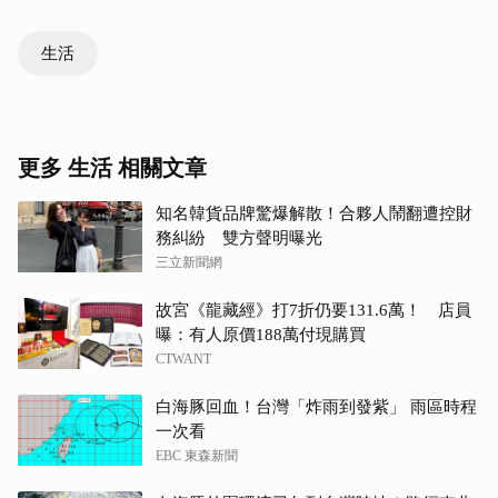
生活
更多 生活 相關文章
知名韓貨品牌驚爆解散！合夥人鬧翻遭控財
務糾紛 雙方聲明曝光
三立新聞網
故宮《龍藏經》打7折仍要131.6萬！ 店員
曝：有人原價188萬付現購買
CTWANT
白海豚回血！台灣「炸雨到發紫」 雨區時程
一次看
EBC 東森新聞