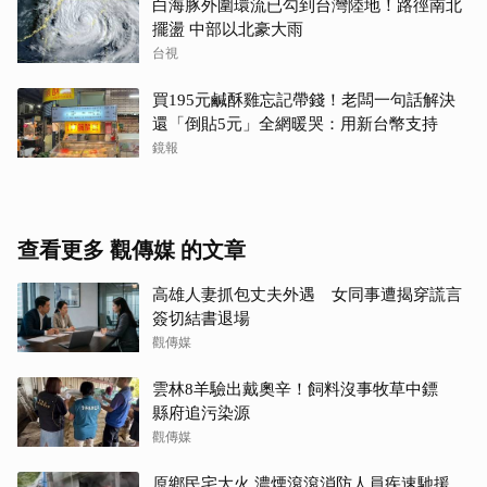
白海豚外圍環流已勾到台灣陸地！路徑南北
擺盪 中部以北豪大雨
台視
買195元鹹酥雞忘記帶錢！老闆一句話解決
還「倒貼5元」全網暖哭：用新台幣支持
鏡報
查看更多 觀傳媒 的文章
高雄人妻抓包丈夫外遇 女同事遭揭穿謊言
簽切結書退場
觀傳媒
雲林8羊驗出戴奧辛！飼料沒事牧草中鏢
縣府追污染源
觀傳媒
原鄉民宅大火 濃煙滾滾消防人員疾速馳援