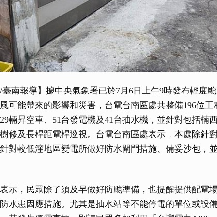
/臺南報導】據中央氣象署已於7月6日上午9時發布輕度
風可能帶來的影響和災害，台電台南區處共整備196位工
、29輛昇空車、51台發電機及41台抽水機，並針對包括楠
樹修及長桿距電桿巡視。台電台南區處表示，本處除針
針對較低漥地區變電所做好防水閘門措施、備妥沙包，
表示，民眾除了須及早做好防颱準備，也提醒提供配電
防水患因應措施。尤其是抽水站等不能停電的單位或設