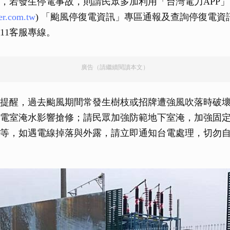
，若發生停電事故，則請民眾多加利用「台灣電力APP
er.com.tw
) 「颱風停復電資訊」專區通報及查詢停復電資
11客服專線。
廣告（請繼續閱讀本文）
提醒，過去颱風期間常發生樹枝或招牌遭強風吹落時破
電室淹水影響搶修；請民眾加強防範地下室淹，加強固
等，如遇電線掉落與外露，請立即通知台電處理，切勿