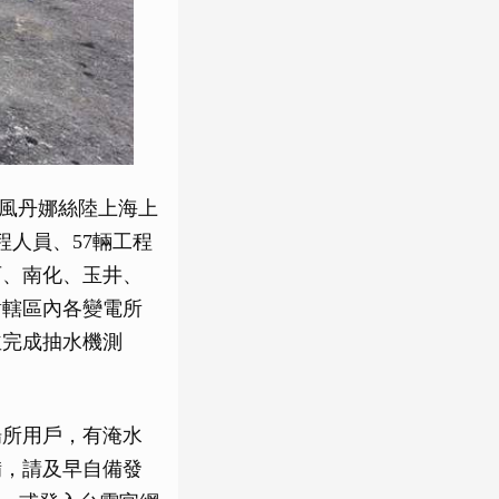
颱風丹娜絲陸上海上
程人員、57輛工程
西、南化、玉井、
對轄區內各變電所
並完成抽水機測
場所用戶，有淹水
備，請及早自備發