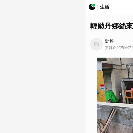
生活
輕颱丹娜絲來
勁報
更新於 2025年07月0