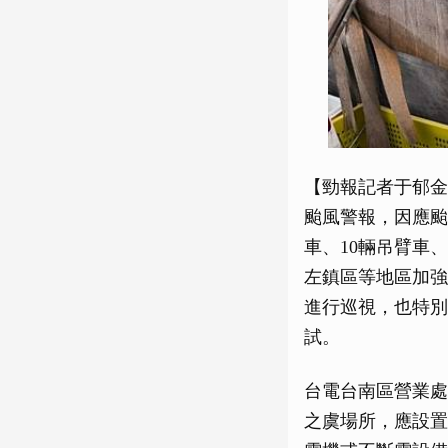
【勁報記者于郁金
颱風警報，因應颱
車、10輛吊臂車
左鎮區等地區加強
進行巡視，也特別
試。
台電台南區營業處
之虞場所，應設置