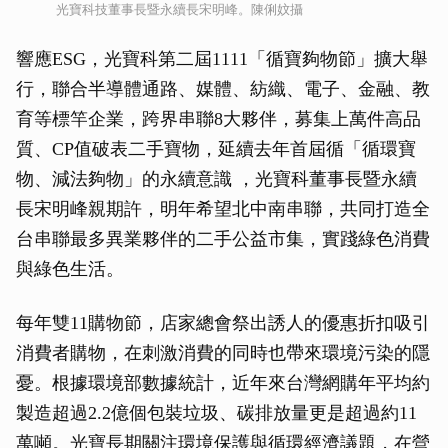
光寶科技董事長暨永續長宋明峰。陳俐妏攝
響應ESG，光寶科第二屆1111「循寶夠物節」擴大舉
行，聯合半導體通路、媒體、紡織、電子、金融、教
育等標竿企業，跨界串聯8大夥伴，募集上萬件高品
質、CP值破表二手寶物，延續去年首屆循「循環寶
物、減法夠物」的永續意識 ，光寶科董事長暨永續
長宋明峰親期許，明年希望北中南串聯，共同打造全
台串聯最多異業夥伴的二手公益市集，實踐綠色消費
與綠色生活。
每年雙11購物節，店家總會祭出誘人的優惠折扣吸引
消費者購物，在刺激消費的同時也帶來環境污染的隱
憂。根據環境部數據統計，近年來台灣網購年平均約
製造超過2.2億個包裝垃圾、碳排放量更是超過約11
萬噸。光寶長期關注環境保護與循環經濟議題，在營