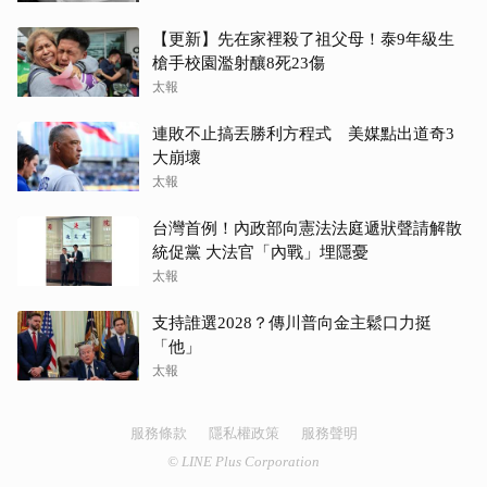
【更新】先在家裡殺了祖父母！泰9年級生
槍手校園濫射釀8死23傷
太報
連敗不止搞丟勝利方程式 美媒點出道奇3
大崩壞
太報
台灣首例！內政部向憲法法庭遞狀聲請解散
統促黨 大法官「內戰」埋隱憂
太報
支持誰選2028？傳川普向金主鬆口力挺
「他」
太報
服務條款
隱私權政策
服務聲明
© LINE Plus Corporation