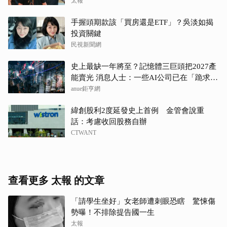
約談
太報
手握頭期款該「買房還是ETF」？吳淡如揭
投資關鍵
民視新聞網
史上最缺一年將至？記憶體三巨頭把2027產
能賣光 消息人士：一些AI公司已在「跪求晶
片」
anue鉅亨網
緯創股利2度延發史上首例 金管會說重
話：考慮收回股務自辦
CTWANT
查看更多 太報 的文章
「請學生坐好」女老師遭刺眼恐瞎 驚悚傷
勢曝！不排除提告國一生
太報