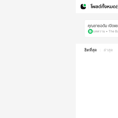
โพสต์ทั้งหมด(
คุณชายอดัม เปิดแชท
บทความ
•
The B
ฮิตที่สุด
ล่าสุด