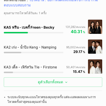
ตอบแบบสอบถาม
คุณสามารถโหวตได้วันละ 1 ครั้ง
KA5 ฟรีน - เบคกี้ Freen - Becky
131,282
คะแนน
40.31
%
KA2 เก่ง - น้ำปิง Keng - Namping
95,002
คะแนน
29.17
%
KA3 เติ้ล - เฟิร์สวัน Tle - Firstone
50,401
คะแนน
15.47
%
ดูตัวเลือกทั้งหมด
ยกเลิก
•
ระบบจะนับทุกคะแนนโหวตของคุณทุกครั้ง แต่จะแสดงผลเฉพาะการ
โหวตครั้งล่าสุดของคุณเท่านั้น