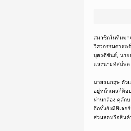
สมาชิกในทีมมาจ
วิศวกรรมศาสตร์
บุตรดีขันธ์, น
และนายทัศน์พล 
นายธนกฤษ ตัวแทน
อยู่หน้าเดสก์ท็
ผ่านกล้อง ดูลักษณ
อีกทั้งยังมีฟี
ส่วนลดหรือสินค้