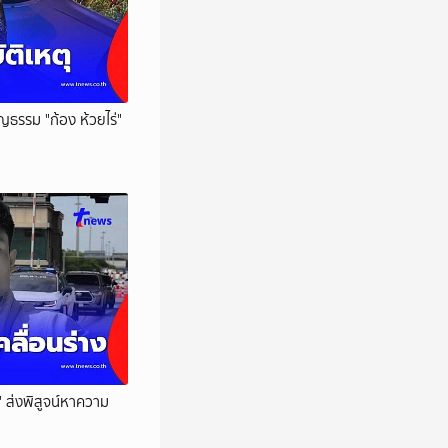
บุญธรรม "ก้อง ห้วยไร่"
่" ส่งพิสูจน์หาความ