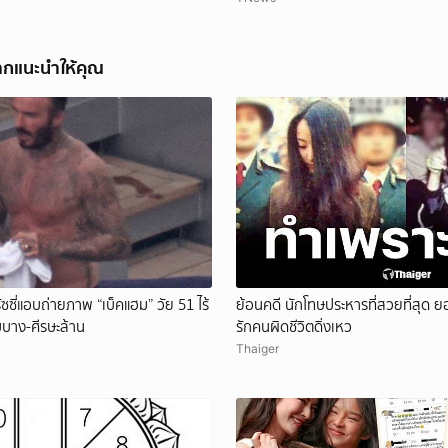
ากแนะนำให้คุณ
ัซซี่แอบถ่ายภาพ “เบ็คแฮม” วัย 51 ไร้
ย้อนคดี นักโทษประหารที่สวยที่สุด
มบาง-ศีรษะล้าน
รักคนผิดชีวิตดิ่งเหว
Thaiger