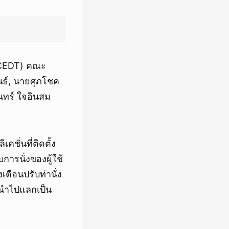
(CEDT) คณะ
ธ์, นายศุภโชค
นทร์ ใจอินสม
ชั่นที่ติดตั้ง
การนั่งของผู้ใช้
งเตือนปรับท่านั่ง
ะนำไปแลกเป็น