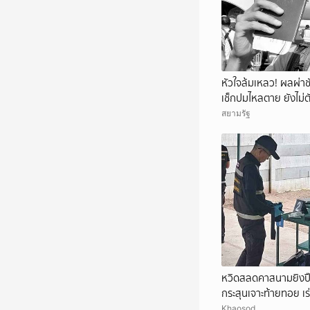
หัวใจล้มเหลว! ผลผ่าชั
เช็กปมไหลตาย ยังไม่ต
สยามรัฐ
หวิดสลดคาสนามยิงปืน
กระสุนเจาะท้ายทอย เร่ง
Khaosod