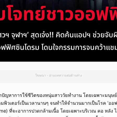
โฆษณา - อ่านบทความต่อด้านล่าง
กปัญหาการใช้ชีวิตของหนุ่มสาววัยทำงาน โดยเฉพาะมนุษย์เง
อมพิวเตอร์เป็นเวลานานๆ จนทำให้จำนวนมากเป็นโรค ‘ออฟ
me) ที่จะอาการปวดกล้ามเนื้อ โดยเฉพาะบริเวณ คอ หลัง ไห