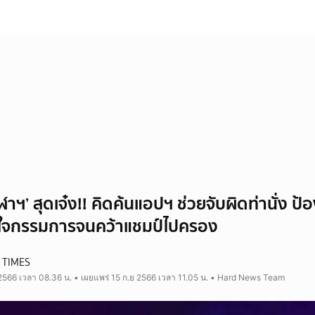
ุฬาฯ’ สุดเจ๋ง!! คิดค้นแอปฯ ช่วยจับผิดท่านั่ง 
นใจกรรมการจนคว้าแชมป์ไปครอง
 TIMES
 2566 เวลา 08.36 น. • เผยแพร่ 15 ก.ย 2566 เวลา 11.05 น. • Hard News Team