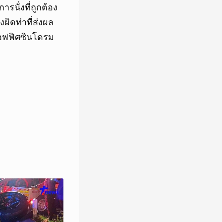
รนั่งที่ถูกต้อง
ผิดท่าที่ส่งผล
คออฟฟิศซินโดรม