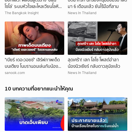
โซโล่’ ระบบหัวใจและไหลเวียนโลหิต
มา 6 เดือนเเล้ว ยันไร้มือที่สาม
ล้มเหลว
The Bangkok Insight
News In Thailand
"เบียร์ เดอะวอยซ์" เสิร์ฟภาพเด็ด
สุดเศร้า! เสก โลโซ โพสต์อำลา
บนเตียง โนบรานอนเล่นกับน้อง
น้องนิวเยียร์ กลับดาวสุนัขเเล้ว
หมาสุดชิล
sanook.com
News In Thailand
10 บทความที่อยากแนะนำให้คุณ