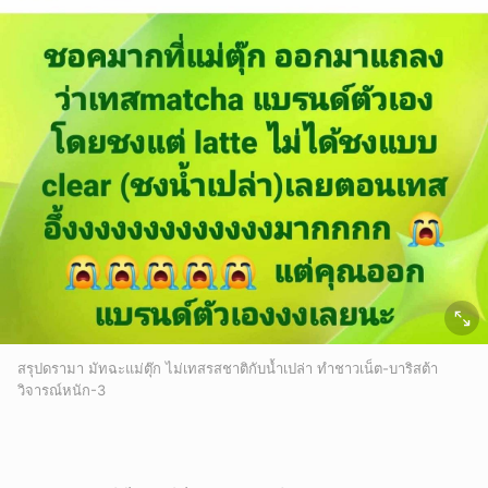
ยกเลิก
สรุปดรามา มัทฉะแม่ตุ๊ก ไม่เทสรสชาติกับน้ำเปล่า ทำชาวเน็ต-บาริสต้า
วิจารณ์หนัก-3