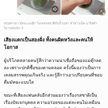
สรุปดรามา มัทฉะแม่ตุ๊ก ไม่เทสรสชาติกับน้ำเปล่า ทำชาวเน็ต-บาริสต้า
วิจารณ์หนัก-2
เสียงแตกเป็นสองฝั่ง ทั้งคนผิดหวังและคนให้
โอกาส
ผู้บริโภคหลายคนรู้สึกว่าความน่าเชื่อถือของแม่ตุ๊กลด
ลง เพราะปกติซื้อของตามตลอด ครั้งนี้มองว่าเป็นการ
เคลมสรรพคุณเกินจริง และรู้สึกว่าเอาเปรียบคนที่ชอบ
ดื่มมัทฉะแบบใส
ขณะที่เสียงแฟนคลับอีกส่วนมองว่าเรื่องรสชาติเป็น
เรื่องปัจเจกบุคคล ความอร่อยของแต่ละคนไม่เหมือน