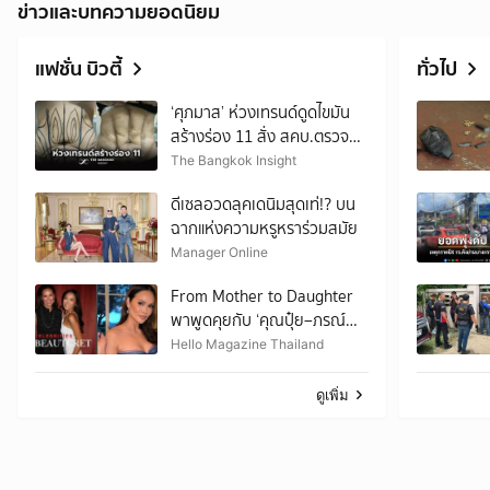
ข่าวและบทความยอดนิยม
แฟชั่น บิวตี้
ทั่วไป
‘ศุภมาส’ ห่วงเทรนด์ดูดไขมัน
สร้างร่อง 11 สั่ง สคบ.ตรวจ
เข้มคลินิกความงาม
The Bangkok Insight
ดีเซลอวดลุคเดนิมสุดเท่!? บน
ฉากแห่งความหรูหราร่วมสมัย
Manager Online
From Mother to Daughter
พาพูดคุยกับ ‘คุณปุ๋ย–ภรณ์
ทิพย์’ ถ่ายทอดบทเรียนเรื่อง
Hello Magazine Thailand
Beauty & Wellness ที่อยาก
ส่งต่อให้ลูกสาว
ดูเพิ่ม