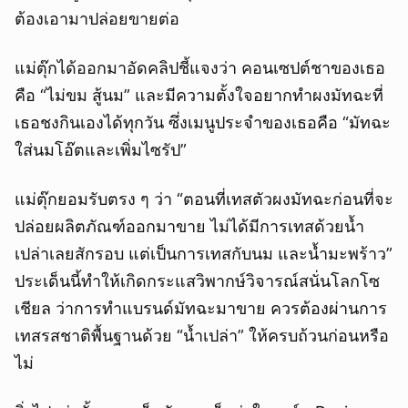
ต้องเอามาปล่อยขายต่อ
แม่ตุ๊กได้ออกมาอัดคลิปชี้แจงว่า คอนเซปต์ชาของเธอ
คือ “ไม่ขม สู้นม” และมีความตั้งใจอยากทำผงมัทฉะที่
เธอชงกินเองได้ทุกวัน ซึ่งเมนูประจำของเธอคือ “มัทฉะ
ใส่นมโอ๊ตและเพิ่มไซรัป”
แม่ตุ๊กยอมรับตรง ๆ ว่า “ตอนที่เทสตัวผงมัทฉะก่อนที่จะ
ปล่อยผลิตภัณฑ์ออกมาขาย ไม่ได้มีการเทสด้วยน้ำ
เปล่าเลยสักรอบ แต่เป็นการเทสกับนม และน้ำมะพร้าว”
ประเด็นนี้ทำให้เกิดกระแสวิพากษ์วิจารณ์สนั่นโลกโซ
เชียล ว่าการทำแบรนด์มัทฉะมาขาย ควรต้องผ่านการ
เทสรสชาติพื้นฐานด้วย “น้ำเปล่า” ให้ครบถ้วนก่อนหรือ
ไม่