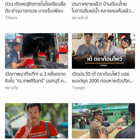
ด่วน เกิดเหตุยิงภายในโรงเรียนชื่อ
ประกาศขายแล้ว! บ้านเรือนไทย
ดัง ย่านบางกรวย บาดเจ็บเพียบ
โบราณริมแม่น้ำ หลายคนเห็นแล้ว
จำได้ เคยเป็นฉากหนังดัง
TNews
สยามนิวส์
เปิดภาพนาทีระทึก! ม.3 คลั่งกราด
เปิดประวัติ เต้ ดราก้อนไฟว์ บอย
ยิงใน “รร.เทพศิรินทร์” นนทบุรี ครู
แบนด์ยุค 2000 ก่อนหายตัวปริศนา
ดับ 2 บาดเจ็บกว่า 20 ราย ก่อนยิง
เกิดอะไรขึ้น
สยามรัฐ
Thaiger
ตัวเองเสียชีวิตหน้าห้องเรียน