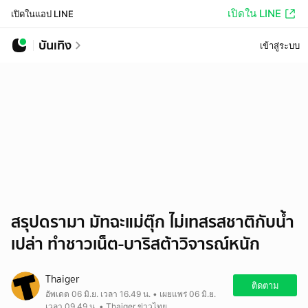
เปิดใน LINE
เปิดในแอป LINE
บันเทิง
เข้าสู่ระบบ
สรุปดรามา มัทฉะแม่ตุ๊ก ไม่เทสรสชาติกับน้ำ
เปล่า ทำชาวเน็ต-บาริสต้าวิจารณ์หนัก
Thaiger
ติดตาม
อัพเดต 06 มิ.ย. เวลา 16.49 น. • เผยแพร่ 06 มิ.ย.
เวลา 09.49 น. • Thaiger ข่าวไทย