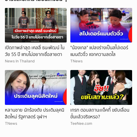
เปิดภาพล่าสุด เคลลี่ ธนะพัฒน์ ใน
"น้องเกล" แปลงร่างเป็นสไปเดอร์
วัย 55 ปี แทบไม่อยากเชื่อสายตา
แมนตัวจิ๋ว แจกความสดใส
News In Thailand
TNews
หลานชาย นักร้องดัง ประเดิมลุคนิ
เกรท ตอบสถานะเเจ็คกี้ ขยับเลื่อน
สิตใหม่ รัฐศาสตร์ จุฬาฯ
ขั้นเเล้วจริงหรอ?
TNews
TeeNee.com