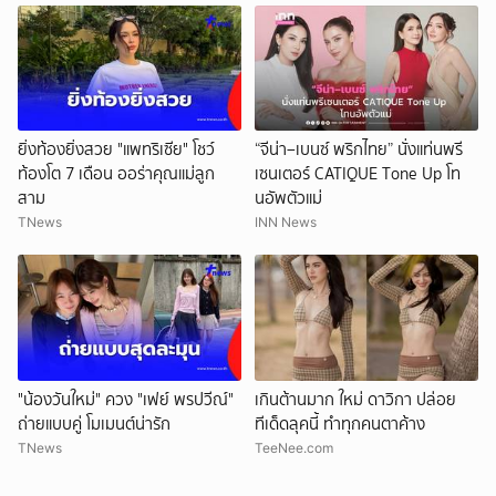
ยิ่งท้องยิ่งสวย "แพทริเซีย" โชว์
“จีน่า–เบนซ์ พริกไทย” นั่งแท่นพรี
ท้องโต 7 เดือน ออร่าคุณแม่ลูก
เซนเตอร์ CATIQUE Tone Up โท
สาม
นอัพตัวแม่
TNews
INN News
"น้องวันใหม่" ควง "เฟย์ พรปวีณ์"
เกินต้านมาก ใหม่ ดาวิกา ปล่อย
ถ่ายแบบคู่ โมเมนต์น่ารัก
ทีเด็ดลุคนี้ ทำทุกคนตาค้าง
TNews
TeeNee.com