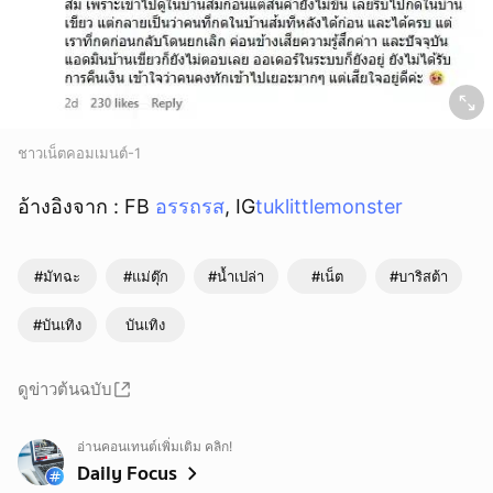
ชาวเน็ตคอมเมนต์-1
อ้างอิงจาก : FB
อรรถรส
, IG
tuklittlemonster
#มัทฉะ
#แม่ตุ๊ก
#น้ำเปล่า
#เน็ต
#บาริสต้า
#บันเทิง
บันเทิง
ดูข่าวต้นฉบับ
อ่านคอนเทนต์เพิ่มเติม คลิก!
Daily Focus