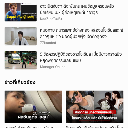
ชาวเน็ตจับตา ดัง พันกร เผยข้อมูลครอบครัว
นักเรียน ม.3 ผู้ก่อเหตุและที่มาอาวุธ
KaaZip บันเทิง
หมอกาย กุมารแพทย์อ่างทอง หล่อจนโซเชียลแตก!
สาวๆ แห่แซว ยอดผู้ป่วยพุ่ง เจ้าตัวสุดงง
77kaoded
5 ข้อควรปฏิบัติของชาวโซเชียล เมื่อมีข่าวกราดยิง
หยุดพฤติกรรมเลียนแบบ
Manager Online
ข่าวที่เกี่ยวข้อง
ออกแล้ว! ผลชันสูตรร่าง ‘ฮลุน
ปิดฉากรัก นักร้องหนุ่มยอมรับ โสด