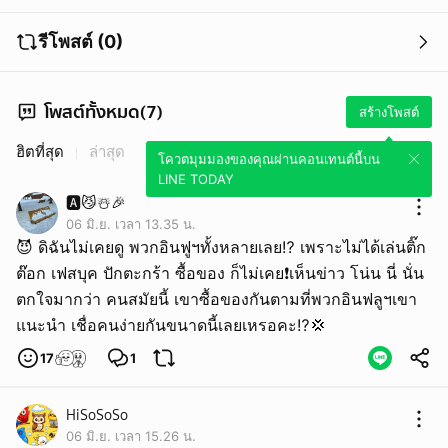
รีโพสต์ (0)
โพสต์ทั้งหมด(7)
สร้างโพสต์
ฮิตที่สุด
ล่าสุด
โควตมุมมองของคุณผ่านคอนเทนต์นี้บน
LINE TODAY
🅰️😼☃️🎉
06 มิ.ย. เวลา 13.35 น.
😈 ดิฉันไม่เคยดู พวกอินฟูฯทั้งหลายเลย⁉️ เพราะไม่ได้เล่นติ๊ก
ต๊อก เฟสบุค ปักตะกร้า ซื้อของ ก็ไม่เคย❗เห็นข่าว โน่น นี่ นั่น
ตกใจมากว่า คนสมัยนี้ เขาซื้อของกันตามที่พวกอินฟลูฯเขา
แนะนำ เชื่อคนง่ายกันขนาดนี้เลยเหรอคะ⁉️💢
17
1
HiSoSoSo
06 มิ.ย. เวลา 15.26 น.