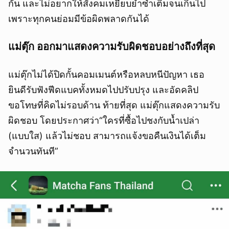
กัน และไม่อยากให้สังคมเหยียบย่ำซ้ำเติมจนเกินไป
เพราะทุกคนย่อมมีข้อผิดพลาดกันได้
แม่ตุ๊ก ออกมาแสดงความรับผิดชอบอย่างถึงที่สุด
แม่ตุ๊กไม่ได้ปิดกั้นคอมเมนต์หรือหลบหนีปัญหา เธอ
ยินดีรับฟังฟีดแบคทั้งหมดไปปรับปรุง และอัดคลิป
ขอโทษที่คิดไม่รอบด้าน ท้ายที่สุด แม่ตุ๊กแสดงความรับ
ผิดชอบ โดยประกาศว่า“ใครที่ซื้อไปชงกับน้ำเปล่า
(แบบใส) แล้วไม่ชอบ สามารถแจ้งขอคืนเงินได้เต็ม
จำนวนทันที”