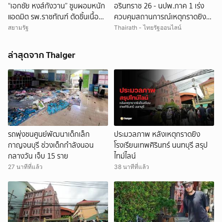
“เอกชัย หงส์กังวาน” ซูบผอมหนัก
อรินทราช 26 - นปพ.ภาค 1 เร่ง
แอดมิต รพ.ราชทัณฑ์ ตัดชิ้นเนื้อ
ควบคุมสถานการณ์เหตุกราดยิง
หัว-กระเพาะ รอฟังผลตรวจ
โรงเรียนเทพศิรินทร์ นนทบุรี
สยามรัฐ
Thairath - ไทยรัฐออนไลน์
ล่าสุดจาก Thaiger
รถพุ่งชนศูนย์พัฒนาเด็กเล็ก
ประมวลภาพ หลังเหตุกราดยิง
กาญจนบุรี ช่วงเด็กกำลังนอน
โรงเรียนเทพศิรินทร์ นนทบุรี สรุป
กลางวัน เจ็บ 15 ราย
ไทม์ไลน์
27 นาทีที่แล้ว
38 นาทีที่แล้ว