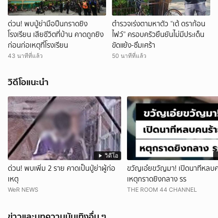
ด่วน! พบปู่ย่ามือปืนกราดยิง
ตำรวจเร่งตามหาตัว “เต้ ดราก้อน
โรงเรียน เสียชีวิตที่บ้าน คาดถูกยิง
ไฟว์” ครอบครัวยืนยันไม่มีประเด็น
ก่อนก่อเหตุที่โรงเรียน
ขัดแย้ง-ซึมเศร้า
43 นาทีที่แล้ว
50 นาทีที่แล้ว
วิดีโอแนะนำ
วิดีโอ
ด่วน! พบเพิ่ม 2 ราย คาดเป็นปู่ย่าผู้ก่อ
ขวัญเอ๋ยขวัญมา! เปิดนาทีหลบ
เหตุ
เหตุกราดยิงกลาง รร
WeR NEWS
THE ROOM 44 CHANNEL
ข่าวและบทความบันเทิงอื่น ๆ